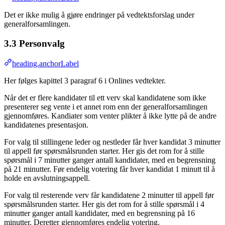
Det er ikke mulig å gjøre endringer på vedtektsforslag under
generalforsamlingen.
3.3 Personvalg
heading.anchorLabel
Her følges kapittel 3 paragraf 6 i Onlines vedtekter.
Når det er flere kandidater til ett verv skal kandidatene som ikke
presenterer seg vente i et annet rom enn der generalforsamlingen
gjennomføres. Kandiater som venter plikter å ikke lytte på de andre
kandidatenes presentasjon.
For valg til stillingene leder og nestleder får hver kandidat 3 minutter
til appell før spørsmålsrunden starter. Her gis det rom for å stille
spørsmål i 7 minutter ganger antall kandidater, med en begrensning
på 21 minutter. Før endelig votering får hver kandidat 1 minutt til å
holde en avslutningsappell.
For valg til resterende verv får kandidatene 2 minutter til appell før
spørsmålsrunden starter. Her gis det rom for å stille spørsmål i 4
minutter ganger antall kandidater, med en begrensning på 16
minutter. Deretter gjennomføres endelig votering.