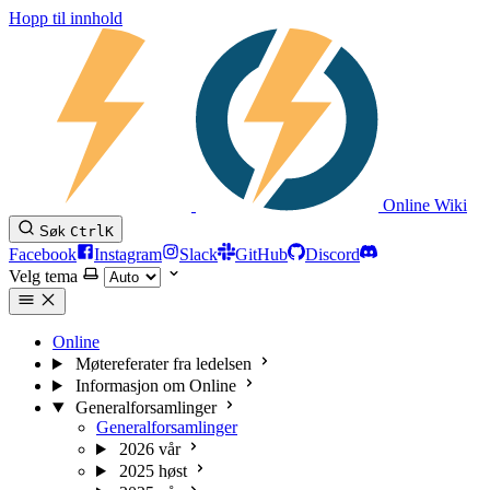
Hopp til innhold
Online Wiki
Søk
Ctrl
K
Facebook
Instagram
Slack
GitHub
Discord
Velg tema
Online
Møtereferater fra ledelsen
Informasjon om Online
Generalforsamlinger
Generalforsamlinger
2026 vår
2025 høst