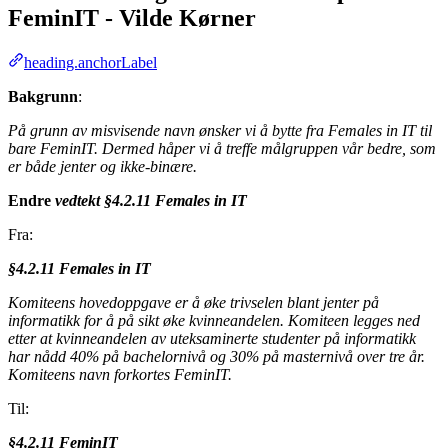
FeminIT - Vilde Kørner
heading.anchorLabel
Bakgrunn
:
På grunn av misvisende navn ønsker vi å bytte fra Females in IT til
bare FeminIT. Dermed håper vi å treffe målgruppen vår bedre, som
er både jenter og ikke-binære.
Endre
vedtekt §4.2.11 Females in IT
Fra:
§4.2.11 Females in IT
Komiteens hovedoppgave er å øke trivselen blant jenter på
informatikk for å på sikt øke kvinneandelen. Komiteen legges ned
etter at kvinneandelen av uteksaminerte studenter på informatikk
har nådd 40% på bachelornivå og 30% på masternivå over tre år.
Komiteens navn forkortes FeminIT.
Til:
§4.2.11 FeminIT