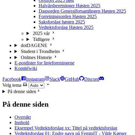
Genfors 2025 høst
Halvårsberetninger Høsten 2025
Dagsorden Generalforsamlingen Høsten 2025
Forretningsorden Høsten 2025
Saksforslag høsten 2025
Vedtektsforslag Høsten 2025
2025 vår
Tidligere
dotDAGENE
Student i Trondheim
Onlines Historie
E-postlister for linjeforeningene
Komitéwiki
Facebook
Instagram
Slack
GitHub
Discord
Velg tema
På denne siden
På denne siden
Oversikt
Innhold
Eksempel Vedtektsforslag xx: Tittel på vedtektsforslag
Vedtektsforslag 01: Endre navn på FeminIT - Vilde Kørner