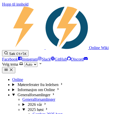
Hopp til innhold
Online Wiki
Søk
Ctrl
K
Facebook
Instagram
Slack
GitHub
Discord
Velg tema
Online
Møtereferater fra ledelsen
Informasjon om Online
Generalforsamlinger
Generalforsamlinger
2026 vår
2025 høst