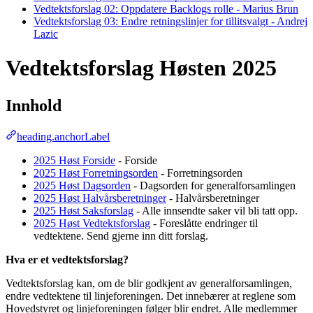
Vedtektsforslag 02: Oppdatere Backlogs rolle - Marius Brun
Vedtektsforslag 03: Endre retningslinjer for tillitsvalgt - Andrej
Lazic
Vedtektsforslag Høsten 2025
Innhold
heading.anchorLabel
2025 Høst Forside
- Forside
2025 Høst Forretningsorden
- Forretningsorden
2025 Høst Dagsorden
- Dagsorden for generalforsamlingen
2025 Høst Halvårsberetninger
- Halvårsberetninger
2025 Høst Saksforslag
- Alle innsendte saker vil bli tatt opp.
2025 Høst Vedtektsforslag
- Foreslåtte endringer til
vedtektene. Send gjerne inn ditt forslag.
Hva er et vedtektsforslag?
Vedtektsforslag kan, om de blir godkjent av generalforsamlingen,
endre vedtektene til linjeforeningen. Det innebærer at reglene som
Hovedstyret og linjeforeningen følger blir endret. Alle medlemmer