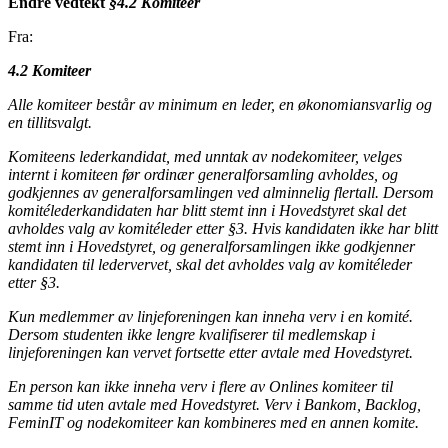
Endre vedtekt
§4.2 Komiteer
Fra:
4.2 Komiteer
Alle komiteer består av minimum en leder, en økonomiansvarlig og
en tillitsvalgt.
Komiteens lederkandidat, med unntak av nodekomiteer, velges
internt i komiteen før ordinær generalforsamling avholdes, og
godkjennes av generalforsamlingen ved alminnelig flertall. Dersom
komitélederkandidaten har blitt stemt inn i Hovedstyret skal det
avholdes valg av komitéleder etter §3. Hvis kandidaten ikke har blitt
stemt inn i Hovedstyret, og generalforsamlingen ikke godkjenner
kandidaten til ledervervet, skal det avholdes valg av komitéleder
etter §3.
Kun medlemmer av linjeforeningen kan inneha verv i en komité.
Dersom studenten ikke lengre kvalifiserer til medlemskap i
linjeforeningen kan vervet fortsette etter avtale med Hovedstyret.
En person kan ikke inneha verv i flere av Onlines komiteer til
samme tid uten avtale med Hovedstyret. Verv i Bankom, Backlog,
FeminIT og nodekomiteer kan kombineres med en annen komite.