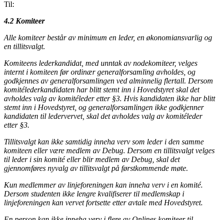
Til:
4.2 Komiteer
Alle komiteer består av minimum en leder, en økonomiansvarlig og
en tillitsvalgt.
Komiteens lederkandidat, med unntak av nodekomiteer, velges
internt i komiteen før ordinær generalforsamling avholdes, og
godkjennes av generalforsamlingen ved alminnelig flertall. Dersom
komitélederkandidaten har blitt stemt inn i Hovedstyret skal det
avholdes valg av komitéleder etter §3. Hvis kandidaten ikke har blitt
stemt inn i Hovedstyret, og generalforsamlingen ikke godkjenner
kandidaten til ledervervet, skal det avholdes valg av komitéleder
etter §3.
Tillitsvalgt kan ikke samtidig inneha verv som leder i den samme
komiteen eller være medlem av Debug. Dersom en tillitsvalgt velges
til leder i sin komité eller blir medlem av Debug, skal det
gjennomføres nyvalg av tillitsvalgt på førstkommende møte.
Kun medlemmer av linjeforeningen kan inneha verv i en komité.
Dersom studenten ikke lengre kvalifiserer til medlemskap i
linjeforeningen kan vervet fortsette etter avtale med Hovedstyret.
En person kan ikke inneha verv i flere av Onlines komiteer til