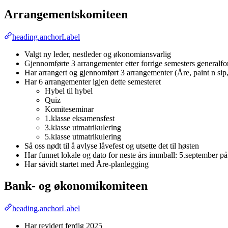
Arrangementskomiteen
heading.anchorLabel
Valgt ny leder, nestleder og økonomiansvarlig
Gjennomførte 3 arrangementer etter forrige semesters generalfo
Har arrangert og gjennomført 3 arrangementer (Åre, paint n sip,
Har 6 arrangementer igjen dette semesteret
Hybel til hybel
Quiz
Komiteseminar
1.klasse eksamensfest
3.klasse utmatrikulering
5.klasse utmatrikulering
Så oss nødt til å avlyse låvefest og utsette det til høsten
Har funnet lokale og dato for neste års immball: 5.september på
Har såvidt startet med Åre-planlegging
Bank- og økonomikomiteen
heading.anchorLabel
Har revidert ferdig 2025