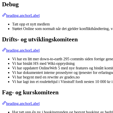
Debug
heading.anchorLabel
Tatt opp et nytt medlem
Støttet Online som normalt når det gjelder konflikthåndtering, 
Drifts- og utviklingskomiteen
heading.anchorLabel
Vi har en litt mer down-to-earth 295 commits siden forrige gen
Vi har bistått HS med Wiki-opprydning
Vi har oppdatert OnlineWeb 5 med nye features og bistått komi
Vi har dokumentert interne prosedyrer og tjenester for erfaring
Vi har begynt med en rewrite av grades.no
Vi har lagt inn et roulettehjul i Vinstraff fordi nesten 10 000 kr i
Fag- og kurskomiteen
heading.anchorLabel
Har tatt opp én ny i bookingrunden og begynt booking av bed