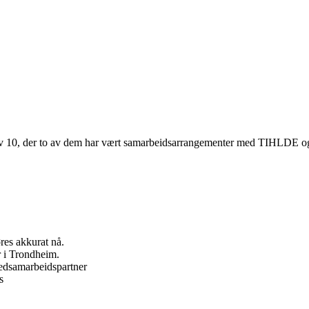
8 av 10, der to av dem har vært samarbeidsarrangementer med TIHLDE 
øres akkurat nå.
r i Trondheim.
edsamarbeidspartner
s