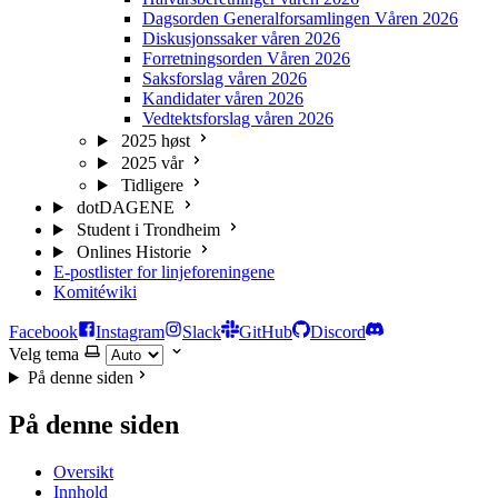
Dagsorden Generalforsamlingen Våren 2026
Diskusjonssaker våren 2026
Forretningsorden Våren 2026
Saksforslag våren 2026
Kandidater våren 2026
Vedtektsforslag våren 2026
2025 høst
2025 vår
Tidligere
dotDAGENE
Student i Trondheim
Onlines Historie
E-postlister for linjeforeningene
Komitéwiki
Facebook
Instagram
Slack
GitHub
Discord
Velg tema
På denne siden
På denne siden
Oversikt
Innhold