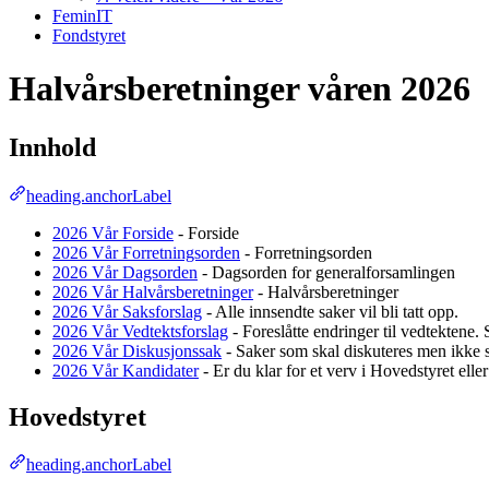
FeminIT
Fondstyret
Halvårsberetninger våren 2026
Innhold
heading.anchorLabel
2026 Vår Forside
- Forside
2026 Vår Forretningsorden
- Forretningsorden
2026 Vår Dagsorden
- Dagsorden for generalforsamlingen
2026 Vår Halvårsberetninger
- Halvårsberetninger
2026 Vår Saksforslag
- Alle innsendte saker vil bli tatt opp.
2026 Vår Vedtektsforslag
- Foreslåtte endringer til vedtektene. 
2026 Vår Diskusjonssak
- Saker som skal diskuteres men ikke
2026 Vår Kandidater
- Er du klar for et verv i Hovedstyret elle
Hovedstyret
heading.anchorLabel