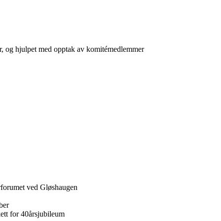
er, og hjulpet med opptak av komitémedlemmer
derforumet ved Gløshaugen
mber
ett for 40årsjubileum