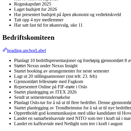
Regnskapsført 2025
Laget budsjett for 2026
Har presentert budsjett på åpen økonomi og vedtektskveld
Tatt opp 4 nye medlemmer
Har satt fast tid for økansvalg, uke 11
Bedriftskomiteen
heading.anchorLabel
Planlagt 10 bedriftspresentasjoner og foreløpig gjennomført 
Støttet Nexus under Nexus Insight
Startet booking av arrangementer for neste semester
Lagt ut 20 stillingsannonser (sist telt: 23. feb)
Gjennomført fellesmøte med Fagkom
Representert Online på FIF-møte i Oslo
Startet planlegging av ITEX 2026
Sendt ut semesterundersøkelse
Planlagt Oslo-tur for å nå ut til flere bedrifter. Denne gjennomf
Startet planlegging av Trondheimstur for å nå ut til nye bedrifte
Opprettholdt god kommunikasjon med ulike kandidater til Hov
Landet en samarbeidsavtale med NITO som trer i kraft nå i mar
Landet en kaffeavtale med Netlight som trer i kraft i august