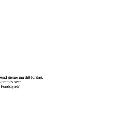
Send gjerne inn ditt forslag.
 stemmes over
r Fondstyret?