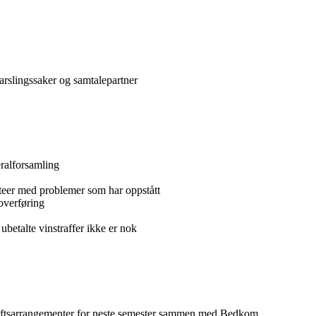
varslingssaker og samtalepartner
eralforsamling
teer med problemer som har oppstått
soverføring
 ubetalte vinstraffer ikke er nok
riftsarrangementer for neste semester sammen med Bedkom.