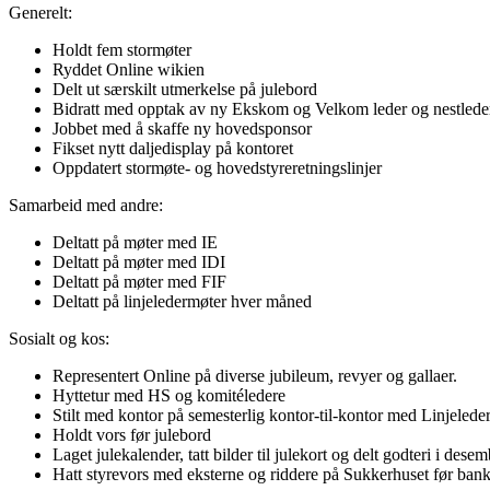
Generelt:
Holdt fem stormøter
Ryddet Online wikien
Delt ut særskilt utmerkelse på julebord
Bidratt med opptak av ny Ekskom og Velkom leder og nestled
Jobbet med å skaffe ny hovedsponsor
Fikset nytt daljedisplay på kontoret
Oppdatert stormøte- og hovedstyreretningslinjer
Samarbeid med andre:
Deltatt på møter med IE
Deltatt på møter med IDI
Deltatt på møter med FIF
Deltatt på linjeledermøter hver måned
Sosialt og kos:
Representert Online på diverse jubileum, revyer og gallaer.
Hyttetur med HS og komitéledere
Stilt med kontor på semesterlig kontor-til-kontor med Linjele
Holdt vors før julebord
Laget julekalender, tatt bilder til julekort og delt godteri i dese
Hatt styrevors med eksterne og riddere på Sukkerhuset før bank