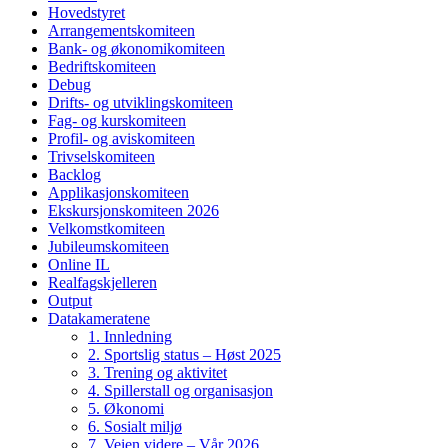
Hovedstyret
Arrangementskomiteen
Bank- og økonomikomiteen
Bedriftskomiteen
Debug
Drifts- og utviklingskomiteen
Fag- og kurskomiteen
Profil- og aviskomiteen
Trivselskomiteen
Backlog
Applikasjonskomiteen
Ekskursjonskomiteen 2026
Velkomstkomiteen
Jubileumskomiteen
Online IL
Realfagskjelleren
Output
Datakameratene
1. Innledning
2. Sportslig status – Høst 2025
3. Trening og aktivitet
4. Spillerstall og organisasjon
5. Økonomi
6. Sosialt miljø
7. Veien videre – Vår 2026