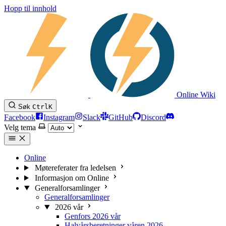
Hopp til innhold
Online Wiki
Søk
Ctrl
K
Facebook
Instagram
Slack
GitHub
Discord
Velg tema
Online
Møtereferater fra ledelsen
Informasjon om Online
Generalforsamlinger
Generalforsamlinger
2026 vår
Genfors 2026 vår
Halvårsberetninger våren 2026