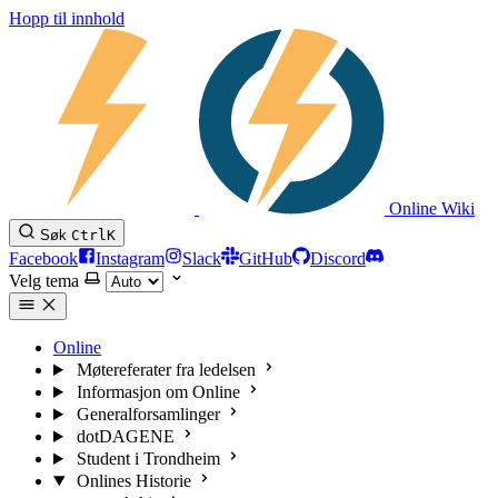
Hopp til innhold
Online Wiki
Søk
Ctrl
K
Facebook
Instagram
Slack
GitHub
Discord
Velg tema
Online
Møtereferater fra ledelsen
Informasjon om Online
Generalforsamlinger
dotDAGENE
Student i Trondheim
Onlines Historie