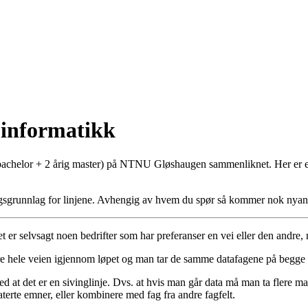
 informatikk
ig bachelor + 2 årig master) på NTNU Gløshaugen sammenliknet. Her er en
grunnlag for linjene. Avhengig av hvem du spør så kommer nok nyansene 
t er selvsagt noen bedrifter som har preferanser en vei eller den andre
andre hele veien igjennom løpet og man tar de samme datafagene på begge 
at det er en sivinglinje. Dvs. at hvis man går data må man ta flere matte
aterte emner, eller kombinere med fag fra andre fagfelt.