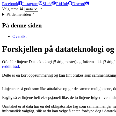
Facebook
Instagram
Slack
GitHub
Discord
Velg tema
På denne siden
På denne siden
Oversikt
Forskjellen på datateknologi og
Ofte blir linjene Datateknologi (5 årig master) og Informatikk (3 år
reddit-tråd
.
Dette er en kort oppsummering og kan fint brukes som sammenliknings
Linjene er så godt som like attraktive og gir de samme mulighetene, de
Faglig så er linjene helt eksepsjonelt like, de to linjene følger hver
Unntaket er at data har en del obligatoriske fag som sammenhenger med 
informatikk valgfag, slik at du kan velge å enten fordype deg i datarel