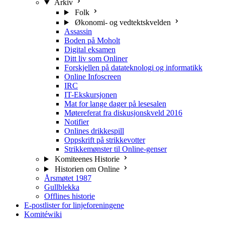
Arkiv
Folk
Økonomi- og vedtektskvelden
Assassin
Boden på Moholt
Digital eksamen
Ditt liv som Onliner
Forskjellen på datateknologi og informatikk
Online Infoscreen
IRC
IT-Ekskursjonen
Mat for lange dager på lesesalen
Møtereferat fra diskusjonskveld 2016
Notifier
Onlines drikkespill
Oppskrift på strikkevotter
Strikkemønster til Online-genser
Komiteenes Historie
Historien om Online
Årsmøtet 1987
Gullblekka
Offlines historie
E-postlister for linjeforeningene
Komitéwiki