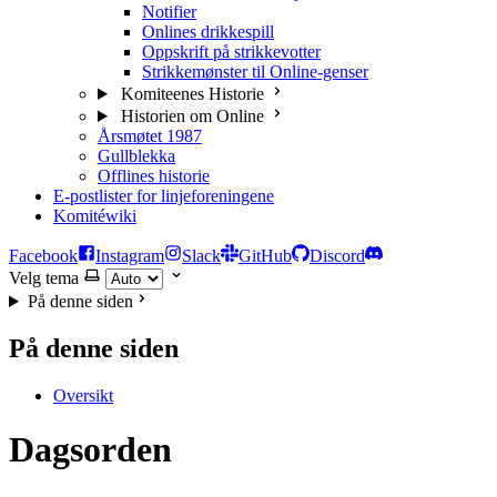
Notifier
Onlines drikkespill
Oppskrift på strikkevotter
Strikkemønster til Online-genser
Komiteenes Historie
Historien om Online
Årsmøtet 1987
Gullblekka
Offlines historie
E-postlister for linjeforeningene
Komitéwiki
Facebook
Instagram
Slack
GitHub
Discord
Velg tema
På denne siden
På denne siden
Oversikt
Dagsorden