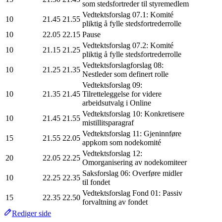
som stedsfortreder til styremedlem
Vedtektsforslag 07.1: Komité
10
21.45
21.55
pliktig å fylle stedsfortrederrolle
10
22.05
22.15
Pause
Vedtektsforslag 07.2: Komité
10
21.15
21.25
pliktig å fylle stedsfortrederrolle
Vedtektsforslagforslag 08:
10
21.25
21.35
Nestleder som definert rolle
Vedtektsforslag 09:
10
21.35
21.45
Tilretteleggelse for videre
arbeidsutvalg i Online
Vedtektsforslag 10: Konkretisere
10
21.45
21.55
mistillitsparagraf
Vedtektsforslag 11: Gjeninnføre
15
21.55
22.05
appkom som nodekomité
Vedtektsforslag 12:
20
22.05
22.25
Omorganisering av nodekomiteer
Saksforslag 06: Overføre midler
10
22.25
22.35
til fondet
Vedtektsforslag Fond 01: Passiv
15
22.35
22.50
forvaltning av fondet
Rediger side