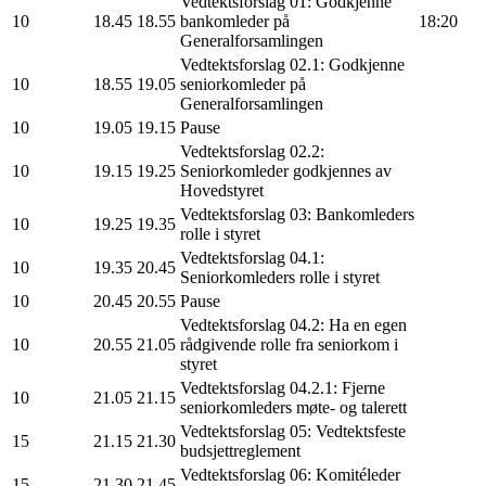
Vedtektsforslag 01: Godkjenne
10
18.45
18.55
bankomleder på
18:20
Generalforsamlingen
Vedtektsforslag 02.1: Godkjenne
10
18.55
19.05
seniorkomleder på
Generalforsamlingen
10
19.05
19.15
Pause
Vedtektsforslag 02.2:
10
19.15
19.25
Seniorkomleder godkjennes av
Hovedstyret
Vedtektsforslag 03: Bankomleders
10
19.25
19.35
rolle i styret
Vedtektsforslag 04.1:
10
19.35
20.45
Seniorkomleders rolle i styret
10
20.45
20.55
Pause
Vedtektsforslag 04.2: Ha en egen
10
20.55
21.05
rådgivende rolle fra seniorkom i
styret
Vedtektsforslag 04.2.1: Fjerne
10
21.05
21.15
seniorkomleders møte- og talerett
Vedtektsforslag 05: Vedtektsfeste
15
21.15
21.30
budsjettreglement
Vedtektsforslag 06: Komitéleder
15
21.30
21.45