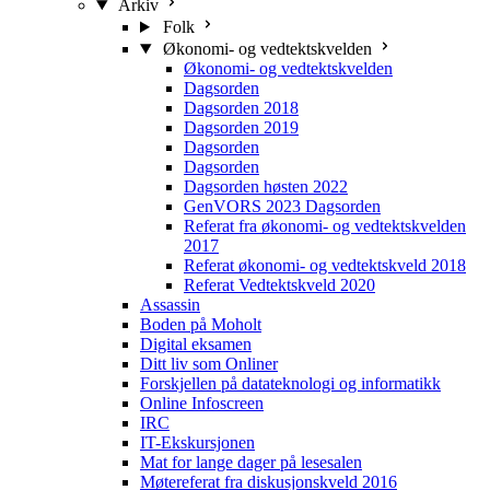
Arkiv
Folk
Økonomi- og vedtektskvelden
Økonomi- og vedtektskvelden
Dagsorden
Dagsorden 2018
Dagsorden 2019
Dagsorden
Dagsorden
Dagsorden høsten 2022
GenVORS 2023 Dagsorden
Referat fra økonomi- og vedtektskvelden
2017
Referat økonomi- og vedtektskveld 2018
Referat Vedtektskveld 2020
Assassin
Boden på Moholt
Digital eksamen
Ditt liv som Onliner
Forskjellen på datateknologi og informatikk
Online Infoscreen
IRC
IT-Ekskursjonen
Mat for lange dager på lesesalen
Møtereferat fra diskusjonskveld 2016