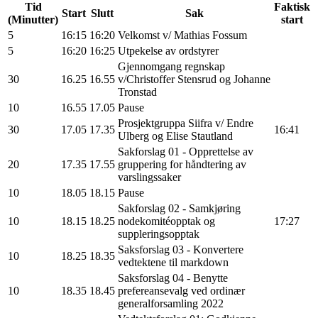
Tid
Faktisk
Start
Slutt
Sak
(Minutter)
start
5
16:15
16:20
Velkomst v/ Mathias Fossum
5
16:20
16:25
Utpekelse av ordstyrer
Gjennomgang regnskap
30
16.25
16.55
v/Christoffer Stensrud og Johanne
Tronstad
10
16.55
17.05
Pause
Prosjektgruppa Siifra v/ Endre
30
17.05
17.35
16:41
Ulberg og Elise Stautland
Sakforslag 01 - Opprettelse av
20
17.35
17.55
gruppering for håndtering av
varslingssaker
10
18.05
18.15
Pause
Sakforslag 02 - Samkjøring
10
18.15
18.25
nodekomitéopptak og
17:27
suppleringsopptak
Saksforslag 03 - Konvertere
10
18.25
18.35
vedtektene til markdown
Saksforslag 04 - Benytte
10
18.35
18.45
prefereansevalg ved ordinær
generalforsamling 2022