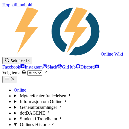
Hopp til innhold
Online Wiki
Søk
Ctrl
K
Facebook
Instagram
Slack
GitHub
Discord
Velg tema
Online
Møtereferater fra ledelsen
Informasjon om Online
Generalforsamlinger
dotDAGENE
Student i Trondheim
Onlines Historie