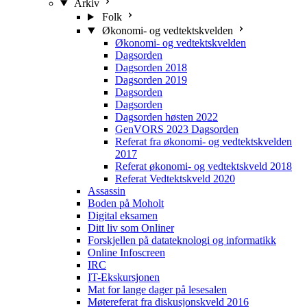
Arkiv
Folk
Økonomi- og vedtektskvelden
Økonomi- og vedtektskvelden
Dagsorden
Dagsorden 2018
Dagsorden 2019
Dagsorden
Dagsorden
Dagsorden høsten 2022
GenVORS 2023 Dagsorden
Referat fra økonomi- og vedtektskvelden
2017
Referat økonomi- og vedtektskveld 2018
Referat Vedtektskveld 2020
Assassin
Boden på Moholt
Digital eksamen
Ditt liv som Onliner
Forskjellen på datateknologi og informatikk
Online Infoscreen
IRC
IT-Ekskursjonen
Mat for lange dager på lesesalen
Møtereferat fra diskusjonskveld 2016