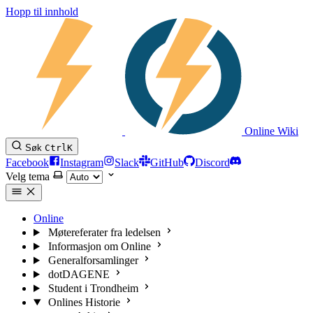
Hopp til innhold
Online Wiki
Søk
Ctrl
K
Facebook
Instagram
Slack
GitHub
Discord
Velg tema
Online
Møtereferater fra ledelsen
Informasjon om Online
Generalforsamlinger
dotDAGENE
Student i Trondheim
Onlines Historie