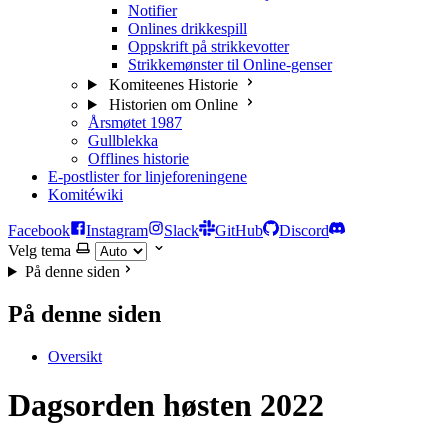
Notifier
Onlines drikkespill
Oppskrift på strikkevotter
Strikkemønster til Online-genser
Komiteenes Historie
Historien om Online
Årsmøtet 1987
Gullblekka
Offlines historie
E-postlister for linjeforeningene
Komitéwiki
Facebook
Instagram
Slack
GitHub
Discord
Velg tema
På denne siden
På denne siden
Oversikt
Dagsorden høsten 2022