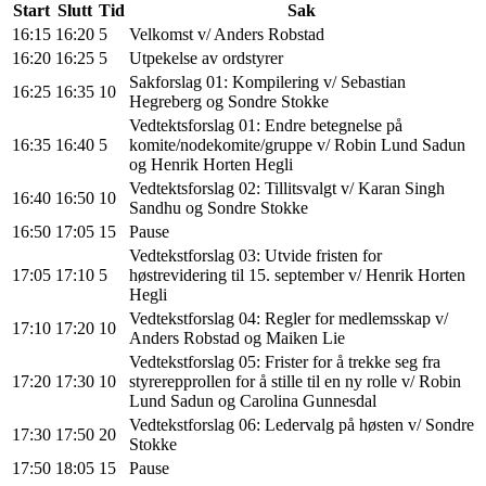
Start
Slutt
Tid
Sak
16:15
16:20
5
Velkomst v/ Anders Robstad
16:20
16:25
5
Utpekelse av ordstyrer
Sakforslag 01: Kompilering v/ Sebastian
16:25
16:35
10
Hegreberg og Sondre Stokke
Vedtektsforslag 01: Endre betegnelse på
16:35
16:40
5
komite/nodekomite/gruppe v/ Robin Lund Sadun
og Henrik Horten Hegli
Vedtektsforslag 02: Tillitsvalgt v/ Karan Singh
16:40
16:50
10
Sandhu og Sondre Stokke
16:50
17:05
15
Pause
Vedtekstforslag 03: Utvide fristen for
17:05
17:10
5
høstrevidering til 15. september v/ Henrik Horten
Hegli
Vedtekstforslag 04: Regler for medlemsskap v/
17:10
17:20
10
Anders Robstad og Maiken Lie
Vedtekstforslag 05: Frister for å trekke seg fra
17:20
17:30
10
styrerepprollen for å stille til en ny rolle v/ Robin
Lund Sadun og Carolina Gunnesdal
Vedtekstforslag 06: Ledervalg på høsten v/ Sondre
17:30
17:50
20
Stokke
17:50
18:05
15
Pause