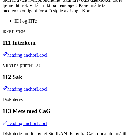
fjernet litt rot. Vi får frukt på mandager! Koret måtte ta
medlemskontigent for å få støtte av Ung i Kor.
IDI og ITR:
Ikke tilstede
111 Interkom
heading.anchorLabel
Vil vi ha printer: Ja!
112 Sak
heading.anchorLabel
Diskuteres
113 Møte med CaG
heading.anchorLabel
Diskuterte rundt navnet StudLAN. Krav fra CaG om at det må til