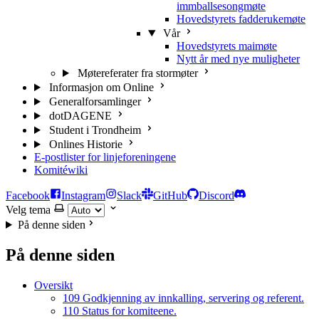
immballsesongmøte
Hovedstyrets fadderukemøte
Vår
Hovedstyrets maimøte
Nytt år med nye muligheter
Møtereferater fra stormøter
Informasjon om Online
Generalforsamlinger
dotDAGENE
Student i Trondheim
Onlines Historie
E-postlister for linjeforeningene
Komitéwiki
Facebook
Instagram
Slack
GitHub
Discord
Velg tema
På denne siden
På denne siden
Oversikt
109 Godkjenning av innkalling, servering og referent.
110 Status for komiteene.