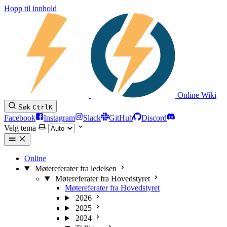
Hopp til innhold
Online Wiki
Søk
Ctrl
K
Facebook
Instagram
Slack
GitHub
Discord
Velg tema
Online
Møtereferater fra ledelsen
Møtereferater fra Hovedstyret
Møtereferater fra Hovedstyret
2026
2025
2024