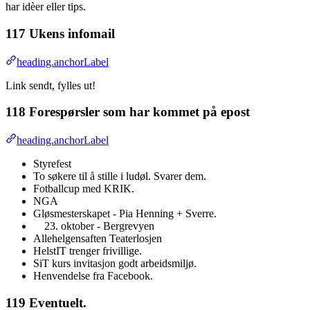
har idèer eller tips.
117 Ukens infomail
heading.anchorLabel
Link sendt, fylles ut!
118 Forespørsler som har kommet på epost
heading.anchorLabel
Styrefest
To søkere til å stille i ludøl. Svarer dem.
Fotballcup med KRIK.
NGA
Gløsmesterskapet - Pia Henning + Sverre.
oktober - Bergrevyen
Allehelgensaften Teaterlosjen
HelstIT trenger frivillige.
SiT kurs invitasjon godt arbeidsmiljø.
Henvendelse fra Facebook.
119 Eventuelt.