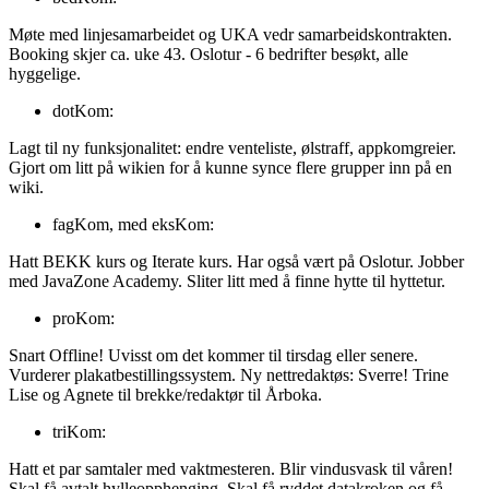
Møte med linjesamarbeidet og UKA vedr samarbeidskontrakten.
Booking skjer ca. uke 43. Oslotur - 6 bedrifter besøkt, alle
hyggelige.
dotKom:
Lagt til ny funksjonalitet: endre venteliste, ølstraff, appkomgreier.
Gjort om litt på wikien for å kunne synce flere grupper inn på en
wiki.
fagKom, med eksKom:
Hatt BEKK kurs og Iterate kurs. Har også vært på Oslotur. Jobber
med JavaZone Academy. Sliter litt med å finne hytte til hyttetur.
proKom:
Snart Offline! Uvisst om det kommer til tirsdag eller senere.
Vurderer plakatbestillingssystem. Ny nettredaktøs: Sverre! Trine
Lise og Agnete til brekke/redaktør til Årboka.
triKom:
Hatt et par samtaler med vaktmesteren. Blir vindusvask til våren!
Skal få avtalt hylleopphenging. Skal få ryddet datakroken og få