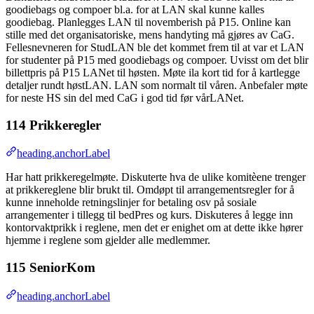
goodiebags og compoer bl.a. for at LAN skal kunne kalles
goodiebag. Planlegges LAN til novemberish på P15. Online kan
stille med det organisatoriske, mens handyting må gjøres av CaG.
Fellesnevneren for StudLAN ble det kommet frem til at var et LAN
for studenter på P15 med goodiebags og compoer. Uvisst om det blir
billettpris på P15 LANet til høsten. Møte ila kort tid for å kartlegge
detaljer rundt høstLAN. LAN som normalt til våren. Anbefaler møte
for neste HS sin del med CaG i god tid før vårLANet.
114 Prikkeregler
heading.anchorLabel
Har hatt prikkeregelmøte. Diskuterte hva de ulike komitèene trenger
at prikkereglene blir brukt til. Omdøpt til arrangementsregler for å
kunne inneholde retningslinjer for betaling osv på sosiale
arrangementer i tillegg til bedPres og kurs. Diskuteres å legge inn
kontorvaktprikk i reglene, men det er enighet om at dette ikke hører
hjemme i reglene som gjelder alle medlemmer.
115 SeniorKom
heading.anchorLabel