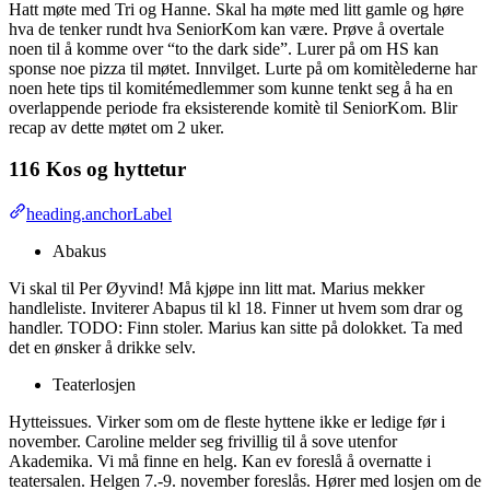
Hatt møte med Tri og Hanne. Skal ha møte med litt gamle og høre
hva de tenker rundt hva SeniorKom kan være. Prøve å overtale
noen til å komme over “to the dark side”. Lurer på om HS kan
sponse noe pizza til møtet. Innvilget. Lurte på om komitèlederne har
noen hete tips til komitémedlemmer som kunne tenkt seg å ha en
overlappende periode fra eksisterende komitè til SeniorKom. Blir
recap av dette møtet om 2 uker.
116 Kos og hyttetur
heading.anchorLabel
Abakus
Vi skal til Per Øyvind! Må kjøpe inn litt mat. Marius mekker
handleliste. Inviterer Abapus til kl 18. Finner ut hvem som drar og
handler. TODO: Finn stoler. Marius kan sitte på dolokket. Ta med
det en ønsker å drikke selv.
Teaterlosjen
Hytteissues. Virker som om de fleste hyttene ikke er ledige før i
november. Caroline melder seg frivillig til å sove utenfor
Akademika. Vi må finne en helg. Kan ev foreslå å overnatte i
teatersalen. Helgen 7.-9. november foreslås. Hører med losjen om de