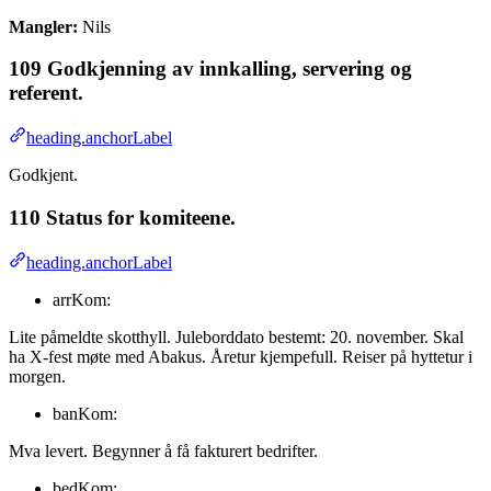
Mangler:
Nils
109 Godkjenning av innkalling, servering og
referent.
heading.anchorLabel
Godkjent.
110 Status for komiteene.
heading.anchorLabel
arrKom:
Lite påmeldte skotthyll. Juleborddato bestemt: 20. november. Skal
ha X-fest møte med Abakus. Åretur kjempefull. Reiser på hyttetur i
morgen.
banKom:
Mva levert. Begynner å få fakturert bedrifter.
bedKom: