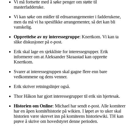
Vi må fortsette med å søke penger om støtte til
masterfadderuke.
Vi kan søke om midler til edruarrangementer i fadderukene,
men da må vi ha spesifikke arrangementer, så det kan bli
vanskelig.
Opprettelse av ny interessegruppe
: Knertkom. Vi kan ta
slike diskusjoner på e-post.
Erik skal lage en sjekkliste for interessegrupper. Erik
informerer om at Aleksander Skraastad kan opprette
Knertkom.
Svarer at interessegruppen skal gagne flere enn bare
vedkommene og dens venner.
Erik skriver retningslinjer også.
Thor Håkon har gjort interessegrupper til erik sin hjertesak.
Historien om Online
: Michael har sendt e-post. Alle komiteer
har en åpen komitéhistorie på wikien. I løpet av to uker skal
historien være skrevet inn på komiteens historiewiki. TH kan
prøve å skrive om hovedstyret denne perioden.