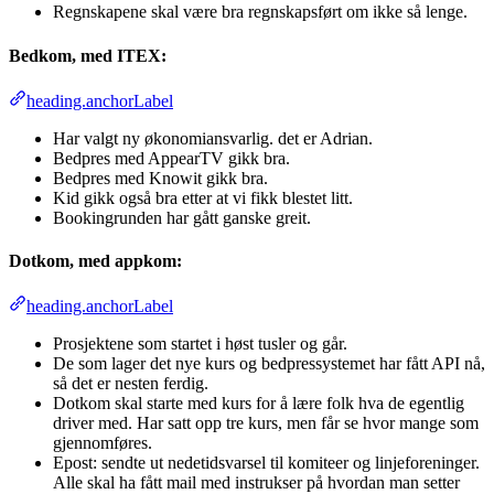
Regnskapene skal være bra regnskapsført om ikke så lenge.
Bedkom, med ITEX:
heading.anchorLabel
Har valgt ny økonomiansvarlig. det er Adrian.
Bedpres med AppearTV gikk bra.
Bedpres med Knowit gikk bra.
Kid gikk også bra etter at vi fikk blestet litt.
Bookingrunden har gått ganske greit.
Dotkom, med appkom:
heading.anchorLabel
Prosjektene som startet i høst tusler og går.
De som lager det nye kurs og bedpressystemet har fått API nå,
så det er nesten ferdig.
Dotkom skal starte med kurs for å lære folk hva de egentlig
driver med. Har satt opp tre kurs, men får se hvor mange som
gjennomføres.
Epost: sendte ut nedetidsvarsel til komiteer og linjeforeninger.
Alle skal ha fått mail med instrukser på hvordan man setter