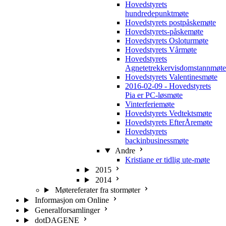
Hovedstyrets
hundredepunktmøte
Hovedstyrets postpåskemøte
Hovedstyrets-påskemøte
Hovedstyrets Osloturmøte
Hovedstyrets Vårmøte
Hovedstyrets
Agnetetrekkervisdomstannmøte
Hovedstyrets Valentinesmøte
2016-02-09 - Hovedstyrets
Pia er PC-løsmøte
Vinterferiemøte
Hovedstyrets Vedtektsmøte
Hovedstyrets EfterÅremøte
Hovedstyrets
backinbusinessmøte
Andre
Kristiane er tidlig ute-møte
2015
2014
Møtereferater fra stormøter
Informasjon om Online
Generalforsamlinger
dotDAGENE