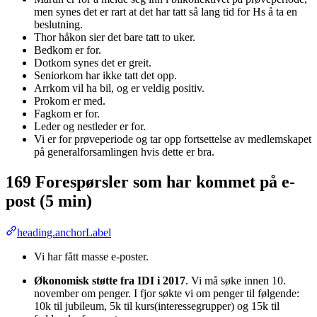
men synes det er rart at det har tatt så lang tid for Hs å ta en
beslutning.
Thor håkon sier det bare tatt to uker.
Bedkom er for.
Dotkom synes det er greit.
Seniorkom har ikke tatt det opp.
Arrkom vil ha bil, og er veldig positiv.
Prokom er med.
Fagkom er for.
Leder og nestleder er for.
Vi er for prøveperiode og tar opp fortsettelse av medlemskapet
på generalforsamlingen hvis dette er bra.
169 Forespørsler som har kommet på e-
post (5 min)
heading.anchorLabel
Vi har fått masse e-poster.
Økonomisk støtte fra IDI i 2017
. Vi må søke innen 10.
november om penger. I fjor søkte vi om penger til følgende:
10k til jubileum, 5k til kurs(interessegrupper) og 15k til