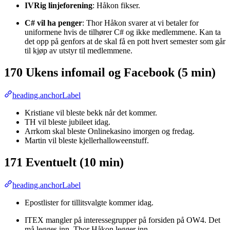
IVRig linjeforening
: Håkon fikser.
C# vil ha penger
: Thor Håkon svarer at vi betaler for
uniformene hvis de tilhører C# og ikke medlemmene. Kan ta
det opp på genfors at de skal få en pott hvert semester som går
til kjøp av utstyr til medlemmene.
170 Ukens infomail og Facebook (5 min)
heading.anchorLabel
Kristiane vil bleste bekk når det kommer.
TH vil bleste jubileet idag.
Arrkom skal bleste Onlinekasino imorgen og fredag.
Martin vil bleste kjellerhalloweenstuff.
171 Eventuelt (10 min)
heading.anchorLabel
Epostlister for tillitsvalgte kommer idag.
ITEX mangler på interessegrupper på forsiden på OW4. Det
må legges inn. Thor Håkon legger inn.