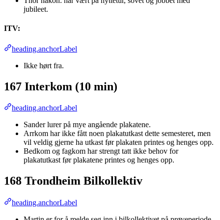
Thor håkon: har vært på hyttetur, sovet og jobbet med
jubileet.
ITV:
heading.anchorLabel
Ikke hørt fra.
167 Interkom (10 min)
heading.anchorLabel
Sander lurer på mye angående plakatene.
Arrkom har ikke fått noen plakatutkast dette semesteret, men
vil veldig gjerne ha utkast før plakaten printes og henges opp.
Bedkom og fagkom har strengt tatt ikke behov for
plakatutkast før plakatene printes og henges opp.
168 Trondheim Bilkollektiv
heading.anchorLabel
Martin er for å melde seg inn i bilkollektivet på prøveperiode,