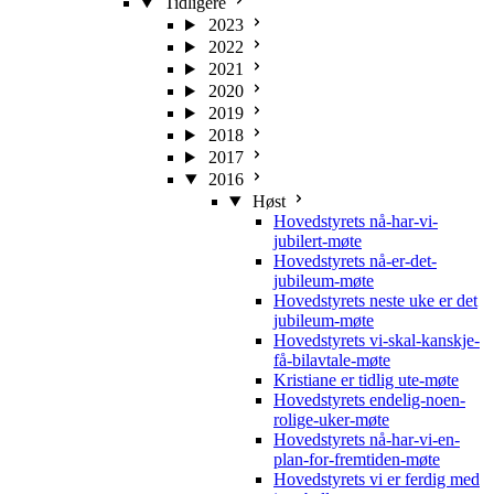
Tidligere
2023
2022
2021
2020
2019
2018
2017
2016
Høst
Hovedstyrets nå-har-vi-
jubilert-møte
Hovedstyrets nå-er-det-
jubileum-møte
Hovedstyrets neste uke er det
jubileum-møte
Hovedstyrets vi-skal-kanskje-
få-bilavtale-møte
Kristiane er tidlig ute-møte
Hovedstyrets endelig-noen-
rolige-uker-møte
Hovedstyrets nå-har-vi-en-
plan-for-fremtiden-møte
Hovedstyrets vi er ferdig med