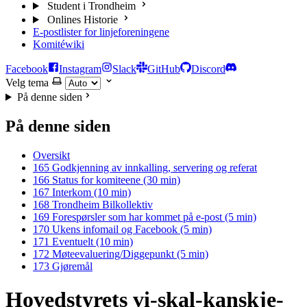
Student i Trondheim
Onlines Historie
E-postlister for linjeforeningene
Komitéwiki
Facebook
Instagram
Slack
GitHub
Discord
Velg tema
På denne siden
På denne siden
Oversikt
165 Godkjenning av innkalling, servering og referat
166 Status for komiteene (30 min)
167 Interkom (10 min)
168 Trondheim Bilkollektiv
169 Forespørsler som har kommet på e-post (5 min)
170 Ukens infomail og Facebook (5 min)
171 Eventuelt (10 min)
172 Møteevaluering/Diggepunkt (5 min)
173 Gjøremål
Hovedstyrets vi-skal-kanskje-