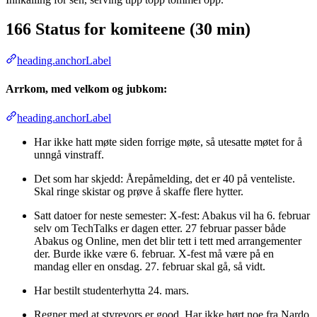
166 Status for komiteene (30 min)
heading.anchorLabel
Arrkom, med velkom og jubkom:
heading.anchorLabel
Har ikke hatt møte siden forrige møte, så utesatte møtet for å
unngå vinstraff.
Det som har skjedd: Årepåmelding, det er 40 på venteliste.
Skal ringe skistar og prøve å skaffe flere hytter.
Satt datoer for neste semester: X-fest: Abakus vil ha 6. februar
selv om TechTalks er dagen etter. 27 februar passer både
Abakus og Online, men det blir tett i tett med arrangementer
der. Burde ikke være 6. februar. X-fest må være på en
mandag eller en onsdag. 27. februar skal gå, så vidt.
Har bestilt studenterhytta 24. mars.
Regner med at styrevors er good. Har ikke hørt noe fra Nardo