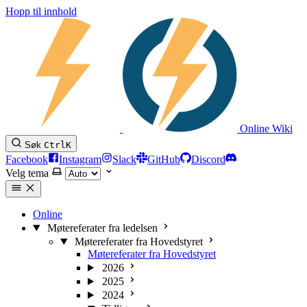
Hopp til innhold
Online Wiki
Søk
Ctrl
K
Facebook
Instagram
Slack
GitHub
Discord
Velg tema
Online
Møtereferater fra ledelsen
Møtereferater fra Hovedstyret
Møtereferater fra Hovedstyret
2026
2025
2024