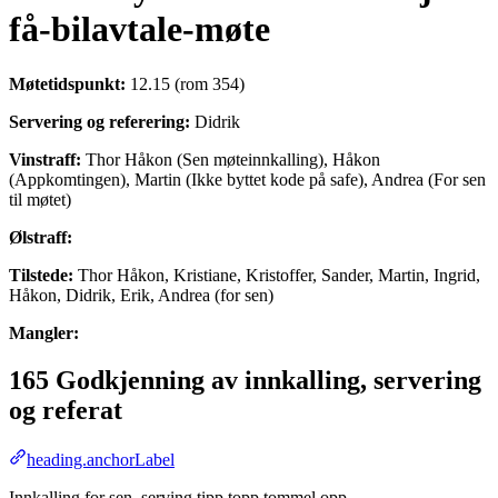
få-bilavtale-møte
Møtetidspunkt:
12.15 (rom 354)
Servering og referering:
Didrik
Vinstraff:
Thor Håkon (Sen møteinnkalling), Håkon
(Appkomtingen), Martin (Ikke byttet kode på safe), Andrea (For sen
til møtet)
Ølstraff:
Tilstede:
Thor Håkon, Kristiane, Kristoffer, Sander, Martin, Ingrid,
Håkon, Didrik, Erik, Andrea (for sen)
Mangler:
165 Godkjenning av innkalling, servering
og referat
heading.anchorLabel
Innkalling for sen, serving tipp topp tommel opp.