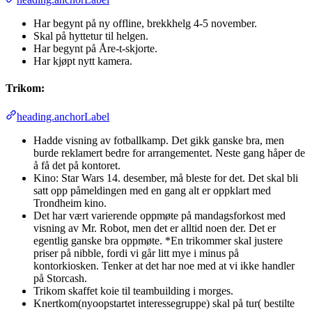
Har begynt på ny offline, brekkhelg 4-5 november.
Skal på hyttetur til helgen.
Har begynt på Åre-t-skjorte.
Har kjøpt nytt kamera.
Trikom:
heading.anchorLabel
Hadde visning av fotballkamp. Det gikk ganske bra, men
burde reklamert bedre for arrangementet. Neste gang håper de
å få det på kontoret.
Kino: Star Wars 14. desember, må bleste for det. Det skal bli
satt opp påmeldingen med en gang alt er oppklart med
Trondheim kino.
Det har vært varierende oppmøte på mandagsforkost med
visning av Mr. Robot, men det er alltid noen der. Det er
egentlig ganske bra oppmøte. *En trikommer skal justere
priser på nibble, fordi vi går litt mye i minus på
kontorkiosken. Tenker at det har noe med at vi ikke handler
på Storcash.
Trikom skaffet koie til teambuilding i morges.
Knertkom(nyoopstartet interessegruppe) skal på tur( bestilte