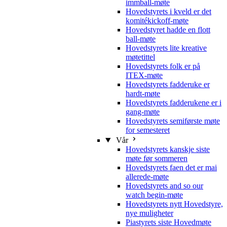
immball-møte
Hovedstyrets i kveld er det
komitékickoff-møte
Hovedstyret hadde en flott
ball-møte
Hovedstyrets lite kreative
møtetittel
Hovedstyrets folk er på
ITEX-møte
Hovedstyrets fadderuke er
hardt-møte
Hovedstyrets fadderukene er i
gang-møte
Hovedstyrets semiførste møte
for semesteret
Vår
Hovedstyrets kanskje siste
møte før sommeren
Hovedstyrets faen det er mai
allerede-møte
Hovedstyrets and so our
watch begin-møte
Hovedstyrets nytt Hovedstyre,
nye muligheter
Piastyrets siste Hovedmøte