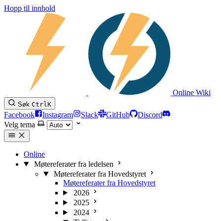
Hopp til innhold
Online Wiki
Søk
Ctrl
K
Facebook
Instagram
Slack
GitHub
Discord
Velg tema
Online
Møtereferater fra ledelsen
Møtereferater fra Hovedstyret
Møtereferater fra Hovedstyret
2026
2025
2024