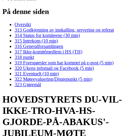
På denne siden
Oversikt
313 Godkjenning av innkalling, servering og referat
314 Status for komiteene (30 min)
315 Interkom (10 min)
316 Generalforsamlingen
317 Ikke-komitémedlem i HS (TH)
318 punkt
319 Forespørsler som har kommet på e-post (5 min)
320 Ukens infomail og Facebook (5 min)
321 Eventuelt (10 min)
322 Møteevaluering/Diggepunkt (5 min)
323 Gjøremål
HOVEDSTYRETS DU-VIL-
IKKE-TRO-HVA-HS-
GJORDE-PÅ-ABAKUS'-
JUBILEUM-MØTE