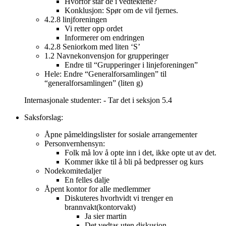
Hvorfor står de i vedtektene?
Konklusjon: Spør om de vil fjernes.
4.2.8 linjforeningen
Vi retter opp ordet
Informerer om endringen
4.2.8 Seniorkom med liten ‘S’
1.2 Navnekonvensjon for grupperinger
Endre til “Grupperinger i linjeforeningen”
Hele: Endre “Generalforsamlingen” til
“generalforsamlingen” (liten g)
Internasjonale studenter: - Tar det i seksjon 5.4
Saksforslag:
Åpne påmeldingslister for sosiale arrangementer
Personvernhensyn:
Folk må lov å opte inn i det, ikke opte ut av det.
Kommer ikke til å bli på bedpresser og kurs
Nodekomitedaljer
En felles dalje
Åpent kontor for alle medlemmer
Diskuteres hvorhvidt vi trenger en
brannvakt(kontorvakt)
Ja sier martin
Det vedtas uten diskusjon