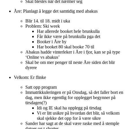
Skal blestes når det nærmer seg
Åre: Planlagt å legge det samtidig med abakus
Blir 14. til 18. midt i uka
Problem: Ski week
Har allerede booket hele brunkulla
Får ikke være på brunkulla pga det
Booker i Åre by
Har booket 80 skal booke 70 til
Abakus hadde vinterleker i Åre i fjor, kan se på type
‘Online vs abakus’
Skal be om mer penger til neste Åre siden det blir
dyrere
Velkom: Er flinke
Satt opp program
Immatrikkuleringen er på Onsdag, så det faller bort en
dag, men ikke egentlig for opplegget begynner på
tirsdagen(?)
Idi og IE skal ha opplegg på tirsdag
Vi er litt usikre på hvordan det blir, så velkom
skal sjekke det opp for å være sikre
Sander har sagt at de skal være raske med å stemple
datoer og t-shorter