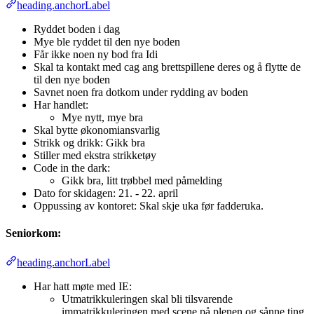
heading.anchorLabel
Ryddet boden i dag
Mye ble ryddet til den nye boden
Får ikke noen ny bod fra Idi
Skal ta kontakt med cag ang brettspillene deres og å flytte de
til den nye boden
Savnet noen fra dotkom under rydding av boden
Har handlet:
Mye nytt, mye bra
Skal bytte økonomiansvarlig
Strikk og drikk: Gikk bra
Stiller med ekstra strikketøy
Code in the dark:
Gikk bra, litt trøbbel med påmelding
Dato for skidagen: 21. - 22. april
Oppussing av kontoret: Skal skje uka før fadderuka.
Seniorkom:
heading.anchorLabel
Har hatt møte med IE:
Utmatrikkuleringen skal bli tilsvarende
immatrikkuleringen med scene på plenen og sånne ting.