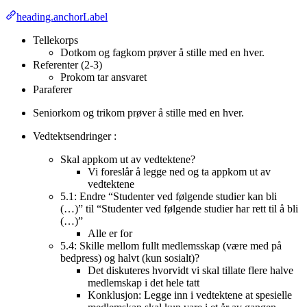
heading.anchorLabel
Tellekorps
Dotkom og fagkom prøver å stille med en hver.
Referenter (2-3)
Prokom tar ansvaret
Paraferer
Seniorkom og trikom prøver å stille med en hver.
Vedtektsendringer :
Skal appkom ut av vedtektene?
Vi foreslår å legge ned og ta appkom ut av
vedtektene
5.1: Endre “Studenter ved følgende studier kan bli
(…)” til “Studenter ved følgende studier har rett til å bli
(…)”
Alle er for
5.4: Skille mellom fullt medlemsskap (være med på
bedpress) og halvt (kun sosialt)?
Det diskuteres hvorvidt vi skal tillate flere halve
medlemskap i det hele tatt
Konklusjon: Legge inn i vedtektene at spesielle