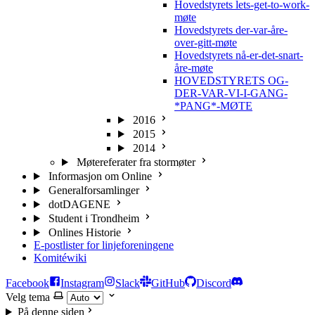
Hovedstyrets lets-get-to-work-
møte
Hovedstyrets der-var-åre-
over-gitt-møte
Hovedstyrets nå-er-det-snart-
åre-møte
HOVEDSTYRETS OG-
DER-VAR-VI-I-GANG-
*PANG*-MØTE
2016
2015
2014
Møtereferater fra stormøter
Informasjon om Online
Generalforsamlinger
dotDAGENE
Student i Trondheim
Onlines Historie
E-postlister for linjeforeningene
Komitéwiki
Facebook
Instagram
Slack
GitHub
Discord
Velg tema
På denne siden