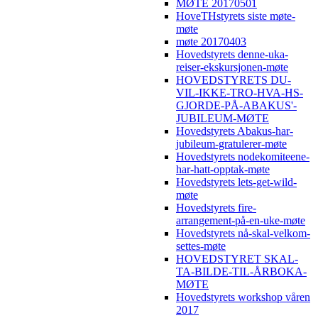
MØTE 20170501
HoveTHstyrets siste møte-
møte
møte 20170403
Hovedstyrets denne-uka-
reiser-ekskursjonen-møte
HOVEDSTYRETS DU-
VIL-IKKE-TRO-HVA-HS-
GJORDE-PÅ-ABAKUS'-
JUBILEUM-MØTE
Hovedstyrets Abakus-har-
jubileum-gratulerer-møte
Hovedstyrets nodekomiteene-
har-hatt-opptak-møte
Hovedstyrets lets-get-wild-
møte
Hovedstyrets fire-
arrangement-på-en-uke-møte
Hovedstyrets nå-skal-velkom-
settes-møte
HOVEDSTYRET SKAL-
TA-BILDE-TIL-ÅRBOKA-
MØTE
Hovedstyrets workshop våren
2017