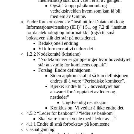
medlemskap skal kun vare i et år av gangen.
Også: Ta opp på økonomi- og
vedtektskvelden hvem som kan få bli
medlem av Online.
Endre forekomstene av “Institutt for Datateknikk og
Informasjonsvitenskap (IDI)” i 5.1 og 7.2 til “institutt
for datateknologi og informatikk” (også til små
bokstaver, slik det står på nettsidene).
Redaksjonell endring
Vi informerer at vi endrer det.
1.2.2 Nodekomité (kristiane)
“Nodekomiteer er grupperinger hvor hovedstyret
står ansvarlig for komiteens opptak”.
Forslag: Endre definisjonen.
Siden appkom skal ut så kan definisjonen
endres til å være “Periodiske komiteer”.
Bjerke: Endre til ”… hovedstyret har
ansvaret for å opptaket av leder og
nestleder”
Unødvendig restriksjon
Konklusjon: Vi vedtar å ikke endre det.
4.5.2 “Leder for bankom” / “leder av bankom”
Skal være konsekvente med “leder av…”
4.1.1 Endre til små forbokstav på komiteene
Casual gaming