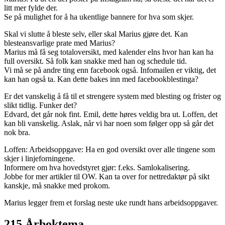
litt mer fylde der.
Se på mulighet for å ha ukentlige bannere for hva som skjer.
Skal vi slutte å bleste selv, eller skal Marius gjøre det. Kan
blesteansvarlige prate med Marius?
Marius må få seg totaloversikt, med kalender elns hvor han kan ha
full oversikt. Så folk kan snakke med han og schedule tid.
Vi må se på andre ting enn facebook også. Infomailen er viktig, det
kan han også ta. Kan dette bakes inn med facebookblestinga?
Er det vanskelig å få til et strengere system med blesting og frister og
slikt tidlig. Funker det?
Edvard, det går nok fint. Emil, dette høres veldig bra ut. Loffen, det
kan bli vanskelig. Aslak, når vi har noen som følger opp så går det
nok bra.
Loffen: Arbeidsoppgave: Ha en god oversikt over alle tingene som
skjer i linjeforningene.
Informere om hva hovedstyret gjør: f.eks. Samlokalisering.
Jobbe for mer artikler til OW. Kan ta over for nettredaktør på sikt
kanskje, må snakke med prokom.
Marius legger frem et forslag neste uke rundt hans arbeidsoppgaver.
215 Årboktema