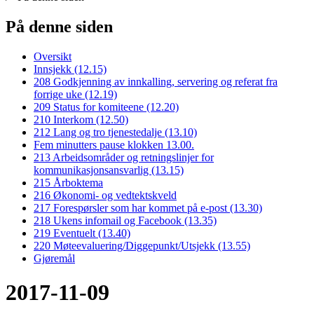
På denne siden
Oversikt
Innsjekk (12.15)
208 Godkjenning av innkalling, servering og referat fra
forrige uke (12.19)
209 Status for komiteene (12.20)
210 Interkom (12.50)
212 Lang og tro tjenestedalje (13.10)
Fem minutters pause klokken 13.00.
213 Arbeidsområder og retningslinjer for
kommunikasjonsansvarlig (13.15)
215 Årboktema
216 Økonomi- og vedtektskveld
217 Forespørsler som har kommet på e-post (13.30)
218 Ukens infomail og Facebook (13.35)
219 Eventuelt (13.40)
220 Møteevaluering/Diggepunkt/Utsjekk (13.55)
Gjøremål
2017-11-09