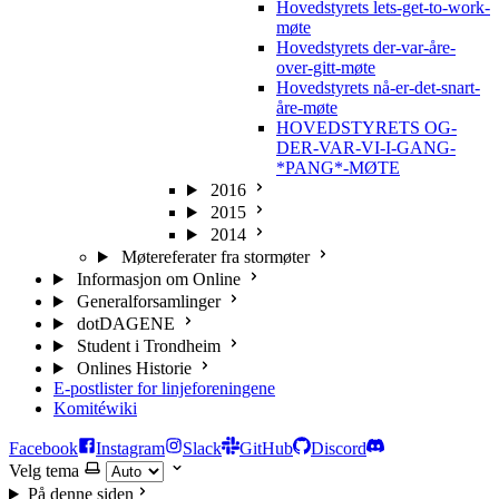
Hovedstyrets lets-get-to-work-
møte
Hovedstyrets der-var-åre-
over-gitt-møte
Hovedstyrets nå-er-det-snart-
åre-møte
HOVEDSTYRETS OG-
DER-VAR-VI-I-GANG-
*PANG*-MØTE
2016
2015
2014
Møtereferater fra stormøter
Informasjon om Online
Generalforsamlinger
dotDAGENE
Student i Trondheim
Onlines Historie
E-postlister for linjeforeningene
Komitéwiki
Facebook
Instagram
Slack
GitHub
Discord
Velg tema
På denne siden