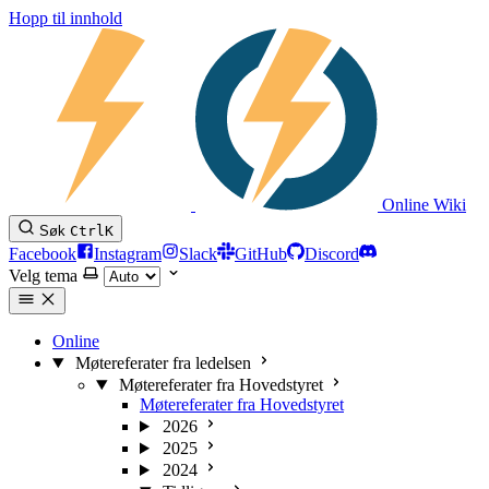
Hopp til innhold
Online Wiki
Søk
Ctrl
K
Facebook
Instagram
Slack
GitHub
Discord
Velg tema
Online
Møtereferater fra ledelsen
Møtereferater fra Hovedstyret
Møtereferater fra Hovedstyret
2026
2025
2024