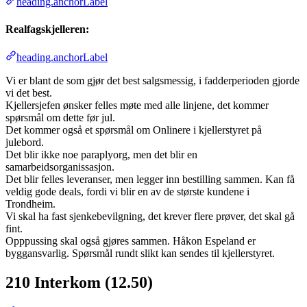
heading.anchorLabel
Realfagskjelleren:
heading.anchorLabel
Vi er blant de som gjør det best salgsmessig, i fadderperioden gjorde
vi det best.
Kjellersjefen ønsker felles møte med alle linjene, det kommer
spørsmål om dette før jul.
Det kommer også et spørsmål om Onlinere i kjellerstyret på
julebord.
Det blir ikke noe paraplyorg, men det blir en
samarbeidsorganissasjon.
Det blir felles leveranser, men legger inn bestilling sammen. Kan få
veldig gode deals, fordi vi blir en av de største kundene i
Trondheim.
Vi skal ha fast sjenkebevilgning, det krever flere prøver, det skal gå
fint.
Opppussing skal også gjøres sammen. Håkon Espeland er
byggansvarlig. Spørsmål rundt slikt kan sendes til kjellerstyret.
210 Interkom (12.50)