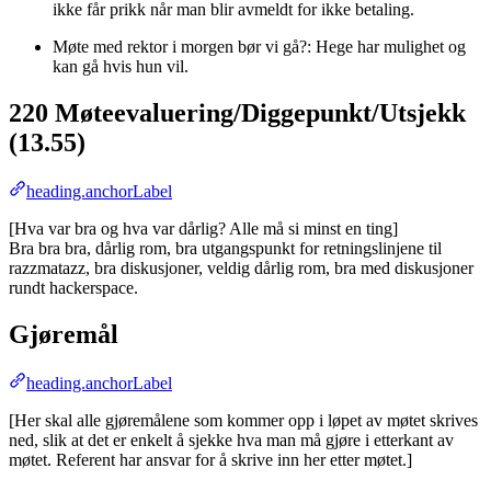
ikke får prikk når man blir avmeldt for ikke betaling.
Møte med rektor i morgen bør vi gå?: Hege har mulighet og
kan gå hvis hun vil.
220 Møteevaluering/Diggepunkt/Utsjekk
(13.55)
heading.anchorLabel
[Hva var bra og hva var dårlig? Alle må si minst en ting]
Bra bra bra, dårlig rom, bra utgangspunkt for retningslinjene til
razzmatazz, bra diskusjoner, veldig dårlig rom, bra med diskusjoner
rundt hackerspace.
Gjøremål
heading.anchorLabel
[Her skal alle gjøremålene som kommer opp i løpet av møtet skrives
ned, slik at det er enkelt å sjekke hva man må gjøre i etterkant av
møtet. Referent har ansvar for å skrive inn her etter møtet.]