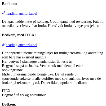
Bankom:
heading.anchorLabel
Det går, hadde møte på søndag. Godt i gang med revidering. Fått litt
oversikt over hva vi har brukt. Har såvidt brukt av nye prosjekter.
Bedkom, med ITEX:
heading.anchorLabel
Har opprettet interne retningslinjer for muligheter-mail og andre ting
som bare har eksistert muntlig.
Har begynt å planlegge utenlandstur til neste år.
Begynt å se på techtalks. Venter nok med dette til etter
bookingrunde.
Møte i linjesamarbeide forrige uke. De vil sende ut
spørreundersøkelse til alle bedrifter med spørsmål om hvor mye de
bruker på rekruttering o.l. Det er ikke populært i bedkom.
ITEX:
Begynt å få fly og hotelltilbud.
Dotkom: