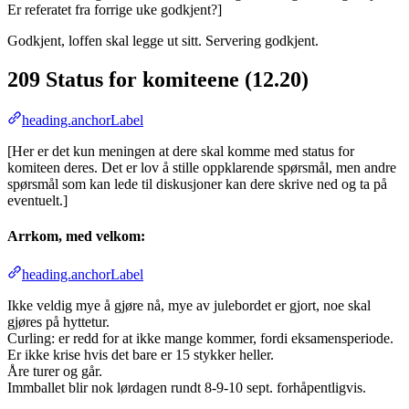
Er referatet fra forrige uke godkjent?]
Godkjent, loffen skal legge ut sitt. Servering godkjent.
209 Status for komiteene (12.20)
heading.anchorLabel
[Her er det kun meningen at dere skal komme med status for
komiteen deres. Det er lov å stille oppklarende spørsmål, men andre
spørsmål som kan lede til diskusjoner kan dere skrive ned og ta på
eventuelt.]
Arrkom, med velkom:
heading.anchorLabel
Ikke veldig mye å gjøre nå, mye av julebordet er gjort, noe skal
gjøres på hyttetur.
Curling: er redd for at ikke mange kommer, fordi eksamensperiode.
Er ikke krise hvis det bare er 15 stykker heller.
Åre turer og går.
Immballet blir nok lørdagen rundt 8-9-10 sept. forhåpentligvis.