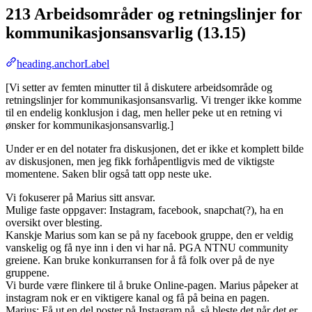
213 Arbeidsområder og retningslinjer for
kommunikasjonsansvarlig (13.15)
heading.anchorLabel
[Vi setter av femten minutter til å diskutere arbeidsområde og
retningslinjer for kommunikasjonsansvarlig. Vi trenger ikke komme
til en endelig konklusjon i dag, men heller peke ut en retning vi
ønsker for kommunikasjonsansvarlig.]
Under er en del notater fra diskusjonen, det er ikke et komplett bilde
av diskusjonen, men jeg fikk forhåpentligvis med de viktigste
momentene. Saken blir også tatt opp neste uke.
Vi fokuserer på Marius sitt ansvar.
Mulige faste oppgaver: Instagram, facebook, snapchat(?), ha en
oversikt over blesting.
Kanskje Marius som kan se på ny facebook gruppe, den er veldig
vanskelig og få nye inn i den vi har nå. PGA NTNU community
greiene. Kan bruke konkurransen for å få folk over på de nye
gruppene.
Vi burde være flinkere til å bruke Online-pagen. Marius påpeker at
instagram nok er en viktigere kanal og få på beina en pagen.
Marius: Få ut en del poster på Instagram nå, så bleste det når det er