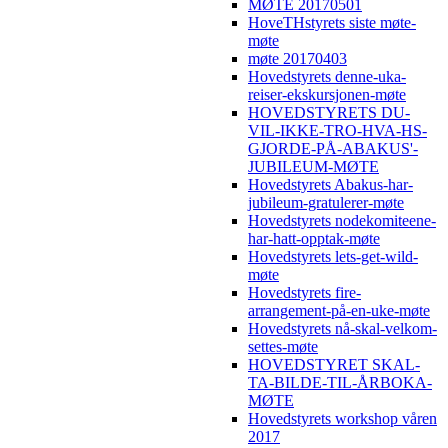
MØTE 20170501
HoveTHstyrets siste møte-
møte
møte 20170403
Hovedstyrets denne-uka-
reiser-ekskursjonen-møte
HOVEDSTYRETS DU-
VIL-IKKE-TRO-HVA-HS-
GJORDE-PÅ-ABAKUS'-
JUBILEUM-MØTE
Hovedstyrets Abakus-har-
jubileum-gratulerer-møte
Hovedstyrets nodekomiteene-
har-hatt-opptak-møte
Hovedstyrets lets-get-wild-
møte
Hovedstyrets fire-
arrangement-på-en-uke-møte
Hovedstyrets nå-skal-velkom-
settes-møte
HOVEDSTYRET SKAL-
TA-BILDE-TIL-ÅRBOKA-
MØTE
Hovedstyrets workshop våren
2017