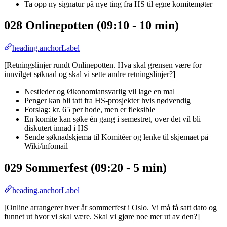
Ta opp ny signatur på nye ting fra HS til egne komitemøter
028 Onlinepotten (09:10 - 10 min)
heading.anchorLabel
[Retningslinjer rundt Onlinepotten. Hva skal grensen være for
innvilget søknad og skal vi sette andre retningslinjer?]
Nestleder og Økonomiansvarlig vil lage en mal
Penger kan bli tatt fra HS-prosjekter hvis nødvendig
Forslag: kr. 65 per hode, men er fleksible
En komite kan søke én gang i semestret, over det vil bli
diskutert innad i HS
Sende søknadskjema til Komitéer og lenke til skjemaet på
Wiki/infomail
029 Sommerfest (09:20 - 5 min)
heading.anchorLabel
[Online arrangerer hver år sommerfest i Oslo. Vi må få satt dato og
funnet ut hvor vi skal være. Skal vi gjøre noe mer ut av den?]