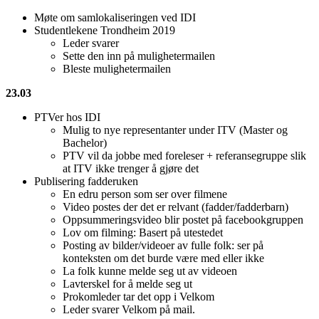
Møte om samlokaliseringen ved IDI
Studentlekene Trondheim 2019
Leder svarer
Sette den inn på mulighetermailen
Bleste mulighetermailen
23.03
PTVer hos IDI
Mulig to nye representanter under ITV (Master og
Bachelor)
PTV vil da jobbe med foreleser + referansegruppe slik
at ITV ikke trenger å gjøre det
Publisering fadderuken
En edru person som ser over filmene
Video postes der det er relvant (fadder/fadderbarn)
Oppsummeringsvideo blir postet på facebookgruppen
Lov om filming: Basert på utestedet
Posting av bilder/videoer av fulle folk: ser på
konteksten om det burde være med eller ikke
La folk kunne melde seg ut av videoen
Lavterskel for å melde seg ut
Prokomleder tar det opp i Velkom
Leder svarer Velkom på mail.