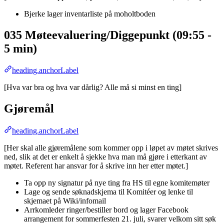
Bjerke lager inventarliste på moholtboden
035 Møteevaluering/Diggepunkt (09:55 -
5 min)
heading.anchorLabel
[Hva var bra og hva var dårlig? Alle må si minst en ting]
Gjøremål
heading.anchorLabel
[Her skal alle gjøremålene som kommer opp i løpet av møtet skrives
ned, slik at det er enkelt å sjekke hva man må gjøre i etterkant av
møtet. Referent har ansvar for å skrive inn her etter møtet.]
Ta opp ny signatur på nye ting fra HS til egne komitemøter
Lage og sende søknadskjema til Komitéer og lenke til
skjemaet på Wiki/infomail
Arrkomleder ringer/bestiller bord og lager Facebook
arrangement for sommerfesten 21. juli, svarer velkom sitt søk