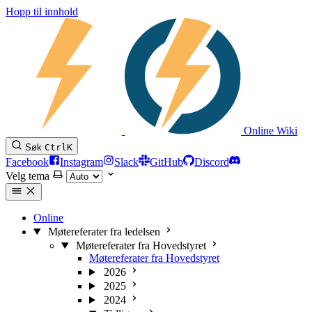
Hopp til innhold
Online Wiki
Søk
Ctrl
K
Facebook
Instagram
Slack
GitHub
Discord
Velg tema
Online
Møtereferater fra ledelsen
Møtereferater fra Hovedstyret
Møtereferater fra Hovedstyret
2026
2025
2024