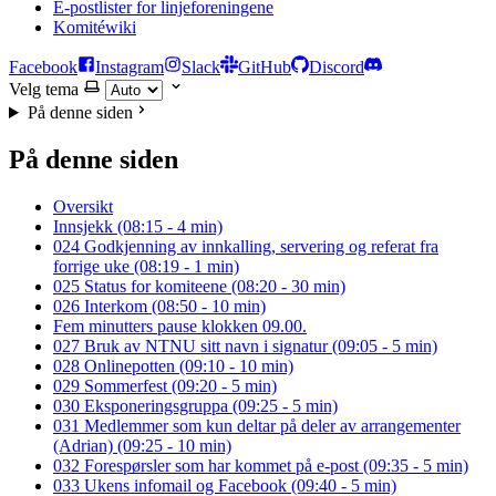
E-postlister for linjeforeningene
Komitéwiki
Facebook
Instagram
Slack
GitHub
Discord
Velg tema
På denne siden
På denne siden
Oversikt
Innsjekk (08:15 - 4 min)
024 Godkjenning av innkalling, servering og referat fra
forrige uke (08:19 - 1 min)
025 Status for komiteene (08:20 - 30 min)
026 Interkom (08:50 - 10 min)
Fem minutters pause klokken 09.00.
027 Bruk av NTNU sitt navn i signatur (09:05 - 5 min)
028 Onlinepotten (09:10 - 10 min)
029 Sommerfest (09:20 - 5 min)
030 Eksponeringsgruppa (09:25 - 5 min)
031 Medlemmer som kun deltar på deler av arrangementer
(Adrian) (09:25 - 10 min)
032 Forespørsler som har kommet på e-post (09:35 - 5 min)
033 Ukens infomail og Facebook (09:40 - 5 min)