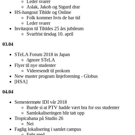
Leder svarer
Aslak, Jakob og Sigurd drar
HS-hangout Tihlde og Online
Folk kommer hvis de har tid
Leder svarer
Invitasjon til Tihldes 25 års jubileum
Svarfrist tirsdag 10. april
03.04
STeLA Forum 2018 in Japan
/ignore STeLA
Flyer til nye studenter
Videresendt til prokom
New master program linjeforening - Globus
[HSA]
04.04
Semestermøte IDI vår 2018
Burde si at PTV hadde vært bra for oss studenter
Samlokaliseringen blir tatt opp
Tropicabana på Studio 26
Nei
Faglig lokalisering i samlet campus
Følg med