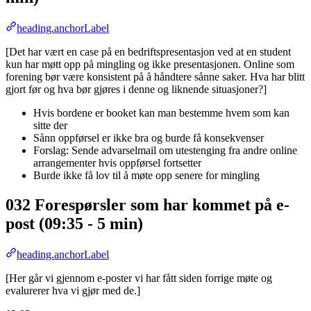
heading.anchorLabel
[Det har vært en case på en bedriftspresentasjon ved at en student
kun har møtt opp på mingling og ikke presentasjonen. Online som
forening bør være konsistent på å håndtere sånne saker. Hva har blitt
gjort før og hva bør gjøres i denne og liknende situasjoner?]
Hvis bordene er booket kan man bestemme hvem som kan
sitte der
Sånn oppførsel er ikke bra og burde få konsekvenser
Forslag: Sende advarselmail om utestenging fra andre online
arrangementer hvis oppførsel fortsetter
Burde ikke få lov til å møte opp senere for mingling
032 Forespørsler som har kommet på e-
post (09:35 - 5 min)
heading.anchorLabel
[Her går vi gjennom e-poster vi har fått siden forrige møte og
evalurerer hva vi gjør med de.]