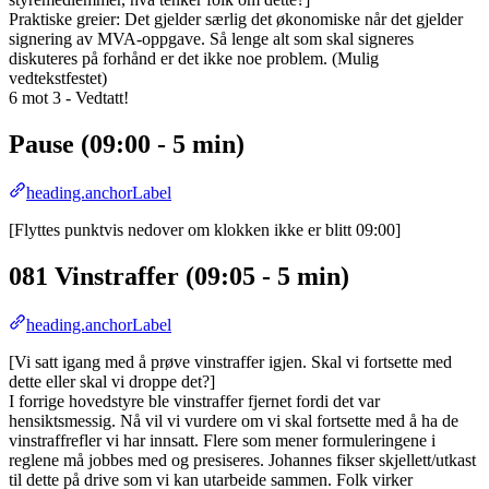
Praktiske greier: Det gjelder særlig det økonomiske når det gjelder
signering av MVA-oppgave. Så lenge alt som skal signeres
diskuteres på forhånd er det ikke noe problem. (Mulig
vedtekstfestet)
6 mot 3 - Vedtatt!
Pause (09:00 - 5 min)
heading.anchorLabel
[Flyttes punktvis nedover om klokken ikke er blitt 09:00]
081 Vinstraffer (09:05 - 5 min)
heading.anchorLabel
[Vi satt igang med å prøve vinstraffer igjen. Skal vi fortsette med
dette eller skal vi droppe det?]
I forrige hovedstyre ble vinstraffer fjernet fordi det var
hensiktsmessig. Nå vil vi vurdere om vi skal fortsette med å ha de
vinstraffrefler vi har innsatt. Flere som mener formuleringene i
reglene må jobbes med og presiseres. Johannes fikser skjellett/utkast
til dette på drive som vi kan utarbeide sammen. Folk virker