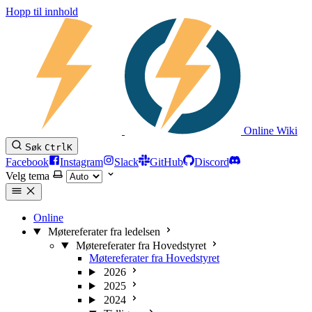
Hopp til innhold
Online Wiki
Søk
Ctrl
K
Facebook
Instagram
Slack
GitHub
Discord
Velg tema
Online
Møtereferater fra ledelsen
Møtereferater fra Hovedstyret
Møtereferater fra Hovedstyret
2026
2025
2024