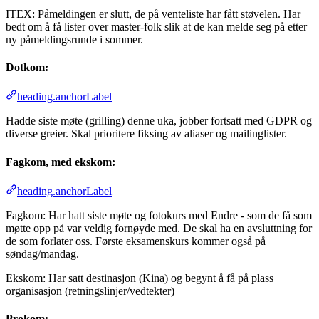
ITEX: Påmeldingen er slutt, de på venteliste har fått støvelen. Har
bedt om å få lister over master-folk slik at de kan melde seg på etter
ny påmeldingsrunde i sommer.
Dotkom:
heading.anchorLabel
Hadde siste møte (grilling) denne uka, jobber fortsatt med GDPR og
diverse greier. Skal prioritere fiksing av aliaser og mailinglister.
Fagkom, med ekskom:
heading.anchorLabel
Fagkom: Har hatt siste møte og fotokurs med Endre - som de få som
møtte opp på var veldig fornøyde med. De skal ha en avsluttning for
de som forlater oss. Første eksamenskurs kommer også på
søndag/mandag.
Ekskom: Har satt destinasjon (Kina) og begynt å få på plass
organisasjon (retningslinjer/vedtekter)
Prokom: