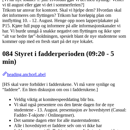
vi til august eller gjør vi det i sommerferien?]
Trikom tar ansvar for kontoret. Skal vi hjelpe dem? Hvordan skal
det informeres om flyttingen? Trikom har foreløpig plan om
innflytting 10. - 12. August. Henge opp noen lapper/plakater på
P15. Kjøre full pupp og informere på alle informasjonskanaler vi
har. Vi burde unngå å snakke negativt om flyttingen og ikke spre
“alt var bedre før”-holdningen, spesielt blant de nye studentene som
kommer opp med en fresh start på det nye lokalet.
084 Styret i fadderperioden (09:20 - 5
min)
heading.anchorLabel
[HS skal være forbilder i fadderukene. Vi må være synlige og
“faddere”. En liten diskusjon om oss i fadderukene.]
Veldig viktig at komiteespeeddating blir bra.
Vi skal også presentere oss den første dagen for de nye
studentene - 13. August. presentasjon av hovedstyret (Casual:
Fadder-T-skjorte / Onlinegenser).
Det samme dagen etter for alle masterstudenter.
Alle i hovedstyret er faddere selv om vi ikke har