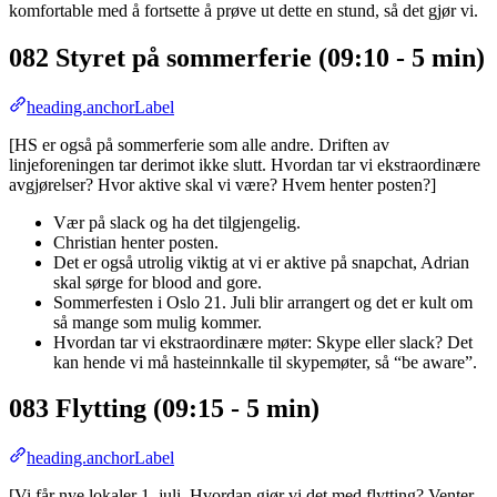
komfortable med å fortsette å prøve ut dette en stund, så det gjør vi.
082 Styret på sommerferie (09:10 - 5 min)
heading.anchorLabel
[HS er også på sommerferie som alle andre. Driften av
linjeforeningen tar derimot ikke slutt. Hvordan tar vi ekstraordinære
avgjørelser? Hvor aktive skal vi være? Hvem henter posten?]
Vær på slack og ha det tilgjengelig.
Christian henter posten.
Det er også utrolig viktig at vi er aktive på snapchat, Adrian
skal sørge for blood and gore.
Sommerfesten i Oslo 21. Juli blir arrangert og det er kult om
så mange som mulig kommer.
Hvordan tar vi ekstraordinære møter: Skype eller slack? Det
kan hende vi må hasteinnkalle til skypemøter, så “be aware”.
083 Flytting (09:15 - 5 min)
heading.anchorLabel
[Vi får nye lokaler 1. juli. Hvordan gjør vi det med flytting? Venter