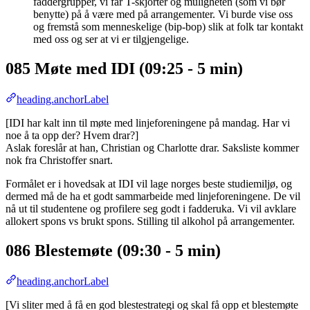
faddergrupper, vi får T-skjorter og muligheten (som vi bør
benytte) på å være med på arrangementer. Vi burde vise oss
og fremstå som menneskelige (bip-bop) slik at folk tar kontakt
med oss og ser at vi er tilgjengelige.
085 Møte med IDI (09:25 - 5 min)
heading.anchorLabel
[IDI har kalt inn til møte med linjeforeningene på mandag. Har vi
noe å ta opp der? Hvem drar?]
Aslak foreslår at han, Christian og Charlotte drar. Saksliste kommer
nok fra Christoffer snart.
Formålet er i hovedsak at IDI vil lage norges beste studiemiljø, og
dermed må de ha et godt sammarbeide med linjeforeningene. De vil
nå ut til studentene og profilere seg godt i fadderuka. Vi vil avklare
allokert spons vs brukt spons. Stilling til alkohol på arrangementer.
086 Blestemøte (09:30 - 5 min)
heading.anchorLabel
[Vi sliter med å få en god blestestrategi og skal få opp et blestemøte