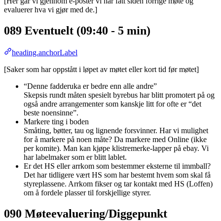
[Her går vi gjennom e-poster vi har fått siden forrige møte og
evaluerer hva vi gjør med de.]
089 Eventuelt (09:40 - 5 min)
heading.anchorLabel
[Saker som har oppstått i løpet av møtet eller kort tid før møtet]
“Denne fadderuka er bedre enn alle andre”
Skepsis rundt måten spesielt byrebus har blitt promotert på og
også andre arrangementer som kanskje litt for ofte er “det
beste noensinne”.
Markere ting i boden
Småting, bøtter, tau og lignende forsvinner. Har vi mulighet
for å markere på noen måte? Da markere med Online (ikke
per komite). Man kan kjøpe klistremerke-lapper på ebay. Vi
har labelmaker som er blitt lablet.
Er det HS eller arrkom som bestemmer eksterne til immball?
Det har tidligere vært HS som har bestemt hvem som skal få
styreplassene. Arrkom fikser og tar kontakt med HS (Loffen)
om å fordele plasser til forskjellige styrer.
090 Møteevaluering/Diggepunkt