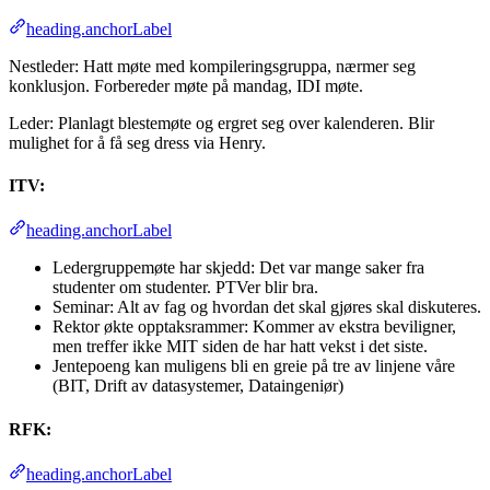
heading.anchorLabel
Nestleder: Hatt møte med kompileringsgruppa, nærmer seg
konklusjon. Forbereder møte på mandag, IDI møte.
Leder: Planlagt blestemøte og ergret seg over kalenderen. Blir
mulighet for å få seg dress via Henry.
ITV:
heading.anchorLabel
Ledergruppemøte har skjedd: Det var mange saker fra
studenter om studenter. PTVer blir bra.
Seminar: Alt av fag og hvordan det skal gjøres skal diskuteres.
Rektor økte opptaksrammer: Kommer av ekstra beviligner,
men treffer ikke MIT siden de har hatt vekst i det siste.
Jentepoeng kan muligens bli en greie på tre av linjene våre
(BIT, Drift av datasystemer, Dataingeniør)
RFK:
heading.anchorLabel