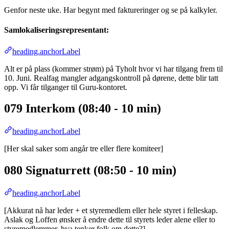
Genfor neste uke. Har begynt med faktureringer og se på kalkyler.
Samlokaliseringsrepresentant:
heading.anchorLabel
Alt er på plass (kommer strøm) på Tyholt hvor vi har tilgang frem til
10. Juni. Realfag mangler adgangskontroll på dørene, dette blir tatt
opp. Vi får tilganger til Guru-kontoret.
079 Interkom (08:40 - 10 min)
heading.anchorLabel
[Her skal saker som angår tre eller flere komiteer]
080 Signaturrett (08:50 - 10 min)
heading.anchorLabel
[Akkurat nå har leder + et styremedlem eller hele styret i felleskap.
Aslak og Loffen ønsker å endre dette til styrets leder alene eller to
styremedlemmer, hva tenker folk om dette?]