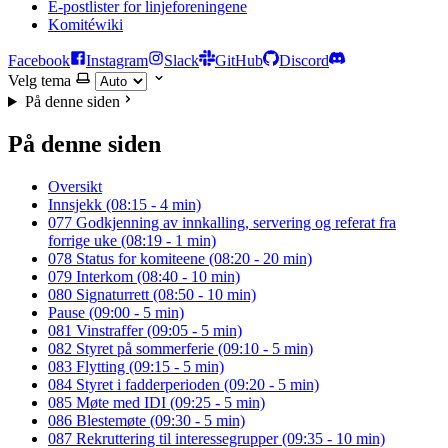
E-postlister for linjeforeningene
Komitéwiki
Facebook
Instagram
Slack
GitHub
Discord
Velg tema
På denne siden
På denne siden
Oversikt
Innsjekk (08:15 - 4 min)
077 Godkjenning av innkalling, servering og referat fra
forrige uke (08:19 - 1 min)
078 Status for komiteene (08:20 - 20 min)
079 Interkom (08:40 - 10 min)
080 Signaturrett (08:50 - 10 min)
Pause (09:00 - 5 min)
081 Vinstraffer (09:05 - 5 min)
082 Styret på sommerferie (09:10 - 5 min)
083 Flytting (09:15 - 5 min)
084 Styret i fadderperioden (09:20 - 5 min)
085 Møte med IDI (09:25 - 5 min)
086 Blestemøte (09:30 - 5 min)
087 Rekruttering til interessegrupper (09:35 - 10 min)