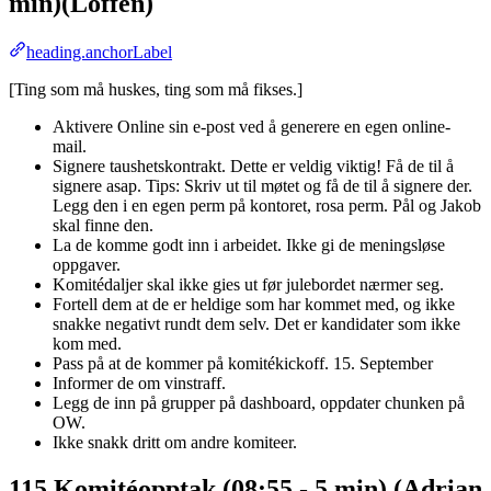
min)(Loffen)
heading.anchorLabel
[Ting som må huskes, ting som må fikses.]
Aktivere Online sin e-post ved å generere en egen online-
mail.
Signere taushetskontrakt. Dette er veldig viktig! Få de til å
signere asap. Tips: Skriv ut til møtet og få de til å signere der.
Legg den i en egen perm på kontoret, rosa perm. Pål og Jakob
skal finne den.
La de komme godt inn i arbeidet. Ikke gi de meningsløse
oppgaver.
Komitédaljer skal ikke gies ut før julebordet nærmer seg.
Fortell dem at de er heldige som har kommet med, og ikke
snakke negativt rundt dem selv. Det er kandidater som ikke
kom med.
Pass på at de kommer på komitékickoff. 15. September
Informer de om vinstraff.
Legg de inn på grupper på dashboard, oppdater chunken på
OW.
Ikke snakk dritt om andre komiteer.
115 Komitéopptak (08:55 - 5 min) (Adrian