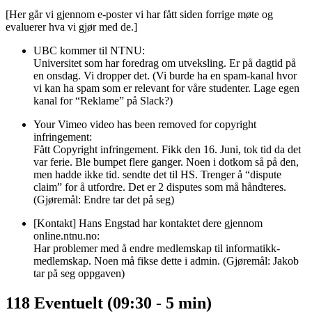
[Her går vi gjennom e-poster vi har fått siden forrige møte og
evaluerer hva vi gjør med de.]
UBC kommer til NTNU:
Universitet som har foredrag om utveksling. Er på dagtid på
en onsdag. Vi dropper det. (Vi burde ha en spam-kanal hvor
vi kan ha spam som er relevant for våre studenter. Lage egen
kanal for “Reklame” på Slack?)
Your Vimeo video has been removed for copyright
infringement:
Fått Copyright infringement. Fikk den 16. Juni, tok tid da det
var ferie. Ble bumpet flere ganger. Noen i dotkom så på den,
men hadde ikke tid. sendte det til HS. Trenger å “dispute
claim” for å utfordre. Det er 2 disputes som må håndteres.
(Gjøremål: Endre tar det på seg)
[Kontakt] Hans Engstad har kontaktet dere gjennom
online.ntnu.no:
Har problemer med å endre medlemskap til informatikk-
medlemskap. Noen må fikse dette i admin. (Gjøremål: Jakob
tar på seg oppgaven)
118 Eventuelt (09:30 - 5 min)