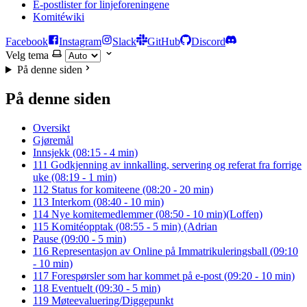
E-postlister for linjeforeningene
Komitéwiki
Facebook
Instagram
Slack
GitHub
Discord
Velg tema
På denne siden
På denne siden
Oversikt
Gjøremål
Innsjekk (08:15 - 4 min)
111 Godkjenning av innkalling, servering og referat fra forrige
uke (08:19 - 1 min)
112 Status for komiteene (08:20 - 20 min)
113 Interkom (08:40 - 10 min)
114 Nye komitemedlemmer (08:50 - 10 min)(Loffen)
115 Komitéopptak (08:55 - 5 min) (Adrian
Pause (09:00 - 5 min)
116 Representasjon av Online på Immatrikuleringsball (09:10
- 10 min)
117 Forespørsler som har kommet på e-post (09:20 - 10 min)
118 Eventuelt (09:30 - 5 min)
119 Møteevaluering/Diggepunkt