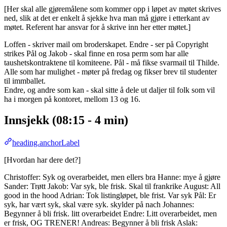
[Her skal alle gjøremålene som kommer opp i løpet av møtet skrives
ned, slik at det er enkelt å sjekke hva man må gjøre i etterkant av
møtet. Referent har ansvar for å skrive inn her etter møtet.]
Loffen - skriver mail om broderskapet. Endre - ser på Copyright
strikes Pål og Jakob - skal finne en rosa perm som har alle
taushetskontraktene til komiteene. Pål - må fikse svarmail til Thilde.
Alle som har mulighet - møter på fredag og fikser brev til studenter
til immballet.
Endre, og andre som kan - skal sitte å dele ut daljer til folk som vil
ha i morgen på kontoret, mellom 13 og 16.
Innsjekk (08:15 - 4 min)
heading.anchorLabel
[Hvordan har dere det?]
Christoffer: Syk og overarbeidet, men ellers bra Hanne: mye å gjøre
Sander: Trøtt Jakob: Var syk, ble frisk. Skal til frankrike August: All
good in the hood Adrian: Tok listingløpet, ble frist. Var syk Pål: Er
syk, har vært syk, skal være syk. skylder på nach Johannes:
Begynner å bli frisk. litt overarbeidet Endre: Litt overarbeidet, men
er frisk, OG TRENER! Andreas: Begynner å bli frisk Aslak: