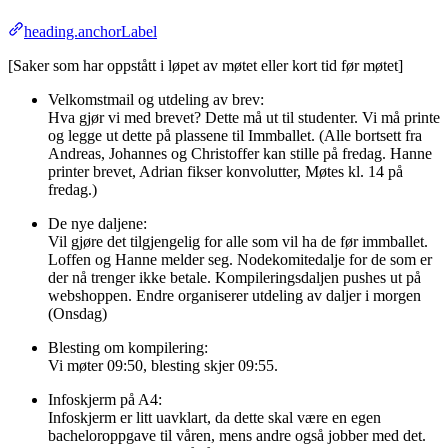
heading.anchorLabel
[Saker som har oppstått i løpet av møtet eller kort tid før møtet]
Velkomstmail og utdeling av brev:
Hva gjør vi med brevet? Dette må ut til studenter. Vi må printe
og legge ut dette på plassene til Immballet. (Alle bortsett fra
Andreas, Johannes og Christoffer kan stille på fredag. Hanne
printer brevet, Adrian fikser konvolutter, Møtes kl. 14 på
fredag.)
De nye daljene:
Vil gjøre det tilgjengelig for alle som vil ha de før immballet.
Loffen og Hanne melder seg. Nodekomitedalje for de som er
der nå trenger ikke betale. Kompileringsdaljen pushes ut på
webshoppen. Endre organiserer utdeling av daljer i morgen
(Onsdag)
Blesting om kompilering:
Vi møter 09:50, blesting skjer 09:55.
Infoskjerm på A4:
Infoskjerm er litt uavklart, da dette skal være en egen
bacheloroppgave til våren, mens andre også jobber med det.