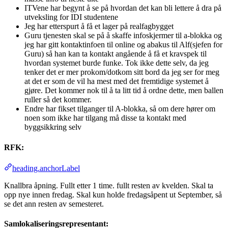
ITVene har begynt å se på hvordan det kan bli lettere å dra på
utveksling for IDI studentene
Jeg har etterspurt å få et lager på realfagbygget
Guru tjenesten skal se på å skaffe infoskjermer til a-blokka og
jeg har gitt kontaktinfoen til online og abakus til Alf(sjefen for
Guru) så han kan ta kontakt angående å få et kravspek til
hvordan systemet burde funke. Tok ikke dette selv, da jeg
tenker det er mer prokom/dotkom sitt bord da jeg ser for meg
at det er som de vil ha mest med det fremtidige systemet å
gjøre. Det kommer nok til å ta litt tid å ordne dette, men ballen
ruller så det kommer.
Endre har fikset tilganger til A-blokka, så om dere hører om
noen som ikke har tilgang må disse ta kontakt med
byggsikkring selv
RFK:
heading.anchorLabel
Knallbra åpning. Fullt etter 1 time. fullt resten av kvelden. Skal ta
opp nye innen fredag. Skal kun holde fredagsåpent ut September, så
se det ann resten av semesteret.
Samlokaliseringsrepresentant: