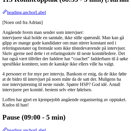
heading.anchorLabel
[Noen ord fra Adrian]
Angående hvem man sender som intervjuer:
intervjuere skal holde en samtale, ikke stille spørsmål. Man kan gå
glipp av mange gode kandidater om man stirrer konstant ned i
referingsnotater og fremstår som ikke tilstedeværende på intervjuer.
Skriv gjerne ned dette i et erfaringsskriv til neste komitéledere. Det
har også vært tilfeller der faddere har “coachet” fadderbarn til å søke
spesifikke komiteer, som de kanskje ikke ellers ville ha valgt.
4 personer er for mye per intervju. Bankom er enig, da de ikke følte
at de bidro til intervjuet på noen måte da de satt der. Muligens ha
noe intervjutrening til neste runde. Spørre HSP? God idé. Antall
intervjuere per komité. bestem selv etter følelsen.
Loffen har gjort en kjempejobb angående organisering av opptaket.
Kudos til han!
Pause (09:00 - 5 min)
heading.anchorLabel