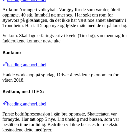
Arrkom: Arrangert volleyball. Var gøy for de som var der, ålreit
oppmøte, 40 stk. Immball nærmer seg. Har søkt om rom for
styrevors på gløshaugen, da det ikke har vært noe annet alternativ i
Trondheim. Har tatt 5 opp nye og første møte med de er på torsdag.
Velkom: Skal lage erfaringsskriv i kveld (Tirsdag), sammendrag for
fadderukene kommer neste uke
Bankom:
heading.anchorLabel
Hadde workshop på søndag. Driver å reviderer økonomien for
våren 2018.
Bedkom, med ITEX:
heading.anchorLabel
Første bedriftpresentasjon i går, bra oppmøte, Skatteetaten var
fornøyde. Har tatt opp 5 nye. Litt uheldig med bussen, som var
bestilt en time for tidlig. Bedriften vil ikke belastes for de ekstra
kostnadene dette medfører.