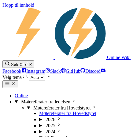
Hopp til innhold
Online Wiki
Søk
Ctrl
K
Facebook
Instagram
Slack
GitHub
Discord
Velg tema
Online
Møtereferater fra ledelsen
Møtereferater fra Hovedstyret
Møtereferater fra Hovedstyret
2026
2025
2024