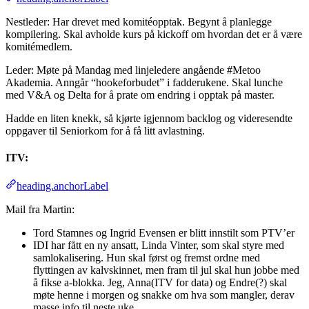
Nestleder: Har drevet med komitéopptak. Begynt å planlegge
kompilering. Skal avholde kurs på kickoff om hvordan det er å være
komitémedlem.
Leder: Møte på Mandag med linjeledere angående #Metoo
Akademia. Anngår “hookeforbudet” i fadderukene. Skal lunche
med V&A og Delta for å prate om endring i opptak på master.
Hadde en liten knekk, så kjørte igjennom backlog og videresendte
oppgaver til Seniorkom for å få litt avlastning.
ITV:
heading.anchorLabel
Mail fra Martin:
Tord Stamnes og Ingrid Evensen er blitt innstilt som PTV’er
IDI har fått en ny ansatt, Linda Vinter, som skal styre med
samlokalisering. Hun skal først og fremst ordne med
flyttingen av kalvskinnet, men fram til jul skal hun jobbe med
å fikse a-blokka. Jeg, Anna(ITV for data) og Endre(?) skal
møte henne i morgen og snakke om hva som mangler, derav
masse info til neste uke