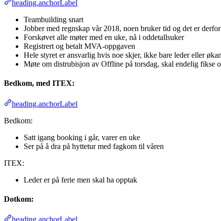
heading.anchorLabel
Teambuilding snart
Jobber med regnskap vår 2018, noen bruker tid og det er derfor
Forskøvet alle møter med en uke, nå i oddetallsuker
Registrert og betalt MVA-oppgaven
Hele styret er ansvarlig hvis noe skjer, ikke bare leder eller øka
Møte om distrubisjon av Offline på torsdag, skal endelig fikse op
Bedkom, med ITEX:
heading.anchorLabel
Bedkom:
Satt igang booking i går, varer en uke
Ser på å dra på hyttetur med fagkom til våren
ITEX:
Leder er på ferie men skal ha opptak
Dotkom:
heading.anchorLabel