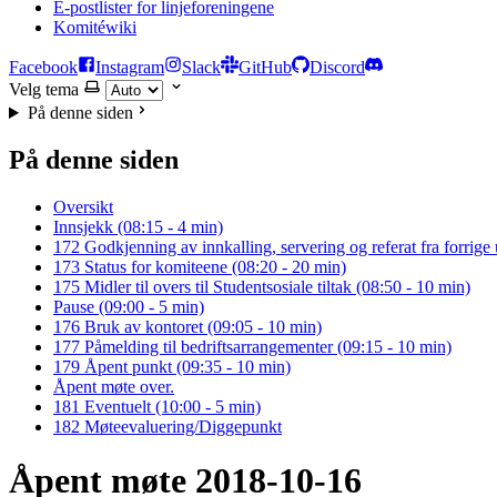
E-postlister for linjeforeningene
Komitéwiki
Facebook
Instagram
Slack
GitHub
Discord
Velg tema
På denne siden
På denne siden
Oversikt
Innsjekk (08:15 - 4 min)
172 Godkjenning av innkalling, servering og referat fra forrige
173 Status for komiteene (08:20 - 20 min)
175 Midler til overs til Studentsosiale tiltak (08:50 - 10 min)
Pause (09:00 - 5 min)
176 Bruk av kontoret (09:05 - 10 min)
177 Påmelding til bedriftsarrangementer (09:15 - 10 min)
179 Åpent punkt (09:35 - 10 min)
Åpent møte over.
181 Eventuelt (10:00 - 5 min)
182 Møteevaluering/Diggepunkt
Åpent møte 2018-10-16