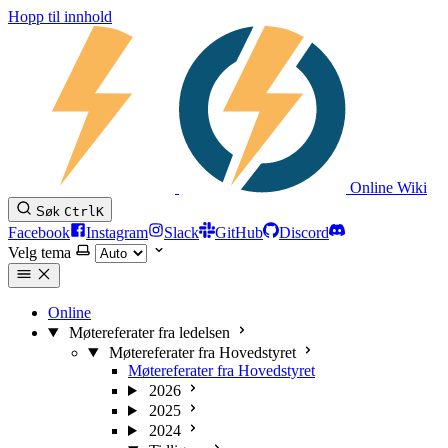
Hopp til innhold
Online Wiki
Søk
Ctrl
K
Facebook
Instagram
Slack
GitHub
Discord
Velg tema
Online
Møtereferater fra ledelsen
Møtereferater fra Hovedstyret
Møtereferater fra Hovedstyret
2026
2025
2024