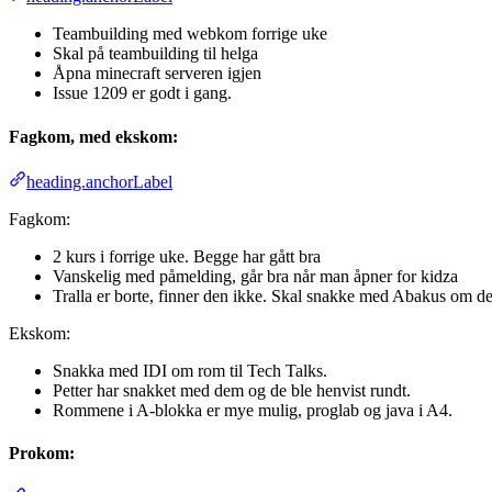
Teambuilding med webkom forrige uke
Skal på teambuilding til helga
Åpna minecraft serveren igjen
Issue 1209 er godt i gang.
Fagkom, med ekskom:
heading.anchorLabel
Fagkom:
2 kurs i forrige uke. Begge har gått bra
Vanskelig med påmelding, går bra når man åpner for kidza
Tralla er borte, finner den ikke. Skal snakke med Abakus om de
Ekskom:
Snakka med IDI om rom til Tech Talks.
Petter har snakket med dem og de ble henvist rundt.
Rommene i A-blokka er mye mulig, proglab og java i A4.
Prokom: