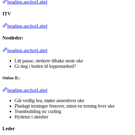
heading.anchorLabel
ITV
heading.anchorLabel
Nestleder:
heading.anchorLabel
Litt pause, sterkere tilbake neste uke
Gi ting i boden til loppemarked?
Online IL:
heading.anchorLabel
Går vedlig bra, møter annenhver uke
Planlagt treninger frmover, minst en trening hver uke
Teambuilding m/ curling
Hyttetur i oktober
Leder