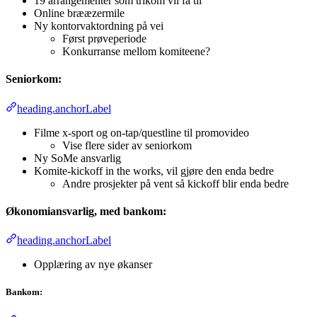
19 arrangementer som trikom vil få til
Online brææzermile
Ny kontorvaktordning på vei
Først prøveperiode
Konkurranse mellom komiteene?
Seniorkom:
heading.anchorLabel
Filme x-sport og on-tap/questline til promovideo
Vise flere sider av seniorkom
Ny SoMe ansvarlig
Komite-kickoff in the works, vil gjøre den enda bedre
Andre prosjekter på vent så kickoff blir enda bedre
Økonomiansvarlig, med bankom:
heading.anchorLabel
Opplæring av nye økanser
Bankom: