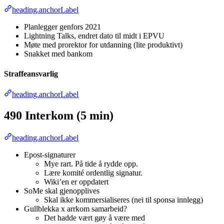
heading.anchorLabel
Planlegger genfors 2021
Lightning Talks, endret dato til midt i EPVU
Møte med prorektor for utdanning (lite produktivt)
Snakket med bankom
Straffeansvarlig
heading.anchorLabel
490 Interkom (5 min)
heading.anchorLabel
Epost-signaturer
Mye rart. På tide å rydde opp.
Lære komité ordentlig signatur.
Wiki’en er oppdatert
SoMe skal gjenopplives
Skal ikke kommersialiseres (nei til sponsa innlegg)
Gullblekka x arrkom samarbeid?
Det hadde vært gøy å være med