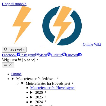
Hopp til innhold
Online Wiki
Søk
Ctrl
K
Facebook
Instagram
Slack
GitHub
Discord
Velg tema
Online
Møtereferater fra ledelsen
Møtereferater fra Hovedstyret
Møtereferater fra Hovedstyret
2026
2025
2024