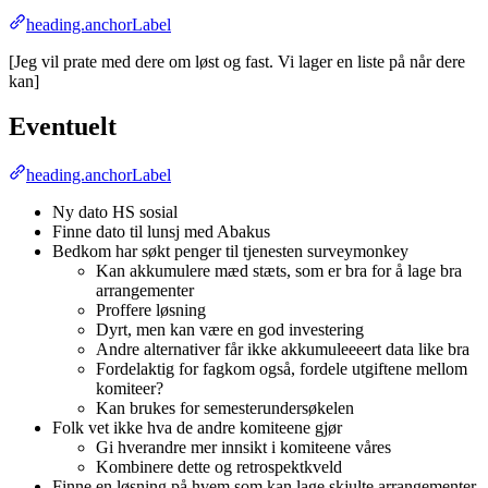
heading.anchorLabel
[Jeg vil prate med dere om løst og fast. Vi lager en liste på når dere
kan]
Eventuelt
heading.anchorLabel
Ny dato HS sosial
Finne dato til lunsj med Abakus
Bedkom har søkt penger til tjenesten surveymonkey
Kan akkumulere mæd stæts, som er bra for å lage bra
arrangementer
Proffere løsning
Dyrt, men kan være en god investering
Andre alternativer får ikke akkumuleeeert data like bra
Fordelaktig for fagkom også, fordele utgiftene mellom
komiteer?
Kan brukes for semesterundersøkelen
Folk vet ikke hva de andre komiteene gjør
Gi hverandre mer innsikt i komiteene våres
Kombinere dette og retrospektkveld
Finne en løsning på hvem som kan lage skjulte arrangementer