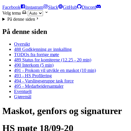
Facebook
Instagram
Slack
GitHub
Discord
Velg tema
På denne siden
På denne siden
Oversikt
488 Godkjenning av innkalling
TODOs fra forrige møte
489 Status for komiteene (12.25 - 20 min)
490 Interkom (5 min)
491 - Prokom vil utvikle en maskot (10 min)
493 - HS Profilering
494 - Varslingsgruppe task force
495 - Medarbeidersamtaler
Eventuelt
Gjøremål
Maskot, genfors og signaturer
HS møte 18/09-20