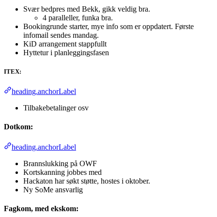
Svær bedpres med Bekk, gikk veldig bra.
4 paralleller, funka bra.
Bookingrunde starter, mye info som er oppdatert. Første
infomail sendes mandag.
KiD arrangement stappfullt
Hyttetur i planleggingsfasen
ITEX:
heading.anchorLabel
Tilbakebetalinger osv
Dotkom:
heading.anchorLabel
Brannslukking på OWF
Kortskanning jobbes med
Hackaton har søkt støtte, hostes i oktober.
Ny SoMe ansvarlig
Fagkom, med ekskom: