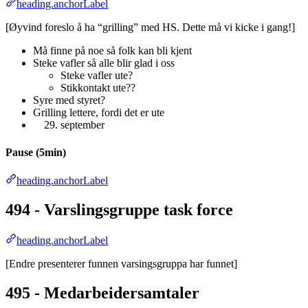
heading.anchorLabel
[Øyvind foreslo å ha “grilling” med HS. Dette må vi kicke i gang!]
Må finne på noe så folk kan bli kjent
Steke vafler så alle blir glad i oss
Steke vafler ute?
Stikkontakt ute??
Syre med styret?
Grilling lettere, fordi det er ute
september
Pause (5min)
heading.anchorLabel
494 - Varslingsgruppe task force
heading.anchorLabel
[Endre presenterer funnen varsingsgruppa har funnet]
495 - Medarbeidersamtaler