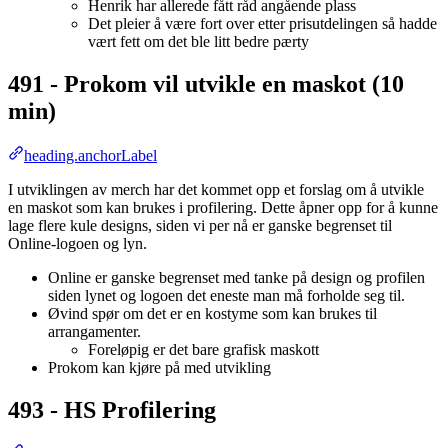
Henrik har allerede fått råd angående plass
Det pleier å være fort over etter prisutdelingen så hadde
vært fett om det ble litt bedre pærty
491 - Prokom vil utvikle en maskot (10
min)
heading.anchorLabel
I utviklingen av merch har det kommet opp et forslag om å utvikle
en maskot som kan brukes i profilering. Dette åpner opp for å kunne
lage flere kule designs, siden vi per nå er ganske begrenset til
Online-logoen og lyn.
Online er ganske begrenset med tanke på design og profilen
siden lynet og logoen det eneste man må forholde seg til.
Øvind spør om det er en kostyme som kan brukes til
arrangamenter.
Foreløpig er det bare grafisk maskott
Prokom kan kjøre på med utvikling
493 - HS Profilering