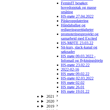
FeminIT besøker,
hovedopptak og masse
småting
HS-møte 27.04.2022
Påskeoppdatering
Håndaballag og
redigeringsrettigheter
promoteringsprosjekt og
samarbeid med Excited
HS-MØTE 23.03.22
Sit-kurs, slack-kanal og
søknader
HS møte 09.03.2022 -
Infomail og flyktningshjelp
HS-møte 23.02.22
2022-02-16
HS møte 09.02.22
HS-møte 02.03.2022
HS møte 02.02
HS møte 26.01
HS møte 19.01.22
2021
2020
2019