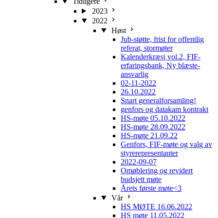
Tidligere
2023
2022
Høst
Jub-støtte, frist for offentlig
referat, stormøter
Kalenderkræsj vol.2, FIF-
erfaringsbank, Ny blæste-
ansvarlig
02-11-2022
26.10.2022
Snart generalforsamling!
genfors og datakam kontrakt
HS-møte 05.10.2022
HS-møte 28.09.2022
HS-møte 21.09.22
Genfors, FIF-møte og valg av
styrerepresentanter
2022-09-07
Omøblering og revidert
budsjett møte
Årets første møte<3
Vår
HS MØTE 16.06.2022
HS møte 11.05.2022