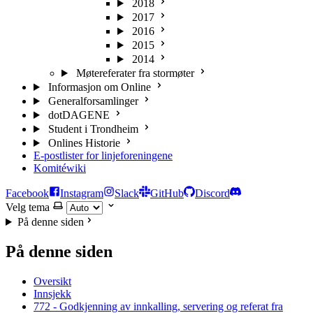
2018
2017
2016
2015
2014
Møtereferater fra stormøter
Informasjon om Online
Generalforsamlinger
dotDAGENE
Student i Trondheim
Onlines Historie
E-postlister for linjeforeningene
Komitéwiki
Facebook
Instagram
Slack
GitHub
Discord
Velg tema
På denne siden
På denne siden
Oversikt
Innsjekk
772 - Godkjenning av innkalling, servering og referat fra