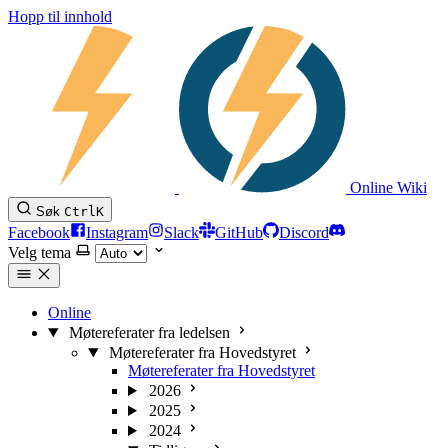
Hopp til innhold
Online Wiki
Søk
Ctrl
K
Facebook
Instagram
Slack
GitHub
Discord
Velg tema
Online
Møtereferater fra ledelsen
Møtereferater fra Hovedstyret
Møtereferater fra Hovedstyret
2026
2025
2024