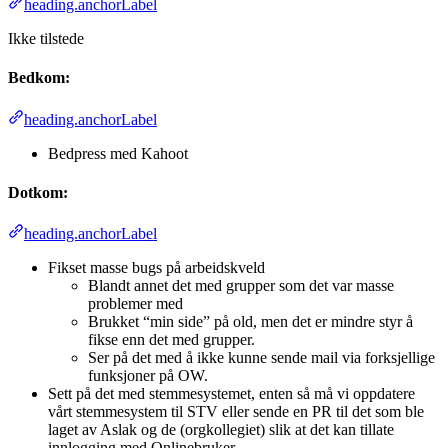
heading.anchorLabel
Ikke tilstede
Bedkom:
heading.anchorLabel
Bedpress med Kahoot
Dotkom:
heading.anchorLabel
Fikset masse bugs på arbeidskveld
Blandt annet det med grupper som det var masse
problemer med
Brukket “min side” på old, men det er mindre styr å
fikse enn det med grupper.
Ser på det med å ikke kunne sende mail via forksjellige
funksjoner på OW.
Sett på det med stemmesystemet, enten så må vi oppdatere
vårt stemmesystem til STV eller sende en PR til det som ble
laget av Aslak og de (orgkollegiet) slik at det kan tillate
innlogging med Onlinebruker.