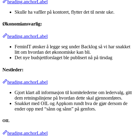
heading.anchorLabel
Skulle ha vafller på kontoret, flytter det til neste uke.
Økonomiansvarlig:
heading.anchorLabel
FeminIT ønsker å legge seg under Backlog så vi har snakket
litt om hvordan det økonomiske kan bli.
Det nye budsjettforslaget ble publisert nå på tirsdag
Nestleder:
heading.anchorLabel
Gjort klart all informasjon til komitelederne om ledervalg, gitt
dem retningslinjene på hvordan dette skal gjennomføres.
Snakket med OIL og Appkom rundt hva de gjør dersom de
ender opp med “sånn og sånn” på genfors.
OIL
heading.anchorLabel