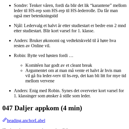
Sondre: Tenker våren, fordi da blir det lik “karantene” mellom
leder til HS-rep som HS-rep til HS-lederrolle. Da får man
også mer betenkningstid
Njål: Ledervalg et halvt år etter studiestart er bedre enn 2 mnd
etter studiestart. Blir kort varsel for 1. klasse.
Anders: Bruker økonomi og vedtektskveld til å høre hva
resten av Online vil.
Robin: Bytte ved høsten fordi …
Komitéen har godt av et cleant break
Argumentet om at man må vente et halvt år hvis man
vil gå fra leder-verv til hs-rep, det kan bli litt for mye tid
mellom vervene
Anders: Enig med Robin. Synes det overveier kort varsel for
1. klassinger som ønsker å stille som leder.
047 Daljer appkom (4 min)
heading.anchorLabel