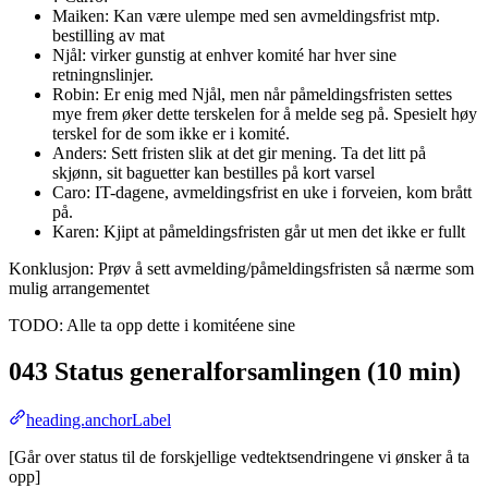
Maiken: Kan være ulempe med sen avmeldingsfrist mtp.
bestilling av mat
Njål: virker gunstig at enhver komité har hver sine
retningnslinjer.
Robin: Er enig med Njål, men når påmeldingsfristen settes
mye frem øker dette terskelen for å melde seg på. Spesielt høy
terskel for de som ikke er i komité.
Anders: Sett fristen slik at det gir mening. Ta det litt på
skjønn, sit baguetter kan bestilles på kort varsel
Caro: IT-dagene, avmeldingsfrist en uke i forveien, kom brått
på.
Karen: Kjipt at påmeldingsfristen går ut men det ikke er fullt
Konklusjon: Prøv å sett avmelding/påmeldingsfristen så nærme som
mulig arrangementet
TODO: Alle ta opp dette i komitéene sine
043 Status generalforsamlingen (10 min)
heading.anchorLabel
[Går over status til de forskjellige vedtektsendringene vi ønsker å ta
opp]