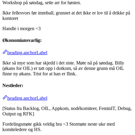
Workshop på søndag, sette arr for høsten.
Ikke fellesvors før immball, grunnet at det ikke er lov til å drikke på
kontoret
Handle i morgen <3
Økonomiansvarlig:
heading.anchorLabel
Ikke så mye som har skjedd i det siste. Møte nå på søndag. Billy
(økans for OIL) er tatt opp i dotkom, så av denne grunn må OIL
finne ny økans. Trist for at han er flink.
Nestleder:
heading.anchorLabel
[Status fra Backlog, OIL, Appkom, nodékomiteer, FeminIT, Debug,
Output og RFK]
Fordelingsmøte gikk veldig bra <3 Stormøte neste uke med
komiteledere og HS.