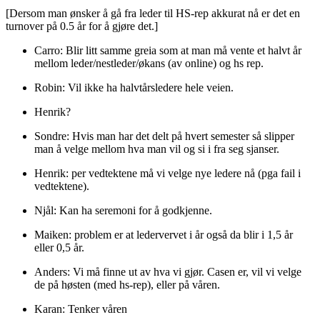
[Dersom man ønsker å gå fra leder til HS-rep akkurat nå er det en
turnover på 0.5 år for å gjøre det.]
Carro: Blir litt samme greia som at man må vente et halvt år
mellom leder/nestleder/økans (av online) og hs rep.
Robin: Vil ikke ha halvtårsledere hele veien.
Henrik?
Sondre: Hvis man har det delt på hvert semester så slipper
man å velge mellom hva man vil og si i fra seg sjanser.
Henrik: per vedtektene må vi velge nye ledere nå (pga fail i
vedtektene).
Njål: Kan ha seremoni for å godkjenne.
Maiken: problem er at ledervervet i år også da blir i 1,5 år
eller 0,5 år.
Anders: Vi må finne ut av hva vi gjør. Casen er, vil vi velge
de på høsten (med hs-rep), eller på våren.
Karan: Tenker våren