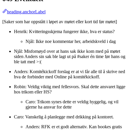
heading.anchorLabel
[Saker som har oppstått i løpet av møtet eller kort tid før møtet]
Henrik: Kvitteringsskjema fungerer ikke, hva er status?
Njål: Ikke noe kommentar her, arbeidskveld i dag
Njål: Misfornøyd over at hans sak ikke kom med på møtet
siden Anders sin sak ble lagt ut på #saker én time før hans og
ble tatt med >:(
Anders: Komitékickoff forslag er at vi får alle til å skrive ned
hva de forbinder med Online på komitékickoff.
Robin: Veldig viktig med fellesvors. Skal dette ansvaret ligge
hos trikom eller HS?
Caro: Trikom synes dette er veldig hyggelig, og vil
gjerne ha ansvar for dette
Caro: Vanskelig å planlegge med drikking på kontoret.
Anders: RFK er et godt alternativ. Kan bookes gratis