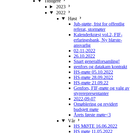
Tidligere
2023
2022
Høst
Jub-støtte, frist for offentlig
referat, stormøter
Kalenderkræsj vol.2, FIF-
erfaringsbank, Ny blæste-
ansvarlig
02-11-2022
26.10.2022
Snart generalforsamling!
genfors og datakam kontrakt
HS-møte 05.10.2022
HS-møte 28.09.2022
HS-møte 21.09.22
Genfors, FIF-møte og valg av
styrerepresentanter
2022-09-07
Omøblering og revidert
budsjett møte
Årets første møte<3
Vår
HS MØTE 16.06.2022
HS møte 11.05.2022