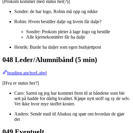
[Prokom kommer med status her(?)]
Sondre: de har logo, Robin må opp og nikke
Robin: Hvem bestiller dalje og hvem får dalje?
Sondre: Prokom pleier å lage logo og bestille
Alle kjernekomitéer får ha dalje
Henrik: Burde ha daljer som egen budsjettpost
048 Leder/Alumnibånd (5 min)
heading.anchorLabel
[Hva er status her?]
Caro: Sarmi og jeg har kommet frem til at båndene som ble
sett på hadde for dårlig kvalitet. Kjøpe nytt stoff og sy de selv.
Vet ikke hvor mye stoffet koster.
Anders: Sende mail til Abakus og spør om hvordan de gjør
det
049 Eventuelt