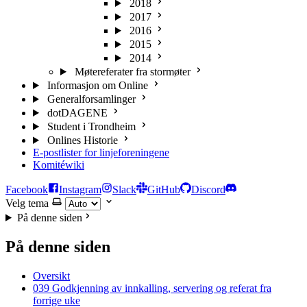
2018
2017
2016
2015
2014
Møtereferater fra stormøter
Informasjon om Online
Generalforsamlinger
dotDAGENE
Student i Trondheim
Onlines Historie
E-postlister for linjeforeningene
Komitéwiki
Facebook
Instagram
Slack
GitHub
Discord
Velg tema
På denne siden
På denne siden
Oversikt
039 Godkjenning av innkalling, servering og referat fra
forrige uke