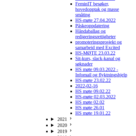
FeminIT besøker,
hovedopptak og masse
småting
HS-møte 27.04.2022
Påskeoppdatering
Håndaballag og
redigeringsrettigheter
promoteringsprosjekt og
samarbeid med Excited
HS-MØTE 23.03.22
Sit-kurs, slack-kanal og
søknader
HS møte 09.03.2022 -
Infomail og flyktningshjelp
HS-møte 23.02.22
2022-02-16
HS møte 09.02.22
HS-møte 02.03.2022
HS møte 02.02
HS møte 26.01
HS møte 19.01.22
2021
2020
2019