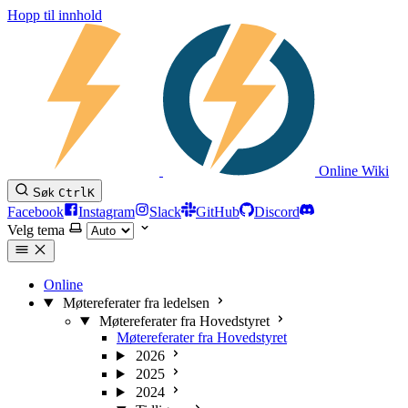
Hopp til innhold
Online Wiki
Søk
Ctrl
K
Facebook
Instagram
Slack
GitHub
Discord
Velg tema
Online
Møtereferater fra ledelsen
Møtereferater fra Hovedstyret
Møtereferater fra Hovedstyret
2026
2025
2024