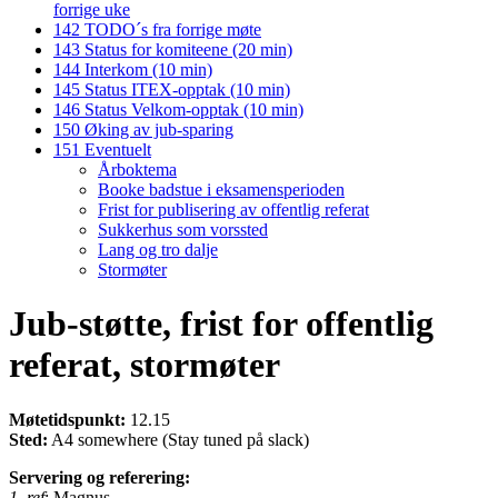
forrige uke
142 TODO´s fra forrige møte
143 Status for komiteene (20 min)
144 Interkom (10 min)
145 Status ITEX-opptak (10 min)
146 Status Velkom-opptak (10 min)
150 Øking av jub-sparing
151 Eventuelt
Årboktema
Booke badstue i eksamensperioden
Frist for publisering av offentlig referat
Sukkerhus som vorssted
Lang og tro dalje
Stormøter
Jub-støtte, frist for offentlig
referat, stormøter
Møtetidspunkt:
12.15
Sted:
A4 somewhere (Stay tuned på slack)
Servering og referering:
1. ref
: Magnus