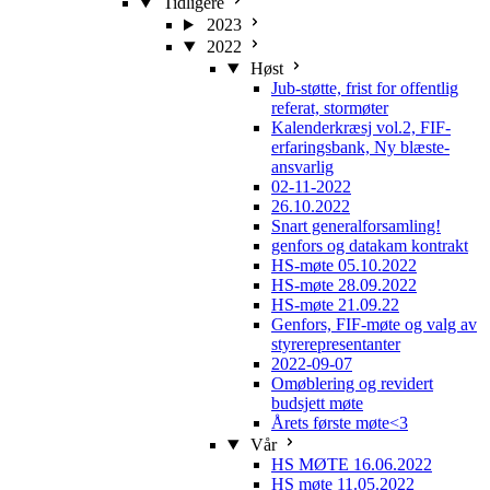
Tidligere
2023
2022
Høst
Jub-støtte, frist for offentlig
referat, stormøter
Kalenderkræsj vol.2, FIF-
erfaringsbank, Ny blæste-
ansvarlig
02-11-2022
26.10.2022
Snart generalforsamling!
genfors og datakam kontrakt
HS-møte 05.10.2022
HS-møte 28.09.2022
HS-møte 21.09.22
Genfors, FIF-møte og valg av
styrerepresentanter
2022-09-07
Omøblering og revidert
budsjett møte
Årets første møte<3
Vår
HS MØTE 16.06.2022
HS møte 11.05.2022