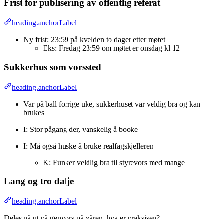
Frist for publisering av offentlig referat
heading.anchorLabel
Ny frist: 23:59 på kvelden to dager etter møtet
Eks: Fredag 23:59 om møtet er onsdag kl 12
Sukkerhus som vorssted
heading.anchorLabel
Var på ball forrige uke, sukkerhuset var veldig bra og kan
brukes
I: Stor pågang der, vanskelig å booke
I: Må også huske å bruke realfagskjelleren
K: Funker veldlig bra til styrevors med mange
Lang og tro dalje
heading.anchorLabel
Deles nå ut på genvors på våren, hva er praksisen?