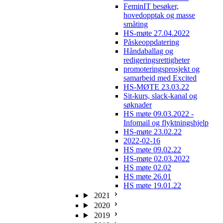
FeminIT besøker,
hovedopptak og masse
småting
HS-møte 27.04.2022
Påskeoppdatering
Håndaballag og
redigeringsrettigheter
promoteringsprosjekt og
samarbeid med Excited
HS-MØTE 23.03.22
Sit-kurs, slack-kanal og
søknader
HS møte 09.03.2022 -
Infomail og flyktningshjelp
HS-møte 23.02.22
2022-02-16
HS møte 09.02.22
HS-møte 02.03.2022
HS møte 02.02
HS møte 26.01
HS møte 19.01.22
2021
2020
2019