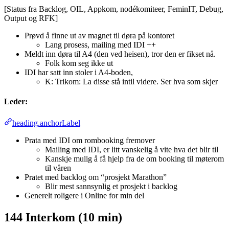
[Status fra Backlog, OIL, Appkom, nodékomiteer, FeminIT, Debug,
Output og RFK]
Prøvd å finne ut av magnet til døra på kontoret
Lang prosess, mailing med IDI ++
Meldt inn døra til A4 (den ved heisen), tror den er fikset nå.
Folk kom seg ikke ut
IDI har satt inn stoler i A4-boden,
K: Trikom: La disse stå intil videre. Ser hva som skjer
Leder:
heading.anchorLabel
Prata med IDI om rombooking fremover
Mailing med IDI, er litt vanskelig å vite hva det blir til
Kanskje mulig å få hjelp fra de om booking til møterom
til våren
Pratet med backlog om “prosjekt Marathon”
Blir mest sannsynlig et prosjekt i backlog
Generelt roligere i Online for min del
144 Interkom (10 min)