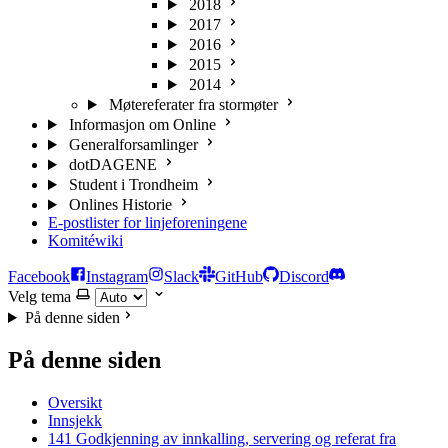
2018
2017
2016
2015
2014
Møtereferater fra stormøter
Informasjon om Online
Generalforsamlinger
dotDAGENE
Student i Trondheim
Onlines Historie
E-postlister for linjeforeningene
Komitéwiki
Facebook
Instagram
Slack
GitHub
Discord
Velg tema
På denne siden
På denne siden
Oversikt
Innsjekk
141 Godkjenning av innkalling, servering og referat fra