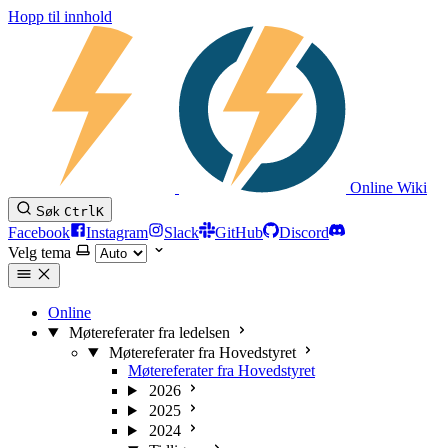
Hopp til innhold
Online Wiki
Søk
Ctrl
K
Facebook
Instagram
Slack
GitHub
Discord
Velg tema
Online
Møtereferater fra ledelsen
Møtereferater fra Hovedstyret
Møtereferater fra Hovedstyret
2026
2025
2024