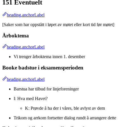
151 Eventuelt
heading.anchorLabel
[Saker som har oppstått i løpet av møtet eller kort tid før møtet]
Årboktema
heading.anchorLabel
Vi trenger årboktema innen 1. desember
Booke badstue i eksamensperioden
heading.anchorLabel
Barstua har tilbud for linjeforeninger
I: Hva med Havet?
K: Prøvde å ha der i våres, ble avlyst av dem
Trikom og arrkom fortsetter dialog rundt å arrangere dette