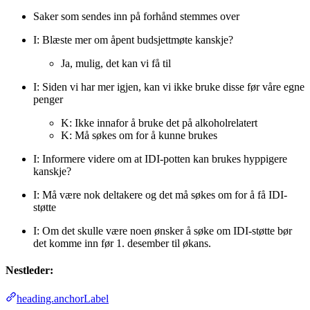
Saker som sendes inn på forhånd stemmes over
I: Blæste mer om åpent budsjettmøte kanskje?
Ja, mulig, det kan vi få til
I: Siden vi har mer igjen, kan vi ikke bruke disse før våre egne
penger
K: Ikke innafor å bruke det på alkoholrelatert
K: Må søkes om for å kunne brukes
I: Informere videre om at IDI-potten kan brukes hyppigere
kanskje?
I: Må være nok deltakere og det må søkes om for å få IDI-
støtte
I: Om det skulle være noen ønsker å søke om IDI-støtte bør
det komme inn før 1. desember til økans.
Nestleder:
heading.anchorLabel