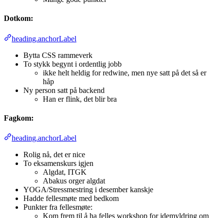
Dotkom:
heading.anchorLabel
Bytta CSS rammeverk
To stykk begynt i ordentlig jobb
ikke helt heldig for redwine, men nye satt på det så er
håp
Ny person satt på backend
Han er flink, det blir bra
Fagkom:
heading.anchorLabel
Rolig nå, det er nice
To eksamenskurs igjen
Algdat, ITGK
Abakus orger algdat
YOGA/Stressmestring i desember kanskje
Hadde fellesmøte med bedkom
Punkter fra fellesmøte:
Kom frem til å ha felles workshop for idemyldring om