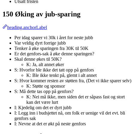
Utsatt fristen
150 Øking av jub-sparing
heading.anchorLabel
Per idag sparer vi 30k i året for neste jubb
Var veldig dyrt forrige jubb
Tenker å øke sparingen fra 30K til 50K
Er det genfors-sak å øke denne sparingen?
Skal denne økes til 50K?
K: Ja, alt annet øker
S: Hvorfor ble ikke det tatt opp på genfors
K: Ble ikke tenkt på, glemt i alt annet
S: Hvor kommer resten av støtten fra, (Det vi ikke sparer selv)
K: Støtte og sponsor
S: Må dette tas opp på genfors?
K: Nei må ikke, men siden det er såpass fast og stort
kan det være lurt
I: Kjedelig om det er dyrt jubb
I: Legg inn i budsjettet nå, om folk er uenige vil det evt. bli
genfors sak
I: Nevne at det er økt på neste genfors