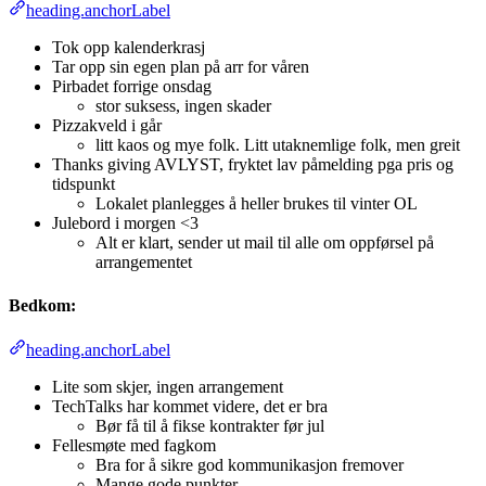
heading.anchorLabel
Tok opp kalenderkrasj
Tar opp sin egen plan på arr for våren
Pirbadet forrige onsdag
stor suksess, ingen skader
Pizzakveld i går
litt kaos og mye folk. Litt utaknemlige folk, men greit
Thanks giving AVLYST, fryktet lav påmelding pga pris og
tidspunkt
Lokalet planlegges å heller brukes til vinter OL
Julebord i morgen <3
Alt er klart, sender ut mail til alle om oppførsel på
arrangementet
Bedkom:
heading.anchorLabel
Lite som skjer, ingen arrangement
TechTalks har kommet videre, det er bra
Bør få til å fikse kontrakter før jul
Fellesmøte med fagkom
Bra for å sikre god kommunikasjon fremover
Mange gode punkter