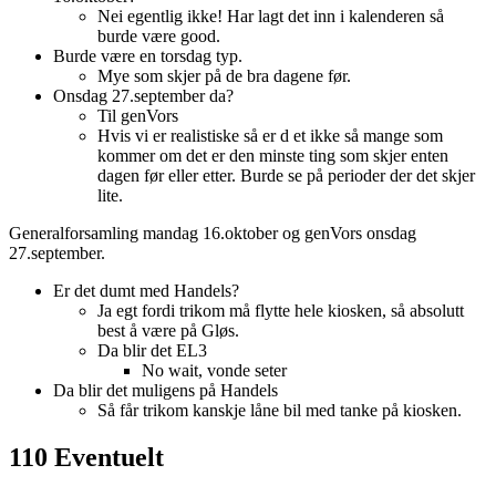
Nei egentlig ikke! Har lagt det inn i kalenderen så
burde være good.
Burde være en torsdag typ.
Mye som skjer på de bra dagene før.
Onsdag 27.september da?
Til genVors
Hvis vi er realistiske så er d et ikke så mange som
kommer om det er den minste ting som skjer enten
dagen før eller etter. Burde se på perioder der det skjer
lite.
Generalforsamling mandag 16.oktober og genVors onsdag
27.september.
Er det dumt med Handels?
Ja egt fordi trikom må flytte hele kiosken, så absolutt
best å være på Gløs.
Da blir det EL3
No wait, vonde seter
Da blir det muligens på Handels
Så får trikom kanskje låne bil med tanke på kiosken.
110 Eventuelt