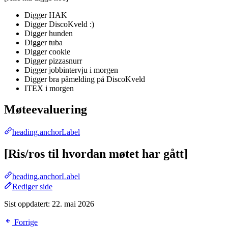
Digger HAK
Digger DiscoKveld :)
Digger hunden
Digger tuba
Digger cookie
Digger pizzasnurr
Digger jobbintervju i morgen
Digger bra påmelding på DiscoKveld
ITEX i morgen
Møteevaluering
heading.anchorLabel
[Ris/ros til hvordan møtet har gått]
heading.anchorLabel
Rediger side
Sist oppdatert:
22. mai 2026
Forrige