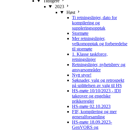
Tidligere
2023
Høst
Ti retningslinjer, dato for
kompilering og
suppleringsopptak
Stormøte
Mer retningslinjer,
velkomopptak og forberedelse
til stormøte
1. Klasse taskforce,
retningslinjer
Retningslinjer, nyhetsbrev og
ansvarsområder
Nytt styre!
Søknader, valg og retrospekt
på splittelsen av valg til HS
HS-møte 10/10/2023 - IDI
takeover og engelske
prikkeregler
HS-møte 02.10.2023
FIF, kompilering og mer
generalforsamling
HS-møte 18.09.2023-
GenVORS og