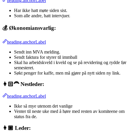
heading.anchorLabel
Har ikke hatt møte siden sist.
Som alle andre, hatt intervjuer.
💰
Økonomiansvarlig:
heading.anchorLabel
Sendt inn MVA melding.
Sendt faktura for styrer til immball
Skal ha arbeidskveld i kveld og se på revidering og rydde før
semesteret.
Søkt penger for kaffe, men må gjøre på nytt siden ny link.
👩🏻‍🦰 Nestleder:
heading.anchorLabel
Ikke så mye utenom det vanlige
Venter til neste uke med å høre med resten av komiteene om
status fra de.
👩🏾 Leder: