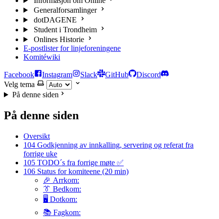
Informasjon om Online
Generalforsamlinger
dotDAGENE
Student i Trondheim
Onlines Historie
E-postlister for linjeforeningene
Komitéwiki
Facebook
Instagram
Slack
GitHub
Discord
Velg tema
På denne siden
På denne siden
Oversikt
104 Godkjenning av innkalling, servering og referat fra
forrige uke
105 TODO´s fra forrige møte ✅
106 Status for komiteene (20 min)
🎉 Arrkom:
👔 Bedkom:
🖥️ Dotkom:
📚 Fagkom: