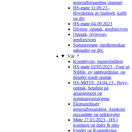
generalforsamling oppstart
HS-møte 11.09.23 -
Revidering av budsjett, kaffe
og div
HS-møte 04.09.2023
Diverse, opptak, genfors/vors
Opptak, styrevors,
genfors/vors
Sommermøte, medlemsskap
søknader og div.
Vår
Komitévors, masterfaddere
HS-møte 02/05/2023 - Fase ut
Nibble, ny støtteordning, og
detaljer rundt opptak
HS-MØTE: 24.04.23 - Revy-
opptak, betaling på
arrangement og
nominasjonsskjema
Ekstraordinær
generalforsamling, Appkom
pizzastøtte og prikkregler
Møte 27.03.2023 - HS i
komiteer og daler & pins
Fondet og Kompilering