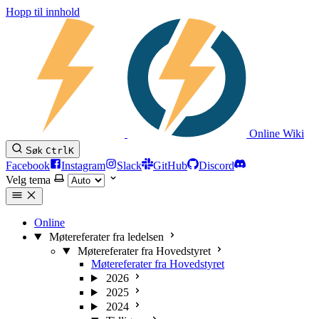
Hopp til innhold
Online Wiki
Søk
Ctrl
K
Facebook
Instagram
Slack
GitHub
Discord
Velg tema
Online
Møtereferater fra ledelsen
Møtereferater fra Hovedstyret
Møtereferater fra Hovedstyret
2026
2025
2024