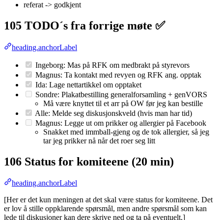
referat -> godkjent
105 TODO´s fra forrige møte
✅
heading.anchorLabel
Ingeborg: Mas på RFK om medbrakt på styrevors
Magnus: Ta kontakt med revyen og RFK ang. opptak
Ida: Lage nettartikkel om opptaket
Sondre: Plakatbestilling generalforsamling + genVORS
Må være knyttet til et arr på OW før jeg kan bestille
Alle: Melde seg diskusjonskveld (hvis man har tid)
Magnus: Legge ut om prikker og allergier på Facebook
Snakket med immball-gjeng og de tok allergier, så jeg
tar jeg prikker nå når det roer seg litt
106 Status for komiteene (20 min)
heading.anchorLabel
[Her er det kun meningen at det skal være status for komiteene. Det
er lov å stille oppklarende spørsmål, men andre spørsmål som kan
lede til diskusjoner kan dere skrive ned og ta på eventuelt.]