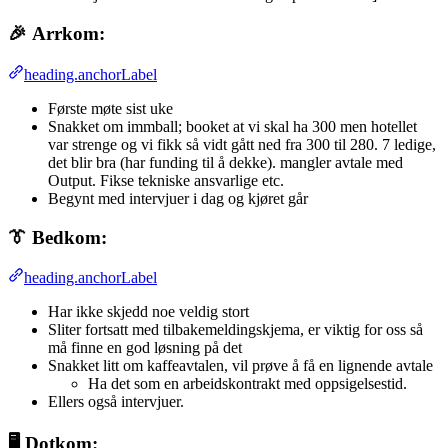
🎉
Arrkom:
heading.anchorLabel
Første møte sist uke
Snakket om immball; booket at vi skal ha 300 men hotellet
var strenge og vi fikk så vidt gått ned fra 300 til 280. 7 ledige,
det blir bra (har funding til å dekke). mangler avtale med
Output. Fikse tekniske ansvarlige etc.
Begynt med intervjuer i dag og kjøret går
👔
Bedkom:
heading.anchorLabel
Har ikke skjedd noe veldig stort
Sliter fortsatt med tilbakemeldingskjema, er viktig for oss så
må finne en god løsning på det
Snakket litt om kaffeavtalen, vil prøve å få en lignende avtale
Ha det som en arbeidskontrakt med oppsigelsestid.
Ellers også intervjuer.
🖥️
Dotkom: