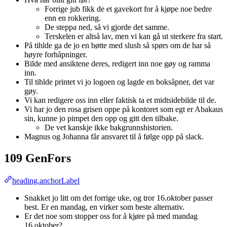
Forrige jub fikk de et gavekort for å kjøpe noe bedre
enn en rokkering.
De steppa ned, så vi gjorde det samme.
Terskelen er altså lav, men vi kan gå ut sterkere fra start.
På tihlde ga de jo en bøtte med slush så spørs om de har så
høyre forhåpninger.
Bilde med ansiktene deres, redigert inn noe gøy og ramma
inn.
Til tihlde printet vi jo logoen og lagde en boksåpner, det var
gøy.
Vi kan redigere oss inn eller faktisk ta et midtsidebilde til de.
Vi har jo den rosa grisen oppe på kontoret som egt er Abakaus
sin, kunne jo pimpet den opp og gitt den tilbake.
De vet kanskje ikke bakgrunnshistorien.
Magnus og Johanna får ansvaret til å følge opp på slack.
109 GenFors
heading.anchorLabel
Snakket jo litt om det forrige uke, og tror 16.oktober passer
best. Er en mandag, en virker som beste alternativ.
Er det noe som stopper oss for å kjøre på med mandag
16.oktober?