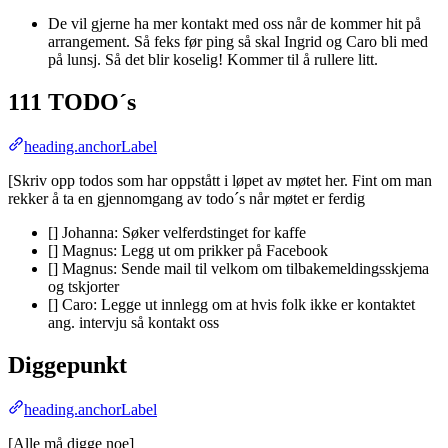
De vil gjerne ha mer kontakt med oss når de kommer hit på
arrangement. Så feks før ping så skal Ingrid og Caro bli med
på lunsj. Så det blir koselig! Kommer til å rullere litt.
111 TODO´s
heading.anchorLabel
[Skriv opp todos som har oppstått i løpet av møtet her. Fint om man
rekker å ta en gjennomgang av todo´s når møtet er ferdig
[] Johanna: Søker velferdstinget for kaffe
[] Magnus: Legg ut om prikker på Facebook
[] Magnus: Sende mail til velkom om tilbakemeldingsskjema
og tskjorter
[] Caro: Legge ut innlegg om at hvis folk ikke er kontaktet
ang. intervju så kontakt oss
Diggepunkt
heading.anchorLabel
[Alle må digge noe]