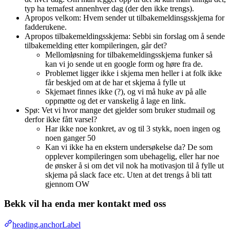
typ ha temafest annenhver dag (der den ikke trengs).
Apropos velkom: Hvem sender ut tilbakemeldinsgsskjema for
fadderukene.
Apropos tilbakemeldingsskjema: Sebbi sin forslag om å sende
tilbakemelding etter kompileringen, går det?
Mellomløsning for tilbakemeldingsskjema funker så
kan vi jo sende ut en google form og høre fra de.
Problemet ligger ikke i skjema men heller i at folk ikke
får beskjed om at de har et skjema å fylle ut
Skjemaet finnes ikke (?), og vi må huke av på alle
oppmøtte og det er vanskelig å lage en link.
Spø: Vet vi hvor mange det gjelder som bruker studmail og
derfor ikke fått varsel?
Har ikke noe konkret, av og til 3 stykk, noen ingen og
noen ganger 50
Kan vi ikke ha en ekstern undersøkelse da? De som
opplever kompileringen som ubehagelig, eller har noe
de ønsker å si om det vil nok ha motivasjon til å fylle ut
skjema på slack face etc. Uten at det trengs å bli tatt
gjennom OW
Bekk vil ha enda mer kontakt med oss
heading.anchorLabel