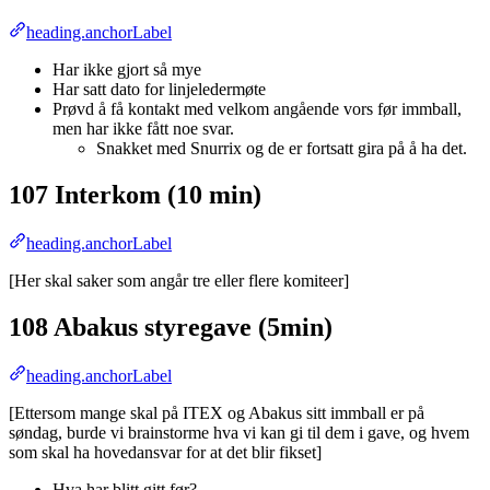
heading.anchorLabel
Har ikke gjort så mye
Har satt dato for linjeledermøte
Prøvd å få kontakt med velkom angående vors før immball,
men har ikke fått noe svar.
Snakket med Snurrix og de er fortsatt gira på å ha det.
107 Interkom (10 min)
heading.anchorLabel
[Her skal saker som angår tre eller flere komiteer]
108 Abakus styregave (5min)
heading.anchorLabel
[Ettersom mange skal på ITEX og Abakus sitt immball er på
søndag, burde vi brainstorme hva vi kan gi til dem i gave, og hvem
som skal ha hovedansvar for at det blir fikset]
Hva har blitt gitt før?