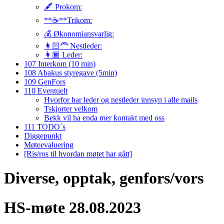
🖋️ Prokom:
**☕**Trikom:
💰 Økonomiansvarlig:
👩🏻‍🦰 Nestleder:
👩🏾 Leder:
107 Interkom (10 min)
108 Abakus styregave (5min)
109 GenFors
110 Eventuelt
Hvorfor har leder og nestleder innsyn i alle mails
Tskjorter velkom
Bekk vil ha enda mer kontakt med oss
111 TODO´s
Diggepunkt
Møteevaluering
[Ris/ros til hvordan møtet har gått]
Diverse, opptak, genfors/vors
HS-møte 28.08.2023