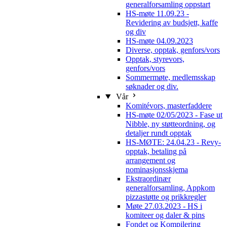
generalforsamling oppstart
HS-møte 11.09.23 -
Revidering av budsjett, kaffe
og div
HS-møte 04.09.2023
Diverse, opptak, genfors/vors
Opptak, styrevors,
genfors/vors
Sommermøte, medlemsskap
søknader og div.
Vår
Komitévors, masterfaddere
HS-møte 02/05/2023 - Fase ut
Nibble, ny støtteordning, og
detaljer rundt opptak
HS-MØTE: 24.04.23 - Revy-
opptak, betaling på
arrangement og
nominasjonsskjema
Ekstraordinær
generalforsamling, Appkom
pizzastøtte og prikkregler
Møte 27.03.2023 - HS i
komiteer og daler & pins
Fondet og Kompilering