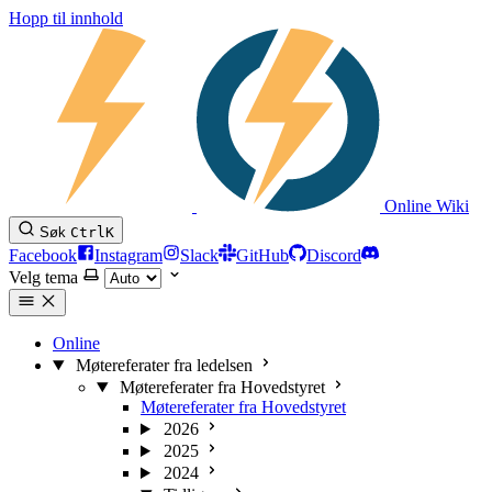
Hopp til innhold
Online Wiki
Søk
Ctrl
K
Facebook
Instagram
Slack
GitHub
Discord
Velg tema
Online
Møtereferater fra ledelsen
Møtereferater fra Hovedstyret
Møtereferater fra Hovedstyret
2026
2025
2024