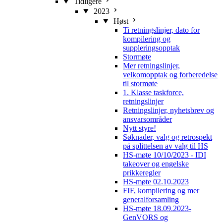
Tidligere
2023
Høst
Ti retningslinjer, dato for
kompilering og
suppleringsopptak
Stormøte
Mer retningslinjer,
velkomopptak og forberedelse
til stormøte
1. Klasse taskforce,
retningslinjer
Retningslinjer, nyhetsbrev og
ansvarsområder
Nytt styre!
Søknader, valg og retrospekt
på splittelsen av valg til HS
HS-møte 10/10/2023 - IDI
takeover og engelske
prikkeregler
HS-møte 02.10.2023
FIF, kompilering og mer
generalforsamling
HS-møte 18.09.2023-
GenVORS og