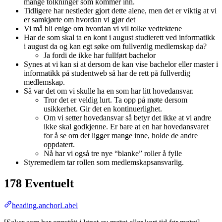
mange tolkninger som kommer inn.
Tidligere har nestleder gjort dette alene, men det er viktig at vi
er samkjørte om hvordan vi gjør det
Vi må bli enige om hvordan vi vil tolke vedtektene
Har de som skal ta en kont i august studierett ved informatikk
i august da og kan egt søke om fullverdig medlemskap da?
Ja fordi de ikke har fullført bachelor
Synes at vi kan si at dersom de kan vise bachelor eller master i
informatikk på studentweb så har de rett på fullverdig
medlemskap.
Så var det om vi skulle ha en som har litt hovedansvar.
Tror det er veldig lurt. Ta opp på møte dersom
usikkerhet. Gir det en kontinuerlighet.
Om vi setter hovedansvar så betyr det ikke at vi andre
ikke skal godkjenne. Er bare at en har hovedansvaret
for å se om det ligger mange inne, holde de andre
oppdatert.
Nå har vi også tre nye “blanke” roller å fylle
Styremedlem tar rollen som medlemskapsansvarlig.
178 Eventuelt
heading.anchorLabel