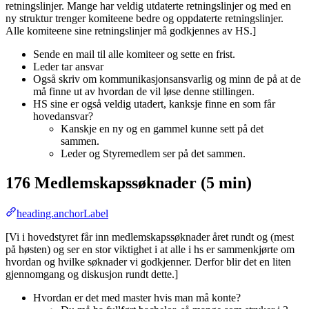
retningslinjer. Mange har veldig utdaterte retningslinjer og med en
ny struktur trenger komiteene bedre og oppdaterte retningslinjer.
Alle komiteene sine retningslinjer må godkjennes av HS.]
Sende en mail til alle komiteer og sette en frist.
Leder tar ansvar
Også skriv om kommunikasjonsansvarlig og minn de på at de
må finne ut av hvordan de vil løse denne stillingen.
HS sine er også veldig utadert, kanksje finne en som får
hovedansvar?
Kanskje en ny og en gammel kunne sett på det
sammen.
Leder og Styremedlem ser på det sammen.
176
Medlemskapssøknader (5 min)
heading.anchorLabel
[Vi i hovedstyret får inn medlemskapssøknader året rundt og (mest
på høsten) og ser en stor viktighet i at alle i hs er sammenkjørte om
hvordan og hvilke søknader vi godkjenner. Derfor blir det en liten
gjennomgang og diskusjon rundt dette.]
Hvordan er det med master hvis man må konte?