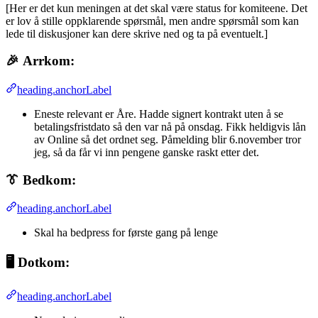
[Her er det kun meningen at det skal være status for komiteene. Det
er lov å stille oppklarende spørsmål, men andre spørsmål som kan
lede til diskusjoner kan dere skrive ned og ta på eventuelt.]
🎉
Arrkom:
heading.anchorLabel
Eneste relevant er Åre. Hadde signert kontrakt uten å se
betalingsfristdato så den var nå på onsdag. Fikk heldigvis lån
av Online så det ordnet seg. Påmelding blir 6.november tror
jeg, så da får vi inn pengene ganske raskt etter det.
👔
Bedkom:
heading.anchorLabel
Skal ha bedpress for første gang på lenge
🖥️
Dotkom:
heading.anchorLabel