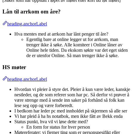
[Saker som har oppstått i løpet av møtet eller kort tid før møtet]
Lån til arrkom om åre?
heading.anchorLabel
Hva mentes med at arrkom har lånt penger til åre?
Egentlig bare at online legger ut for arrkom, man
trenger ikke å søke. Alle komiteer i Online låner av
Online hele tiden. Da ekskom søkte var det eget siden
de er utenfor Online. Så man trenger ikke å søke.
HS møter
heading.anchorLabel
Hvordan vi pleier å styre det. Pleier å kun være leder, kanskje
nestleder, og de som referer som har pc. Så derfor vi prøver å
være strenge med å sende inn saker på forhånd så folk kan
lese seg opp og være forberedt.
I bedkom har leder pc med innholdet på skjermen så alle ser
Vi har pleid å ha hs notatbok, men ikke fått av Bekk enda
Status punkt, hva vil vi løse dette med?
En form for status for hver person
Møtereferater: vi fjerner ting som er personspesifikt eller