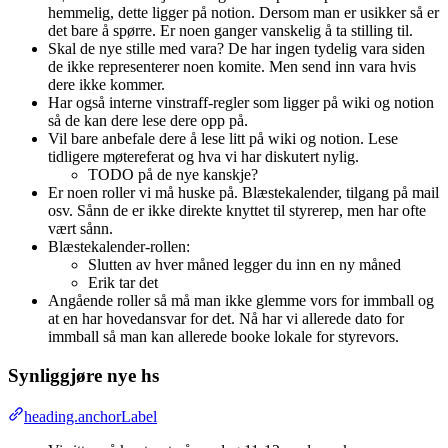
hemmelig, dette ligger på notion. Dersom man er usikker så er
det bare å spørre. Er noen ganger vanskelig å ta stilling til.
Skal de nye stille med vara? De har ingen tydelig vara siden
de ikke representerer noen komite. Men send inn vara hvis
dere ikke kommer.
Har også interne vinstraff-regler som ligger på wiki og notion
så de kan dere lese dere opp på.
Vil bare anbefale dere å lese litt på wiki og notion. Lese
tidligere møtereferat og hva vi har diskutert nylig.
TODO på de nye kanskje?
Er noen roller vi må huske på. Blæstekalender, tilgang på mail
osv. Sånn de er ikke direkte knyttet til styrerep, men har ofte
vært sånn.
Blæstekalender-rollen:
Slutten av hver måned legger du inn en ny måned
Erik tar det
Angående roller så må man ikke glemme vors for immball og
at en har hovedansvar for det. Nå har vi allerede dato for
immball så man kan allerede booke lokale for styrevors.
Synliggjøre nye hs
heading.anchorLabel