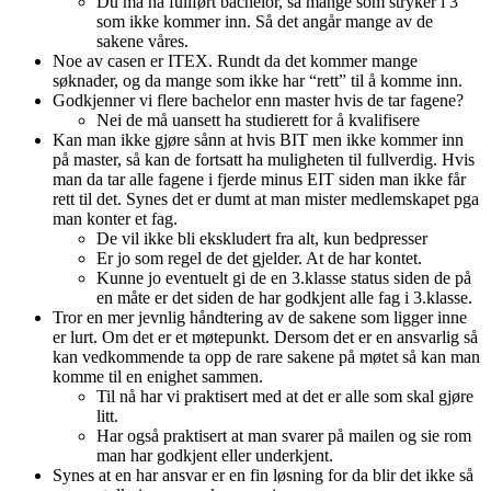
Du må ha fullført bachelor, så mange som stryker i 3
som ikke kommer inn. Så det angår mange av de
sakene våres.
Noe av casen er ITEX. Rundt da det kommer mange
søknader, og da mange som ikke har “rett” til å komme inn.
Godkjenner vi flere bachelor enn master hvis de tar fagene?
Nei de må uansett ha studierett for å kvalifisere
Kan man ikke gjøre sånn at hvis BIT men ikke kommer inn
på master, så kan de fortsatt ha muligheten til fullverdig. Hvis
man da tar alle fagene i fjerde minus EIT siden man ikke får
rett til det. Synes det er dumt at man mister medlemskapet pga
man konter et fag.
De vil ikke bli ekskludert fra alt, kun bedpresser
Er jo som regel de det gjelder. At de har kontet.
Kunne jo eventuelt gi de en 3.klasse status siden de på
en måte er det siden de har godkjent alle fag i 3.klasse.
Tror en mer jevnlig håndtering av de sakene som ligger inne
er lurt. Om det er et møtepunkt. Dersom det er en ansvarlig så
kan vedkommende ta opp de rare sakene på møtet så kan man
komme til en enighet sammen.
Til nå har vi praktisert med at det er alle som skal gjøre
litt.
Har også praktisert at man svarer på mailen og sie rom
man har godkjent eller underkjent.
Synes at en har ansvar er en fin løsning for da blir det ikke så