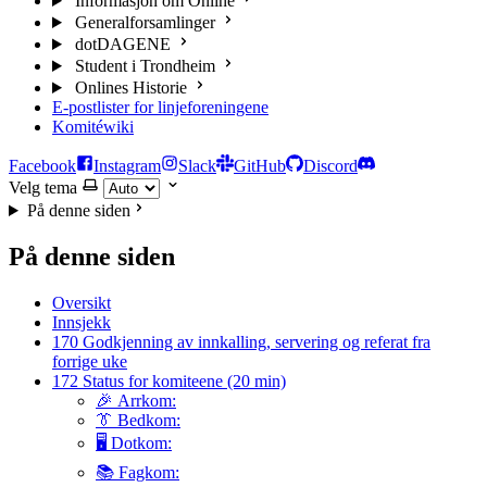
Informasjon om Online
Generalforsamlinger
dotDAGENE
Student i Trondheim
Onlines Historie
E-postlister for linjeforeningene
Komitéwiki
Facebook
Instagram
Slack
GitHub
Discord
Velg tema
På denne siden
På denne siden
Oversikt
Innsjekk
170 Godkjenning av innkalling, servering og referat fra
forrige uke
172 Status for komiteene (20 min)
🎉 Arrkom:
👔 Bedkom:
🖥️ Dotkom:
📚 Fagkom: