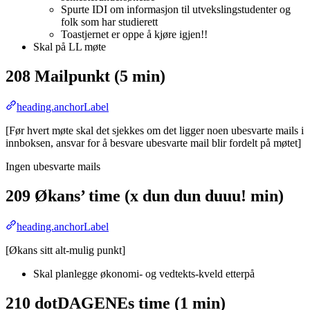
Spurte IDI om informasjon til utvekslingstudenter og
folk som har studierett
Toastjernet er oppe å kjøre igjen!!
Skal på LL møte
208 Mailpunkt (5 min)
heading.anchorLabel
[Før hvert møte skal det sjekkes om det ligger noen ubesvarte mails i
innboksen, ansvar for å besvare ubesvarte mail blir fordelt på møtet]
Ingen ubesvarte mails
209 Økans’ time (x dun dun duuu! min)
heading.anchorLabel
[Økans sitt alt-mulig punkt]
Skal planlegge økonomi- og vedtekts-kveld etterpå
210 dotDAGENEs time (1 min)