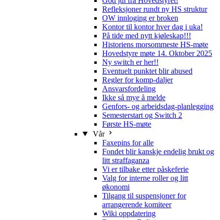
God jul fra Hovedstyret!
Refleksjoner rundt ny HS struktur
OW innloging er broken
Kontor til kontor hver dag i uka!
På tide med nytt kjøleskap!!!
Historiens morsommeste HS-møte
Hovedstyre møte 14. Oktober 2025
Ny switch er her!!
Eventuelt punktet blir abused
Regler for komp-daljer
Ansvarsfordeling
Ikke så mye å melde
Genfors- og arbeidsdag-planlegging
Semesterstart og Switch 2
Første HS-møte
Vår
Faxepins for alle
Fondet blir kanskje endelig brukt og
litt straffaganza
Vi er tilbake etter påskeferie
Valg for interne roller og litt
økonomi
Tilgang til suspensjoner for
arrangerende komiteer
Wiki oppdatering