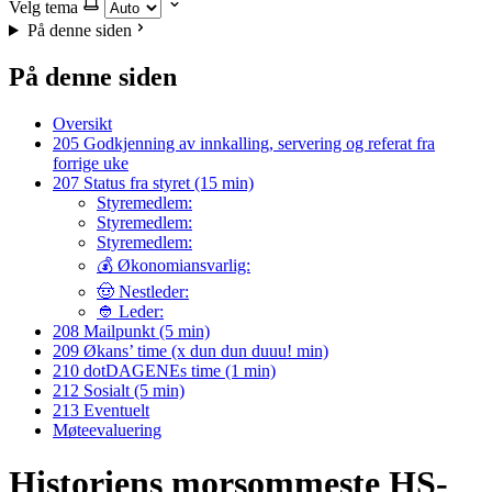
Velg tema
På denne siden
På denne siden
Oversikt
205 Godkjenning av innkalling, servering og referat fra
forrige uke
207 Status fra styret (15 min)
Styremedlem:
Styremedlem:
Styremedlem:
💰 Økonomiansvarlig:
🤠 Nestleder:
👲 Leder:
208 Mailpunkt (5 min)
209 Økans’ time (x dun dun duuu! min)
210 dotDAGENEs time (1 min)
212 Sosialt (5 min)
213 Eventuelt
Møteevaluering
Historiens morsommeste HS-