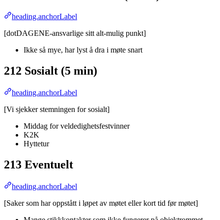
heading.anchorLabel
[dotDAGENE-ansvarlige sitt alt-mulig punkt]
Ikke så mye, har lyst å dra i møte snart
212 Sosialt (5 min)
heading.anchorLabel
[Vi sjekker stemningen for sosialt]
Middag for veldedighetsfestvinner
K2K
Hyttetur
213 Eventuelt
heading.anchorLabel
[Saker som har oppstått i løpet av møtet eller kort tid før møtet]
Mange stikkkontakter som ikke fungerer på objektrommet