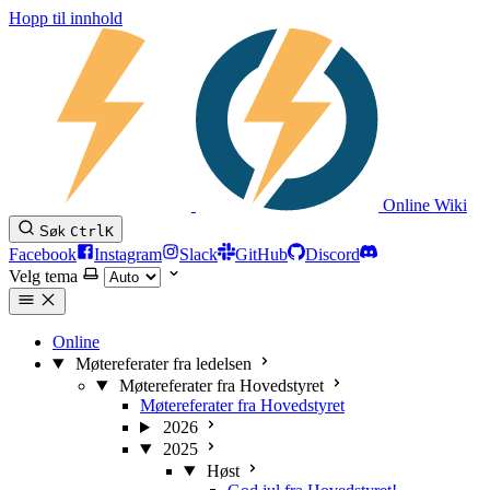
Hopp til innhold
Online Wiki
Søk
Ctrl
K
Facebook
Instagram
Slack
GitHub
Discord
Velg tema
Online
Møtereferater fra ledelsen
Møtereferater fra Hovedstyret
Møtereferater fra Hovedstyret
2026
2025
Høst