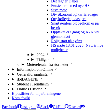
Det regner Daljer
Første møte med nye HS
Siste møte
Div økonomi og karrieredager
Org.kollegiet, toastjern
Snart genfors og bedkom er på
besøk
Opptaket er i gang og K2K vel
gjennomført
Rolig start på nyåret
HS møte 13.01.2025- Nytt år nye
muligheter
2024
Tidligere
Møtereferater fra stormøter
Informasjon om Online
Generalforsamlinger
dotDAGENE
Student i Trondheim
Onlines Historie
E-postlister for linjeforeningene
Komitéwiki
Facebook
Instagram
Slack
GitHub
Discord