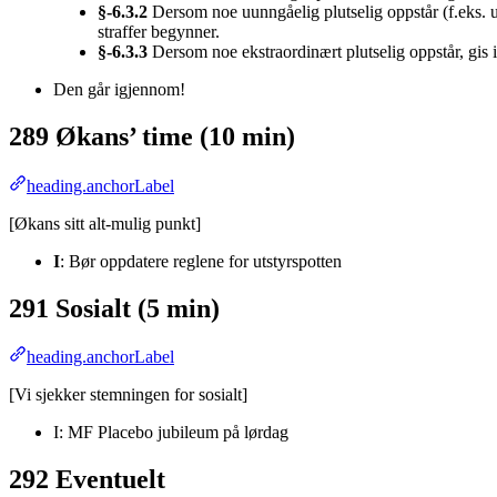
§-6.3.2
Dersom noe uunngåelig plutselig oppstår (f.eks. ufo
straffer begynner.
§-6.3.3
Dersom noe ekstraordinært plutselig oppstår, gis i
Den går igjennom!
289 Økans’ time (10 min)
heading.anchorLabel
[Økans sitt alt-mulig punkt]
I
: Bør oppdatere reglene for utstyrspotten
291 Sosialt (5 min)
heading.anchorLabel
[Vi sjekker stemningen for sosialt]
I: MF Placebo jubileum på lørdag
292 Eventuelt