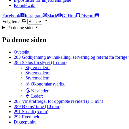
E-postlister for linjeforeningene
Komitéwiki
Facebook
Instagram
Slack
GitHub
Discord
Velg tema
På denne siden
På denne siden
Oversikt
283 Godkjenning av innkalling, servering og referat fra forrige
285 Status fra styret (15 min)
Styremedlem:
Styremedlem:
Styremedlem
💰 Økonomiansvarlig:
🤠 Nestleder:
👲 Leder:
287 Vinstraffregel for oppmøte revidert (1-5 min)
289 Økans’ time (10 min)
291 Sosialt (5 min)
292 Eventuelt
Diggepunkt