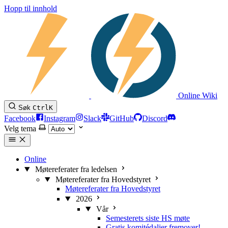
Hopp til innhold
Online Wiki
Søk
Ctrl
K
Facebook
Instagram
Slack
GitHub
Discord
Velg tema
Online
Møtereferater fra ledelsen
Møtereferater fra Hovedstyret
Møtereferater fra Hovedstyret
2026
Vår
Semesterets siste HS møte
Gratis komitédaljer fremover!