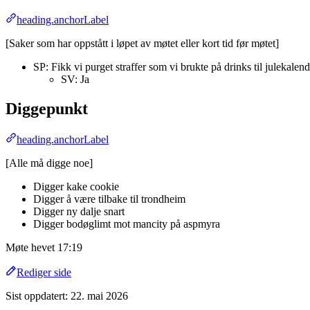
heading.anchorLabel
[Saker som har oppstått i løpet av møtet eller kort tid før møtet]
SP: Fikk vi purget straffer som vi brukte på drinks til julekalen
SV: Ja
Diggepunkt
heading.anchorLabel
[Alle må digge noe]
Digger kake cookie
Digger å være tilbake til trondheim
Digger ny dalje snart
Digger bodøglimt mot mancity på aspmyra
Møte hevet 17:19
Rediger side
Sist oppdatert:
22. mai 2026