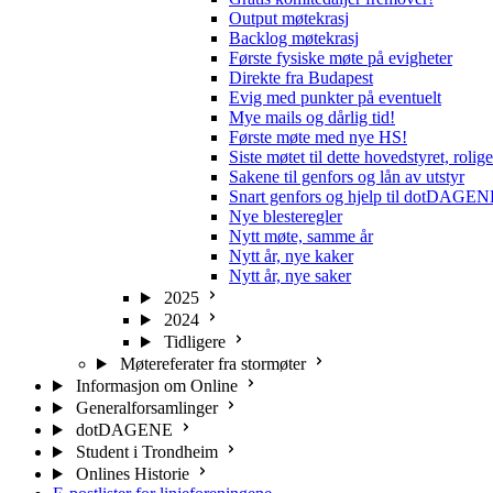
Output møtekrasj
Backlog møtekrasj
Første fysiske møte på evigheter
Direkte fra Budapest
Evig med punkter på eventuelt
Mye mails og dårlig tid!
Første møte med nye HS!
Siste møtet til dette hovedstyret, rolig
Sakene til genfors og lån av utstyr
Snart genfors og hjelp til dotDAGE
Nye blesteregler
Nytt møte, samme år
Nytt år, nye kaker
Nytt år, nye saker
2025
2024
Tidligere
Møtereferater fra stormøter
Informasjon om Online
Generalforsamlinger
dotDAGENE
Student i Trondheim
Onlines Historie