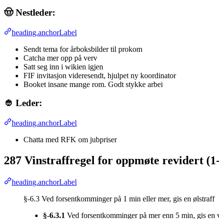
🤠 Nestleder:
heading.anchorLabel
Sendt tema for årboksbilder til prokom
Catcha mer opp på verv
Satt seg inn i wikien igjen
FIF invitasjon videresendt, hjulpet ny koordinator
Booket insane mange rom. Godt stykke arbei
👲 Leder:
heading.anchorLabel
Chatta med RFK om jubpriser
287 Vinstraffregel for oppmøte revidert (1
heading.anchorLabel
§-6.3 Ved forsentkomminger på 1 min eller mer, gis en ølstraff
§-6.3.1
Ved forsentkomminger på mer enn 5 min, gis en v