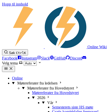
Hopp til innhold
Online Wiki
Søk
Ctrl
K
Facebook
Instagram
Slack
GitHub
Discord
Velg tema
Online
Møtereferater fra ledelsen
Møtereferater fra Hovedstyret
Møtereferater fra Hovedstyret
2026
Vår
Semesterets siste HS møte
Gratis komitédaljer fremover!