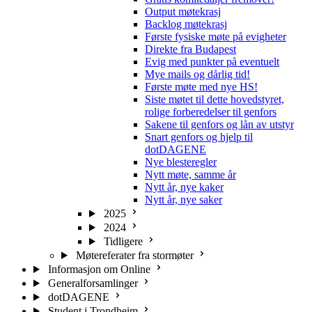
Output møtekrasj
Backlog møtekrasj
Første fysiske møte på evigheter
Direkte fra Budapest
Evig med punkter på eventuelt
Mye mails og dårlig tid!
Første møte med nye HS!
Siste møtet til dette hovedstyret,
rolige forberedelser til genfors
Sakene til genfors og lån av utstyr
Snart genfors og hjelp til
dotDAGENE
Nye blesteregler
Nytt møte, samme år
Nytt år, nye kaker
Nytt år, nye saker
2025
2024
Tidligere
Møtereferater fra stormøter
Informasjon om Online
Generalforsamlinger
dotDAGENE
Student i Trondheim