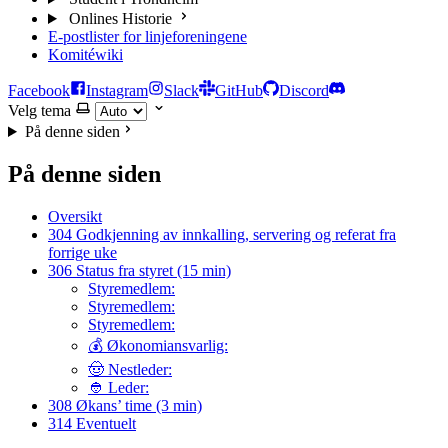
Onlines Historie
E-postlister for linjeforeningene
Komitéwiki
Facebook
Instagram
Slack
GitHub
Discord
Velg tema
På denne siden
På denne siden
Oversikt
304 Godkjenning av innkalling, servering og referat fra
forrige uke
306 Status fra styret (15 min)
Styremedlem:
Styremedlem:
Styremedlem:
💰 Økonomiansvarlig:
🤠 Nestleder:
👲 Leder:
308 Økans’ time (3 min)
314 Eventuelt