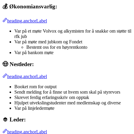
💰 Økonomiansvarlig:
heading.anchorLabel
Var på et møte Volvox og alkymisten for å snakke om støtte til
rfk jub
Var på møte med jubkom og Fondet
Bestemt oss for en høyrentkonto
Var på bankom møte
🤠 Nestleder:
heading.anchorLabel
Booket rom for output
Sendt melding for å finne ut hvem som skal på styrevors
Skrevet ferdig erfaringsskriv om opptak
Hjulpet utvekslingstudenter med medlemskap og diverse
Var på linjeledermøte
👲 Leder:
heading.anchorLabel