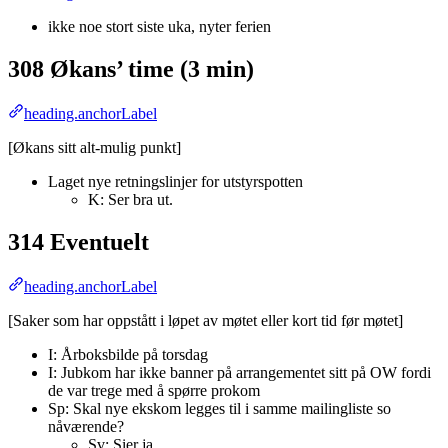
ikke noe stort siste uka, nyter ferien
308 Økans’ time (3 min)
heading.anchorLabel
[Økans sitt alt-mulig punkt]
Laget nye retningslinjer for utstyrspotten
K: Ser bra ut.
314 Eventuelt
heading.anchorLabel
[Saker som har oppstått i løpet av møtet eller kort tid før møtet]
I: Årboksbilde på torsdag
I: Jubkom har ikke banner på arrangementet sitt på OW fordi
de var trege med å spørre prokom
Sp: Skal nye ekskom legges til i samme mailingliste so
nåværende?
Sv: Sier ja.