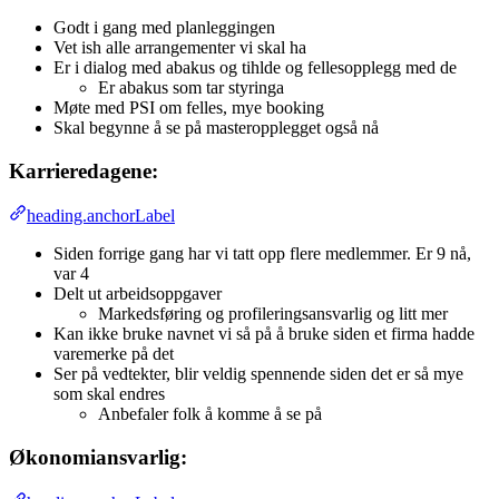
Godt i gang med planleggingen
Vet ish alle arrangementer vi skal ha
Er i dialog med abakus og tihlde og fellesopplegg med de
Er abakus som tar styringa
Møte med PSI om felles, mye booking
Skal begynne å se på masteropplegget også nå
Karrieredagene:
heading.anchorLabel
Siden forrige gang har vi tatt opp flere medlemmer. Er 9 nå,
var 4
Delt ut arbeidsoppgaver
Markedsføring og profileringsansvarlig og litt mer
Kan ikke bruke navnet vi så på å bruke siden et firma hadde
varemerke på det
Ser på vedtekter, blir veldig spennende siden det er så mye
som skal endres
Anbefaler folk å komme å se på
Økonomiansvarlig: