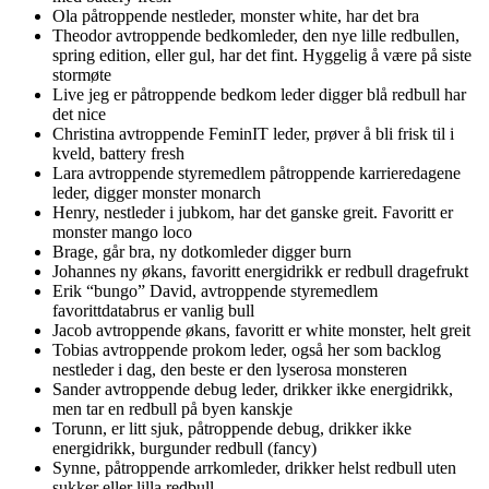
Ola påtroppende nestleder, monster white, har det bra
Theodor avtroppende bedkomleder, den nye lille redbullen,
spring edition, eller gul, har det fint. Hyggelig å være på siste
stormøte
Live jeg er påtroppende bedkom leder digger blå redbull har
det nice
Christina avtroppende FeminIT leder, prøver å bli frisk til i
kveld, battery fresh
Lara avtroppende styremedlem påtroppende karrieredagene
leder, digger monster monarch
Henry, nestleder i jubkom, har det ganske greit. Favoritt er
monster mango loco
Brage, går bra, ny dotkomleder digger burn
Johannes ny økans, favoritt energidrikk er redbull dragefrukt
Erik “bungo” David, avtroppende styremedlem
favorittdatabrus er vanlig bull
Jacob avtroppende økans, favoritt er white monster, helt greit
Tobias avtroppende prokom leder, også her som backlog
nestleder i dag, den beste er den lyserosa monsteren
Sander avtroppende debug leder, drikker ikke energidrikk,
men tar en redbull på byen kanskje
Torunn, er litt sjuk, påtroppende debug, drikker ikke
energidrikk, burgunder redbull (fancy)
Synne, påtroppende arrkomleder, drikker helst redbull uten
sukker eller lilla redbull