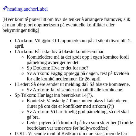
heading.anchorLabel
[Hver komité prater litt om hva de tenker å arrangere framover, slik
at man blir gjort oppmerksom på eventuelle konflikter eller
bekymringer tidlig]
I Arrkom: Vil gjøre OIL oppmerksom på at silent disco blir 5.
april.
I Arrkom: Får ikke lov å blæste komitéseminar
Komitéledere må ta det godt opp i egen komitee fordi
påmelding avhenger av det
Sp Dotkom: Hva er det for noe?
Sv Arrkom: Faglig opplegg på dagen, fest på kvelden
for alle komitémedlemmer. Er 26. april
I Leder: Så dere sender ut melding da? Så blæste komiteene.
Sv Arrkom: Ja, vi sender ut mail til alle komiteene.
Sp Trikom: Har lagt inn beeriokart 14(?),
Kontekst: Vanskelig å finne annen plass i kalenderen
(lurer på om det er konflikter med arrkom (?))
Sv Arrkom: Vi har rimelig god påmelding, så det skal
gå bra.
Leder prøver å få kontroll på hva som skjer her (Trodde
beeriokart var temavors før hollywoodfest)
I OIL: Vi sendte mail til Bedkom om noe krasj, men de har