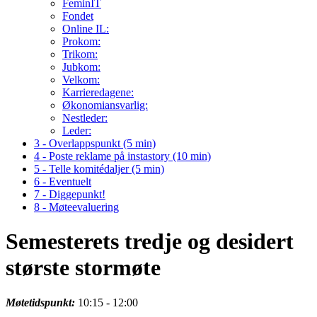
FeminIT
Fondet
Online IL:
Prokom:
Trikom:
Jubkom:
Velkom:
Karrieredagene:
Økonomiansvarlig:
Nestleder:
Leder:
3 - Overlappspunkt (5 min)
4 - Poste reklame på instastory (10 min)
5 - Telle komitédaljer (5 min)
6 - Eventuelt
7 - Diggepunkt!
8 - Møteevaluering
Semesterets tredje og desidert
største stormøte
Møtetidspunkt:
10:15 - 12:00