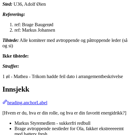
Sted:
U36, Adolf Øien
Referering:
ref: Brage Baugerød
ref: Markus Johansen
Tilstede:
Alle komiteer med avtroppende og påtroppende leder (så
og si)
Ikke tilstede:
Straffer:
1 øl - Mathea - Trikom hadde feil dato i arrangementbeskrivelse
Innsjekk
heading.anchorLabel
[Hvem er du, hva er din rolle, og hva er din favoritt energidrikk?]
Markus Styremedlem - sukkerfri redbull
Brage avtroppende nestleder for Ola, fakker ekstreeeeemt
med battery fresh