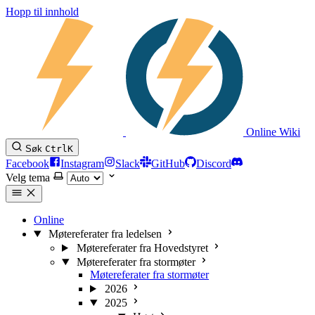
Hopp til innhold
Online Wiki
Søk
Ctrl
K
Facebook
Instagram
Slack
GitHub
Discord
Velg tema
Online
Møtereferater fra ledelsen
Møtereferater fra Hovedstyret
Møtereferater fra stormøter
Møtereferater fra stormøter
2026
2025