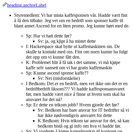
heading.anchorLabel
Styremedlem: Vi har mista kaffesponsen vår. Hadde vært fint
å få den tilbake. Jeg vet om en bedrift som sponser kaffe til
blant annet Ascend for en liten promo. Jeg kunne hørt med de.
Sp: Har vi hatt dette før?
Sv: ja, og kjipt å ha mistet dette
I: Hackerspace skal bytte ut kaffemaskinen sin. De
skulle ta kontakt med oss. Fint om noen kunne ha fulgt
det opp om vi kunne fått den.
K: Problemet blir å få tak i det samme, vi må kjøpe
kaffe selv uansett om vi har gratis kaffemaskin
Sp: Kunne ascend sponse kaffe??
Sv: Nei (misforståelse)
I Bedkom: Det er en bedrift, men vet ikke om det er en
bedriftbedrift liksom??? Vi hadde kaffesponsansvaret
før, men hadde vært nice å finne ut hvem som skal ha
ansvaret for det nå?
Sp: Er dette en trikom jobb? Hvem gjorde det før?
Sv: Bedkom har bare ansvar for IT bedrifter så vi
har ikke nødvendigvis ansvaret for dette
K Bedkom: Hvis trikom tar ansvar for det, så kan
bedkom bistå og gi info om hva vi hadde før.
Sp: Vi vurderte å kjøpe kapselmaskin til kontoret og