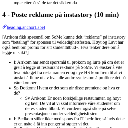
møte etterpå så de tar det sikkert da
4 - Poste reklame på instastory (10 min)
heading.anchorLabel
[Arrkom fikk spørsmål om SoMe kunne delt “reklame” på instastory
som “betaling” for sponsen til veldedighetsfesten. Høyt og Lavt har
også bedt om promo for sitt studenttilbud». Hva tenker dere om å
legge ut slikt?]
I: Arrkom har sendt spørsmål til prokom og lurte på om det er
greit å legge ut restaurant reklame på SoMe, Vi ønsker å vite
hva bidraget fra restauranten er og nye HS kom frem til at vi
ønsket å finne ut av hva alle andre syntes om å profilere det på
våre kontoer.
Sp Dotkom: Hvem er det som gir disse premiene og hva er
de?
Sv Arrkom: Er noen forskjellige restauranter, og høyt
og lavt. De vil at vi skal informere våre studenter om
deres studenttilbud. Vi vurderer også slide på selve
presentasjonen under veldedighetsfesten.
I: Bedkom stiller ikke med spons fra IT bedrifter, så hvis dette
er en måte å få inn penger så støtter vi det.