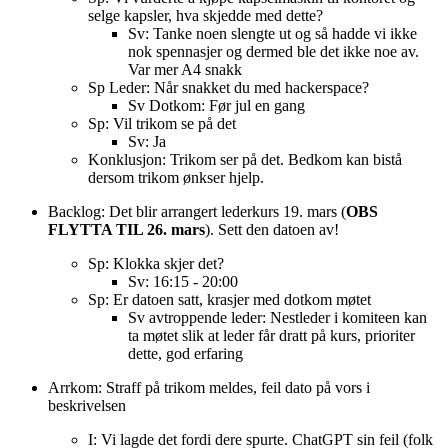
selge kapsler, hva skjedde med dette?
Sv: Tanke noen slengte ut og så hadde vi ikke
nok spennasjer og dermed ble det ikke noe av.
Var mer A4 snakk
Sp Leder: Når snakket du med hackerspace?
Sv Dotkom: Før jul en gang
Sp: Vil trikom se på det
Sv: Ja
Konklusjon: Trikom ser på det. Bedkom kan bistå
dersom trikom ønkser hjelp.
Backlog: Det blir arrangert lederkurs 19. mars (
OBS
FLYTTA TIL 26. mars
). Sett den datoen av!
Sp: Klokka skjer det?
Sv: 16:15 - 20:00
Sp: Er datoen satt, krasjer med dotkom møtet
Sv avtroppende leder: Nestleder i komiteen kan
ta møtet slik at leder får dratt på kurs, prioriter
dette, god erfaring
Arrkom: Straff på trikom meldes, feil dato på vors i
beskrivelsen
I: Vi lagde det fordi dere spurte. ChatGPT sin feil (folk