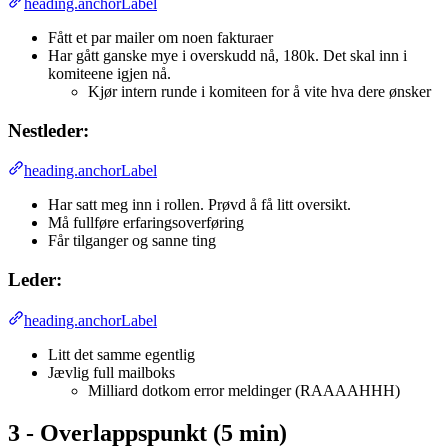
heading.anchorLabel
Fått et par mailer om noen fakturaer
Har gått ganske mye i overskudd nå, 180k. Det skal inn i
komiteene igjen nå.
Kjør intern runde i komiteen for å vite hva dere ønsker
Nestleder:
heading.anchorLabel
Har satt meg inn i rollen. Prøvd å få litt oversikt.
Må fullføre erfaringsoverføring
Får tilganger og sanne ting
Leder:
heading.anchorLabel
Litt det samme egentlig
Jævlig full mailboks
Milliard dotkom error meldinger (RAAAAHHH)
3 - Overlappspunkt (5 min)