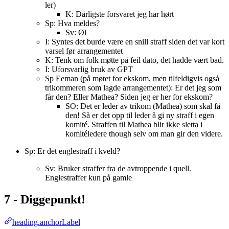
ler)
K: Dårligste forsvaret jeg har hørt
Sp: Hva meldes?
Sv: Øl
I: Syntes det burde være en snill straff siden det var kort
varsel før arrangementet
K: Tenk om folk møtte på feil dato, det hadde vært bad.
I: Uforsvarlig bruk av GPT
Sp Eeman (på møtet for ekskom, men tilfeldigvis også
trikommeren som lagde arrangementet): Er det jeg som
får den? Eller Mathea? Siden jeg er her for ekskom?
SO: Det er leder av trikom (Mathea) som skal få
den! Så er det opp til leder å gi ny straff i egen
komité. Straffen til Mathea blir ikke sletta i
komitéledere though selv om man gir den videre.
Sp: Er det englestraff i kveld?
Sv: Bruker straffer fra de avtroppende i quell.
Englestraffer kun på gamle
7 - Diggepunkt!
heading.anchorLabel