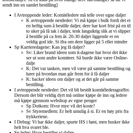
sendt inn en samlet bestilling]
I Avtroppende leder: Komitéledere må telle over egne daljer
K avtroppende nestleder: Vi må kjøpe i bulk fordi det er
en heftig sum å bestille daljer, dere har kort frist på en til
to uker på få tak i daljer, tenk langsiktig slik at vi slipper
å bestille på ca fem år. 20-30 daljer liggende er en
veldig god ide. Si ifra om dere ligger på 5 eller mindre
Sp Karrieredagene: Kan jeg få daljer?
Sv: Liker brand ideen som it-dagene har hvor det ikke
ser ut som andre komiteer. Så burde ikke være Online-
dalje
K: Det var tanken, men vil være på samme bestilling og
lurer på hvordan man går frem for å få daljer
K: backer ideen om daljer og at det går på samme
bestilling.
I avtroppende nestleder: Det vil bli bestilt komitélederagraffer.
Dersom det blir veldig dyrt må online kjøpe de inn og ledere
må kjøpe gjennom webshop av egne penger
Sp Dotkom: Hvor mye vil det koste?
Sv Styremedlem: Er helt umulig å si. Er en høy pris fra
trykkeriene.
I Debug: Vi har ikke daljer, spurte HS i høst, men husker ikke
helt hva svaret ble.
Sp leder: Hvor bestiller vi daljer