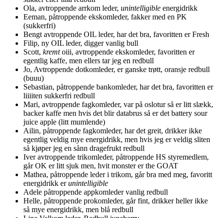
Ola, avtroppende arrkom leder,
unintelligible
energidrikk
Eeman, påtroppende ekskomleder, fakker med en PK
(sukkerfri)
Bengt avtroppende OIL leder, har det bra, favoritten er Fresh
Filip, ny OIL leder, digger vanlig bull
Scott,
kremt
oiii, avtroppende ekskomleder, favoritten er
egentlig kaffe, men ellers tar jeg en redbull
Jo, Avtroppende dotkomleder, er ganske trøtt, oransje redbull
(buuu)
Sebastian, påtroppende bankomleder, har det bra, favoritten er
liiiiten sukkerfri redbull
Mari, avtroppende fagkomleder, var på oslotur så er litt slækk,
backer kaffe men hvis det blir databrus så er det battery sour
juice apple (litt mumlende)
Ailin, påtroppende fagkomleder, har det greit, drikker ikke
egentlig veldig mye energidrikk, men hvis jeg er veldig sliten
så kjøper jeg en sånn dragefrukt redbull
Iver avtroppende trikomleder, påtroppende HS styremedlem,
går OK er litt sjuk men, hvit monster er the GOAT
Mathea, påtroppende leder i trikom, går bra med meg, favoritt
energidrikk er
unintelligible
Adele påtroppende appkomleder vanlig redbull
Helle, påtroppende prokomleder, går fint, drikker heller ikke
så mye energidrikk, men blå redbull