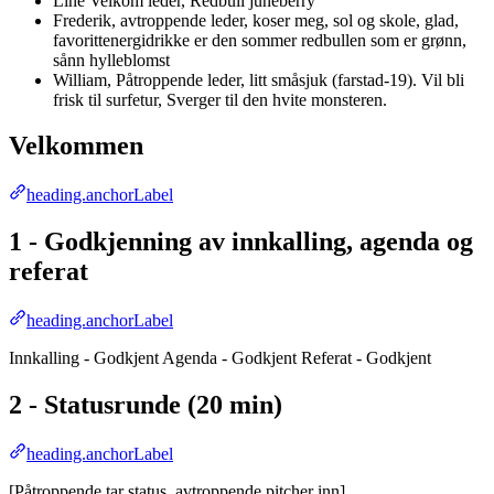
Line Velkom leder, Redbull juneberry
Frederik, avtroppende leder, koser meg, sol og skole, glad,
favorittenergidrikke er den sommer redbullen som er grønn,
sånn hylleblomst
William, Påtroppende leder, litt småsjuk (farstad-19). Vil bli
frisk til surfetur, Sverger til den hvite monsteren.
Velkommen
heading.anchorLabel
1 - Godkjenning av innkalling, agenda og
referat
heading.anchorLabel
Innkalling - Godkjent Agenda - Godkjent Referat - Godkjent
2 - Statusrunde (20 min)
heading.anchorLabel
[Påtroppende tar status, avtroppende pitcher inn]