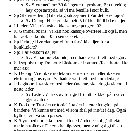
Sv Styremedlem: Vi delegerer til prokom, Er en veldig
høy oppstartspris, så vi må bestille i stor bulk.
Sp Styremedlem: (Til debug situasjonen) Var det bare logo?
Sv Debug: Husker ikke helt. Vi fikk iallfall ikke daljer.
I Leder: Vi har kanskje ikke så mye penger nå?
K Gammel økans: Vi kan nok kanskje overføre litt også, men
har 20k på konto. 10k i semesteret.
Sp Debug: Hvordan går vi frem for å få daljer, for å
konkludere?
Sp: Har ekskom daljer?
Sv: Vi har nodekomite, men hadde vært fett med egne.
Saksopplysning Dotkom: Ekskom er i samme (faen hørte ikke
mer ass)
K Debug: Vi er ikke nodekomite, men vi er heller ikke en
ekstern organisasjon. Så hadde vært fett med komitédalje
I: Fagkom: Hva skjer med lederbåndene, skal de gis videre til
neste leder
Sv Leder: Vi fikk av forrige HS, litt usikker på hva vi
gjør av dere
K Dotkom: Tror det er fordel å ta det litt etter lengden på
båndene. Vi kunne tatt med vi som skal på inn/ut i dag. Også
bytte etter hva som passer.
K Styremedlem: ikke ment at lederbåndene skal gå direkte
mellom roller -> De er ikke tilpasset, men vanlig å gi til sin