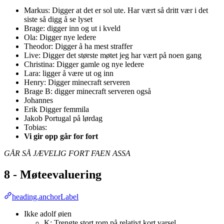
Markus: Digger at det er sol ute. Har vært så dritt vær i det
siste så digg å se lyset
Brage: digger inn og ut i kveld
Ola: Digger nye ledere
Theodor: Digger å ha mest straffer
Live: Digger det største møtet jeg har vært på noen gang
Christina: Digger gamle og nye ledere
Lara: ligger å være ut og inn
Henry: Digger minecraft serveren
Brage B: digger minecraft serveren også
Johannes
Erik Digger femmila
Jakob Portugal på lørdag
Tobias:
Vi gir opp går for fort
GÅR SÅ JÆVELIG FORT FAEN ASSA
8 - Møteevaluering
heading.anchorLabel
Ikke adolf øien
K: Trengte stort rom på relativt kort varsel