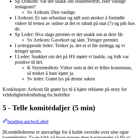
Sp Dotkom: Var det snakk om onlinebedrift, eller vanlige
instagram?
Sv Arrkom: Den vanlige.
I Arrkom: Er san sebastian og røft som ønsker å formidle
videre til resten av online at det er rabatt på mat (?) og pils hos
de.
Sp Leder: Hva slags premier er det snakk om at dere får
Sv Arrkom: Gavekort og sånt. Trenger premier.
I avtroppende leder: Tenker ja, det er et lite innlegg og vi
trenger spons.
I Leder: Snakket om det på HS møtet vi hadde, og folk var
positive til det.
K Styremedlem: Virker som at det er felles konsensus,
så tenker å bare kjøre ja.
Sv leder: Grønt lys på denne saken
Konklusjon: Arrkom får grønt lys til å kjøre reklame på story for
veldedighetsfestbidrag fra bedrifter
5 - Telle komitédaljer (5 min)
heading.anchorLabel
[Komitélederene er ansvarlige for å holde oversikt over sine egne
komitédaljer. Ta en kikk på hvor mange dere har/mangler så får vi