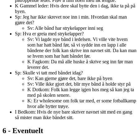
påtroppende leder. Prøv å finn noen med lik lengde.
K Gammel leder: Hvis dere skal bytte den i dag, ikke ta på på
byen.
Sp: Jeg har ikke skrevet noe inn i min. Hvordan skal man
gjøre det?
Sv: Alle bånd har strykelapper inni seg
Sp: Hva er greia med strykelapper?
Sv: Vi lagde nye bånd i ledelsen. Vi ville vite hvem
som har hatt bånd før, så vi sydde inn en lapp i alle
båndene der folk kan skrive inn navnet sitt. Da kan man
se hvem som har hatt båndet før.
K Fagkom: Da må alle huske å skrive seg inn før man
leverer det.
Sp: Skulle vi tatt med båndet idag?
Sv: Kan gjerne gjøre det, bare ikke på byen
Sv: Ville ikke gjort det, blir mye bånd å holde styr på
K Dotkom: Folk kan legge igjen hos meg så kan jeg ta
med på skolen senere.
K: Er wholesome om folk tar med, er some fotballkamp
hvor alle bytter trøye.
I Bedkom: Hvis de nye bare skriver navnet sitt med en gang
så mister man ikke båndet sitt.
6 - Eventuelt