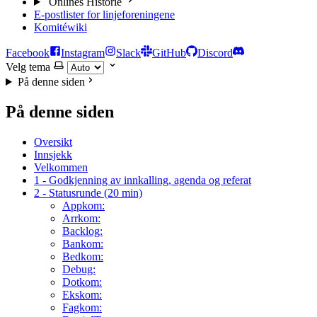
Onlines Historie
E-postlister for linjeforeningene
Komitéwiki
Facebook
Instagram
Slack
GitHub
Discord
Velg tema
På denne siden
På denne siden
Oversikt
Innsjekk
Velkommen
1 - Godkjenning av innkalling, agenda og referat
2 - Statusrunde (20 min)
Appkom:
Arrkom:
Backlog:
Bankom:
Bedkom:
Debug:
Dotkom:
Ekskom:
Fagkom: