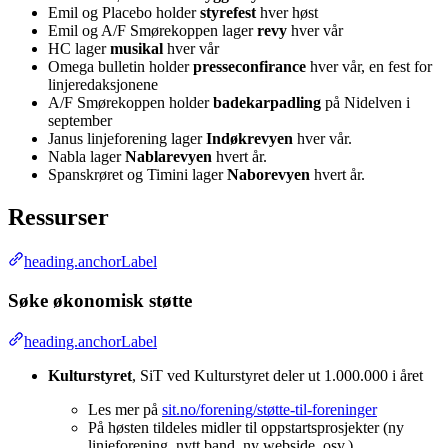
Emil og Placebo holder
styrefest
hver høst
Emil og A/F Smørekoppen lager
revy
hver vår
HC lager
musikal
hver vår
Omega bulletin holder
presseconfirance
hver vår, en fest for
linjeredaksjonene
A/F Smørekoppen holder
badekarpadling
på Nidelven i
september
Janus linjeforening lager
Indøkrevyen
hver vår.
Nabla lager
Nablarevyen
hvert år.
Spanskrøret og Timini lager
Naborevyen
hvert år.
Ressurser
heading.anchorLabel
Søke økonomisk støtte
heading.anchorLabel
Kulturstyret
, SiT ved Kulturstyret deler ut 1.000.000 i året
Les mer på
sit.no/forening/støtte-til-foreninger
På høsten tildeles midler til oppstartsprosjekter (ny
linjeforening, nytt band, ny webside, osv.)