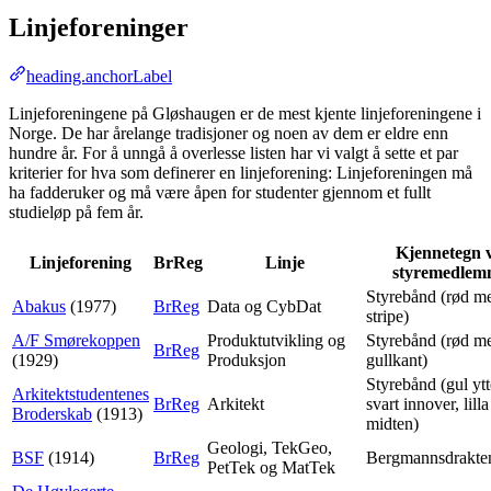
Linjeforeninger
heading.anchorLabel
Linjeforeningene på Gløshaugen er de mest kjente linjeforeningene i
Norge. De har årelange tradisjoner og noen av dem er eldre enn
hundre år. For å unngå å overlesse listen har vi valgt å sette et par
kriterier for hva som definerer en linjeforening: Linjeforeningen må
ha fadderuker og må være åpen for studenter gjennom et fullt
studieløp på fem år.
Kjennetegn 
Linjeforening
BrReg
Linje
styremedlem
Styrebånd (rød me
Abakus
(1977)
BrReg
Data og CybDat
stripe)
A/F Smørekoppen
Produktutvikling og
Styrebånd (rød m
BrReg
(1929)
Produksjon
gullkant)
Styrebånd (gul ytt
Arkitektstudentenes
BrReg
Arkitekt
svart innover, lilla
Broderskab
(1913)
midten)
Geologi, TekGeo,
BSF
(1914)
BrReg
Bergmannsdrakte
PetTek og MatTek