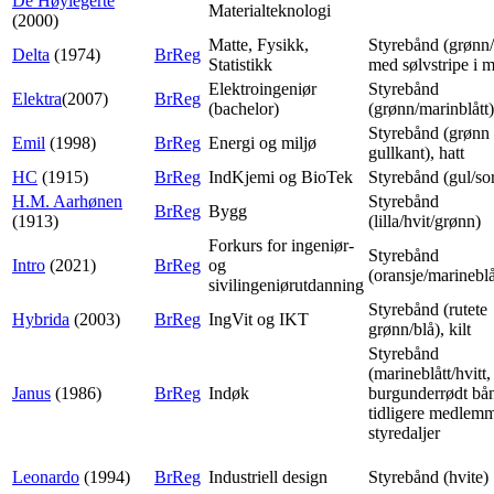
De Høylegerte
Materialteknologi
(2000)
Matte, Fysikk,
Styrebånd (grønn/
Delta
(1974)
BrReg
Statistikk
med sølvstripe i m
Elektroingeniør
Styrebånd
Elektra
(2007)
BrReg
(bachelor)
(grønn/marinblått)
Styrebånd (grønn
Emil
(1998)
BrReg
Energi og miljø
gullkant), hatt
HC
(1915)
BrReg
IndKjemi og BioTek
Styrebånd (gul/sor
H.M. Aarhønen
Styrebånd
BrReg
Bygg
(1913)
(lilla/hvit/grønn)
Forkurs for ingeniør-
Styrebånd
Intro
(2021)
BrReg
og
(oransje/marineblåt
sivilingeniørutdanning
Styrebånd (rutete
Hybrida
(2003)
BrReg
IngVit og IKT
grønn/blå), kilt
Styrebånd
(marineblått/hvitt,
Janus
(1986)
BrReg
Indøk
burgunderrødt bån
tidligere medlemm
styredaljer
Leonardo
(1994)
BrReg
Industriell design
Styrebånd (hvite)