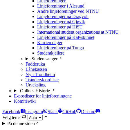
Linjeforeninger
Linjeforeninger i Ålesund
Andre linjeforeninger ved NTNU
Linjeforeninger på Dragvoll
Linjeforeninger på Gjøvik
Linjeforeninger på HiST
International student organizations at NTNU
Linjeforeninger på Kalvskinnet
Karrieredager
Linjeforeninger på Tunga
Studentkjellere
Studentsanger
Fadderuka
Lånekassen
Ny i Trondheim
Trøndersk ordliste
Utveksling
Onlines Historie
E-postlister for linjeforeningene
Komitéwiki
Facebook
Instagram
Slack
GitHub
Discord
Velg tema
På denne siden