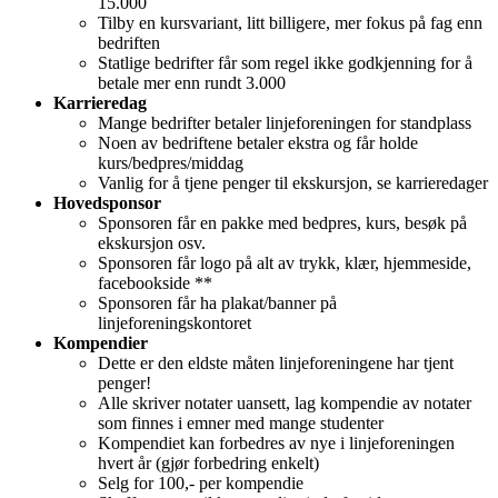
15.000
Tilby en kursvariant, litt billigere, mer fokus på fag enn
bedriften
Statlige bedrifter får som regel ikke godkjenning for å
betale mer enn rundt 3.000
Karrieredag
Mange bedrifter betaler linjeforeningen for standplass
Noen av bedriftene betaler ekstra og får holde
kurs/bedpres/middag
Vanlig for å tjene penger til ekskursjon, se karrieredager
Hovedsponsor
Sponsoren får en pakke med bedpres, kurs, besøk på
ekskursjon osv.
Sponsoren får logo på alt av trykk, klær, hjemmeside,
facebookside **
Sponsoren får ha plakat/banner på
linjeforeningskontoret
Kompendier
Dette er den eldste måten linjeforeningene har tjent
penger!
Alle skriver notater uansett, lag kompendie av notater
som finnes i emner med mange studenter
Kompendiet kan forbedres av nye i linjeforeningen
hvert år (gjør forbedring enkelt)
Selg for 100,- per kompendie