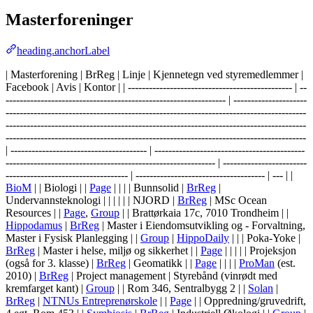
Masterforeninger
heading.anchorLabel
| Masterforening | BrReg | Linje | Kjennetegn ved styremedlemmer |
Facebook | Avis | Kontor | | ----------------------------------------------- | --
--------------------------------------------------------------- | ---------------------
--------------------------------------------------------------------------------------
--------------------------------------------------------------------------------------
--------------------------------------------------------------------------------------
| --------------------------------------- | -------------------------------------------
------------------------------------------------------------ | ------------------------
----------------------------------- | ------------------------------------- | --- | |
BioM
| | Biologi | |
Page
| | | | Bunnsolid |
BrReg
|
Undervannsteknologi | | | | | | NJORD |
BrReg
| MSc Ocean
Resources | |
Page
,
Group
| | Brattørkaia 17c, 7010 Trondheim | |
Hippodamus
|
BrReg
| Master i Eiendomsutvikling og - Forvaltning,
Master i Fysisk Planlegging | |
Group
|
HippoDaily
| | | Poka-Yoke |
BrReg
| Master i helse, miljø og sikkerhet | |
Page
| | | | | Projeksjon
(også for 3. klasse) |
BrReg
| Geomatikk | |
Page
| | | |
ProMan
(est.
2010) |
BrReg
| Project management | Styrebånd (vinrødt med
kremfarget kant) |
Group
| | Rom 346, Sentralbygg 2 | |
Solan
|
BrReg
|
NTNUs Entreprenørskole
| |
Page
| | Oppredning/gruvedrift,