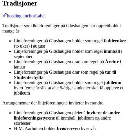
Tradisjoner
heading.anchorLabel
Tradisjoner som linjeforeninger på Gløshaugen har opprettholdt i
mange år
Linjeforeninger på Gløshaugen holder som regel
fadderuker
(to uker) i august
Linjeforeninger på Gløshaugen holder som regel
immball
i
september
Linjeforeninger på Gløshaugen drar som regel på
Åretur
i
januar
Linjeforeninger på Gløshaugen drar som regel på
tur til
Studenterhytta
Linjeforeninger på Gløshaugen holder som regel
jubileum
hvert femte år slik at alle 5-årige studenter skal få oppleve et
jubileum
Arrangementer der linjeforeningene inviterer hverandre
Linjeforeninger på Gløshaugen pleier å
invitere de andre
linjeforeningsstyrene
til immball, jubileum og andre
storfester
H.M. Aarhønen holder
byggrevyen
hver vår