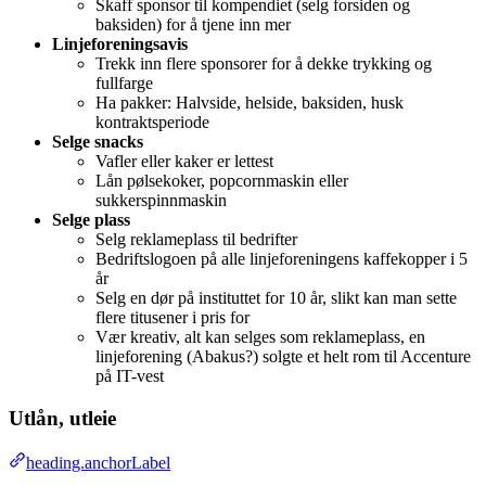
Skaff sponsor til kompendiet (selg forsiden og
baksiden) for å tjene inn mer
Linjeforeningsavis
Trekk inn flere sponsorer for å dekke trykking og
fullfarge
Ha pakker: Halvside, helside, baksiden, husk
kontraktsperiode
Selge snacks
Vafler eller kaker er lettest
Lån pølsekoker, popcornmaskin eller
sukkerspinnmaskin
Selge plass
Selg reklameplass til bedrifter
Bedriftslogoen på alle linjeforeningens kaffekopper i 5
år
Selg en dør på instituttet for 10 år, slikt kan man sette
flere titusener i pris for
Vær kreativ, alt kan selges som reklameplass, en
linjeforening (Abakus?) solgte et helt rom til Accenture
på IT-vest
Utlån, utleie
heading.anchorLabel