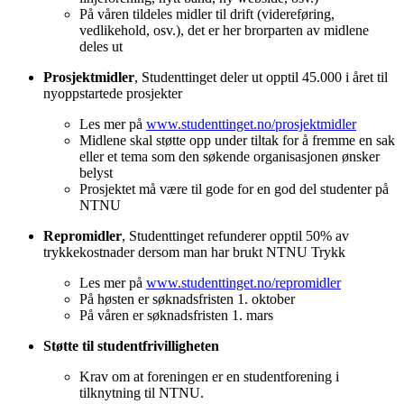
På våren tildeles midler til drift (videreføring,
vedlikehold, osv.), det er her brorparten av midlene
deles ut
Prosjektmidler
, Studenttinget deler ut opptil 45.000 i året til
nyoppstartede prosjekter
Les mer på
www.studenttinget.no/prosjektmidler
Midlene skal støtte opp under tiltak for å fremme en sak
eller et tema som den søkende organisasjonen ønsker
belyst
Prosjektet må være til gode for en god del studenter på
NTNU
Repromidler
, Studenttinget refunderer opptil 50% av
trykkekostnader dersom man har brukt NTNU Trykk
Les mer på
www.studenttinget.no/repromidler
På høsten er søknadsfristen 1. oktober
På våren er søknadsfristen 1. mars
Støtte til studentfrivilligheten
Krav om at foreningen er en studentforening i
tilknytning til NTNU.