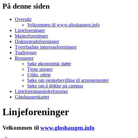
På denne siden
Oversikt
Velkommen til www.gloshaugen.info
Linjeforeninger
Masterforeninger
Doktorgradsforeninger
Tverrfaglige interesseforeninger
Tradisjoner
Ressurser
Søke økonomisk støtte
Tjene penger
Utlån, utleie
Søke om sjenkebevilling til arrangementer
Søke om å drikke på campus
Linjeforeningslederforumet
Gløshaugenkartet
Linjeforeninger
Velkommen til
www.gloshaugen.info