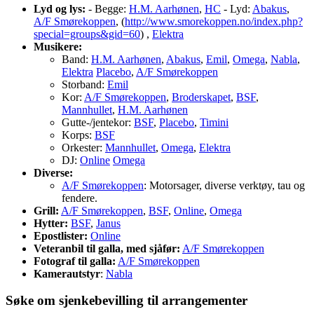
Lyd og lys:
- Begge:
H.M. Aarhønen
,
HC
- Lyd:
Abakus
,
A/F Smørekoppen
, (
http://www.smorekoppen.no/index.php?
special=groups&gid=60
) ,
Elektra
Musikere:
Band:
H.M. Aarhønen
,
Abakus
,
Emil
,
Omega
,
Nabla
,
Elektra
Placebo
,
A/F Smørekoppen
Storband:
Emil
Kor:
A/F Smørekoppen
,
Broderskapet
,
BSF
,
Mannhullet
,
H.M. Aarhønen
Gutte-/jentekor:
BSF
,
Placebo
,
Timini
Korps:
BSF
Orkester:
Mannhullet
,
Omega
,
Elektra
DJ:
Online
Omega
Diverse:
A/F Smørekoppen
: Motorsager, diverse verktøy, tau og
fendere.
Grill:
A/F Smørekoppen
,
BSF
,
Online
,
Omega
Hytter:
BSF
,
Janus
Epostlister:
Online
Veteranbil til galla, med sjåfør:
A/F Smørekoppen
Fotograf til galla:
A/F Smørekoppen
Kamerautstyr
:
Nabla
Søke om sjenkebevilling til arrangementer