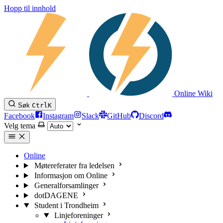
Hopp til innhold
Online Wiki
Søk
Ctrl
K
Facebook
Instagram
Slack
GitHub
Discord
Velg tema
Online
Møtereferater fra ledelsen
Informasjon om Online
Generalforsamlinger
dotDAGENE
Student i Trondheim
Linjeforeninger