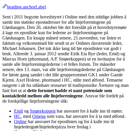
heading.anchorLabel
Sent i 2011 begynte hovedstyret i Online med den nitidige jobben å
samle inn statiske epostadresser for alle linjeforeningene på
Gløshaugen. Den 26. oktober ble det foreslått på et hovedstyremøte
å lage en epostliste kun for lederne av linjeforeningene på
Gløshaugen. En knapp måned senere, 21.november, var listen et
faktum og velkomstmail ble sendt ut av Onlines daværende leder,
Michael Johansen. Det tok ikke lang tid før epostlisten var godt i
bruk. Allerede 3. januar 2012 sendte Eirik Eia Rye (leder, Emil) og
Marcus Horn (phormand, A/F Smørekoppen) ut en invitasjon for å
samle alle linjeforeningslederne i et felles forum. Tre måneder
senere, den 13. mars, var alle linjeforeningslederne på Gløshaugen
for første gang samlet i det lille grupperommet GK1 under Gamle
Kjemi. Axel Holene, phormand i HC, stilte med ølfond. Temaene
rangerte i alt fra utlånbare ressurser til tradisjonsrike Åreturer og man
fant fort ut at
dette forumet hadde et uant potensiale som
kontaktledd mellom alle linjeforeningene
. Ansvar ble fordelt på
de forskjellige linjeforeningene slik:
Emil
og
Smørekoppen
har ansvaret for å kalle inn til møter.
HC
, med
Omega
som vara, har ansvaret for å ta med ølfond.
Online
har ansvaret for epostlisten og for å kalle inn til
linjeledergrøt/linjelederpizza hver fredag i