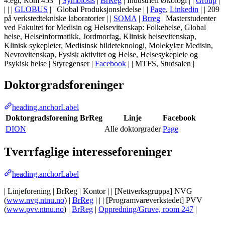
4.egt, Rom 453 | |
Symbiosis
|
BrReg
| Industriell Økologi | |
Group
|
| | |
GLOBUS
| | Global Produksjonsledelse | |
Page
,
Linkedin
| | 209
på verkstedtekniske laboratorier | |
SOMA
|
Brreg
| Masterstudenter
ved Fakultet for Medisin og Helsevitenskap: Folkehelse, Global
helse, Helseinformatikk, Jordmorfag, Klinisk helsevitenskap,
Klinisk sykepleier, Medisinsk bildeteknologi, Molekylær Medisin,
Nevrovitenskap, Fysisk aktivitet og Helse, Helsesykepleie og
Psykisk helse | Styregenser |
Facebook
| | MTFS, Studsalen |
Doktorgradsforeninger
heading.anchorLabel
Doktorgradsforening
BrReg
Linje
Facebook
DION
Alle doktorgrader
Page
Tverrfaglige interesseforeninger
heading.anchorLabel
| Linjeforening | BrReg | Kontor | | [Nettverksgruppa] NVG
(
www.nvg.ntnu.no
) |
BrReg
| | | [Programvareverkstedet] PVV
(
www.pvv.ntnu.no
) |
BrReg
|
Oppredning/Gruve, room 247
|