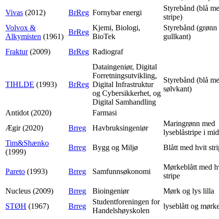
Styrebånd (blå me
Vivas
(2012)
BrReg
Fornybar energi
stripe)
Volvox &
Kjemi, Biologi,
Styrebånd (grønn
BrReg
Alkymisten
(1961)
BioTek
gullkant)
Fraktur
(2009)
BrReg
Radiograf
Dataingeniør, Digital
Forretningsutvikling,
Styrebånd (blå m
TIHLDE
(1993)
BrReg
Digital Infrastruktur
sølvkant)
og Cybersikkerhet, og
Digital Samhandling
Antidot (2020)
Farmasi
Maringrønn med
Ægir (2020)
Brreg
Havbruksingeniør
lyseblåstripe i mi
Tim&Shænko
Brreg
Bygg og Miljø
Blått med hvit str
(1999)
Mørkeblått med h
Pareto
(1993)
Brreg
Samfunnsøkonomi
stripe
Nucleus (2009)
Brreg
Bioingeniør
Mørk og lys lilla
Studentforeningen for
STØH
(1967)
Brreg
lyseblått og mørke
Handelshøyskolen