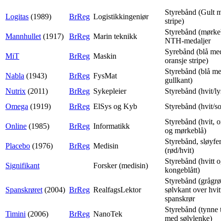
Styrebånd (Gult 
Logitas
(1989)
BrReg
Logistikkingeniør
stripe)
Styrebånd (mørke
Mannhullet
(1917)
BrReg
Marin teknikk
NTH-medaljer
Syrebånd (blå me
MiT
BrReg
Maskin
oransje stripe)
Styrebånd (blå m
Nabla
(1943)
BrReg
FysMat
gullkant)
Nutrix
(2011)
BrReg
Sykepleier
Styrebånd (hvit/ly
Omega
(1919)
BrReg
ElSys og Kyb
Styrebånd (hvit/so
Styrebånd (hvit, o
Online
(1985)
BrReg
Informatikk
og mørkeblå)
Styrebånd, sløyfe
Placebo
(1976)
BrReg
Medisin
(rød/hvit)
Styrebånd (hvitt 
Signifikant
Forsker (medisin)
kongeblått)
Styrebånd (grågr
Spanskrøret
(2004)
BrReg
RealfagsLektor
sølvkant over hvitt
spanskrør
Styrebånd (tynne 
Timini
(2006)
BrReg
NanoTek
med sølvlenke)