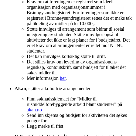
Krav om at foreningen er registrert som ideell
organisasjon med organisasjonsnummer i
Brønnøysundregisteret. For foreninger som ikke er
registrert i Brønnøysundregisteret settes det et maks tak
på tildeling av midler på kr 10.000,-.
Støtte innvilges til arrangement som bidrar til sosial
integrering av studenter. Støtte innvilges også til
aktiviteter det ikke er lagt planer for i budsjettåret. Det
er et krav om at arrangementet er rettet mot NTNU
studenter.
Det kan innvilges kortsiktig støtte til drift.
Det stilles krav om levering av organisasjonens
regnskap, kontoutskrift, samt budsjett for tiltaket det
søkes midler til.
Mer informasjon
her
.
Akan
, støtter alkoholfrie arrangementer
Finn søknadsskjemaet for “Midler til
rusmiddelforebyggende arbeid blant studenter” på
akan.no
Send inn skjema og budsjett for aktiviteten det søkes
penger for
Legg merke til frist