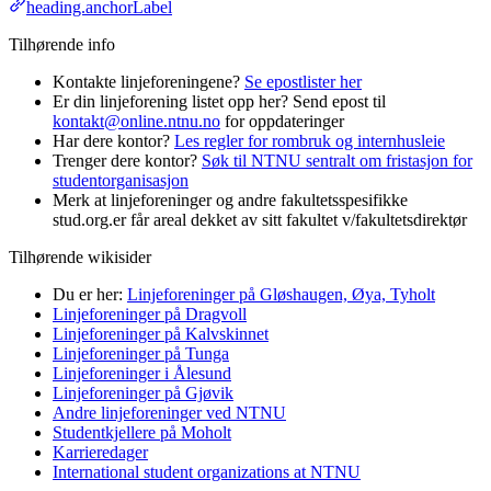
heading.anchorLabel
Tilhørende info
Kontakte linjeforeningene?
Se epostlister her
Er din linjeforening listet opp her? Send epost til
kontakt@online.ntnu.no
for oppdateringer
Har dere kontor?
Les regler for rombruk og internhusleie
Trenger dere kontor?
Søk til NTNU sentralt om fristasjon for
studentorganisasjon
Merk at linjeforeninger og andre fakultetsspesifikke
stud.org.er får areal dekket av sitt fakultet v/fakultetsdirektør
Tilhørende wikisider
Du er her:
Linjeforeninger på Gløshaugen, Øya, Tyholt
Linjeforeninger på Dragvoll
Linjeforeninger på Kalvskinnet
Linjeforeninger på Tunga
Linjeforeninger i Ålesund
Linjeforeninger på Gjøvik
Andre linjeforeninger ved NTNU
Studentkjellere på Moholt
Karrieredager
International student organizations at NTNU