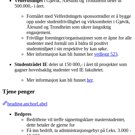
Velferdstinget
i Gjøvik, Ålesund og Trondheim deler ut
500.000,- i året.
Formålet med Velferdstingets sponsormidler er å bygge
opp under studentfrivillighet og virksomheter i Gjøvik,
Ålesund og Trondheim som sikrer langsiktig
engasjement.
Frivillige foreninger/organisasjoner som er åpne for alle
studenter med formål om å bidra til positivt
studentmiljøet i sin respektive by kan søke.
Mer informasjon kan bli funnet her
vedlegg 523
.
Studentrådet IE
deler ut 150 000,- i året til prosjekter som
gagner hovedsaklig studenter ved IE fakultetet.
Mer informasjon kan bli funnet
her
.
Tjene penger
heading.anchorLabel
Bedpres
Bedriftene vil treffe signeringsklare masterstudenter,
dette betaler de gjerne for
Få inn bedrift, ta administrasjonsgebyr på f.eks. 3.000 -