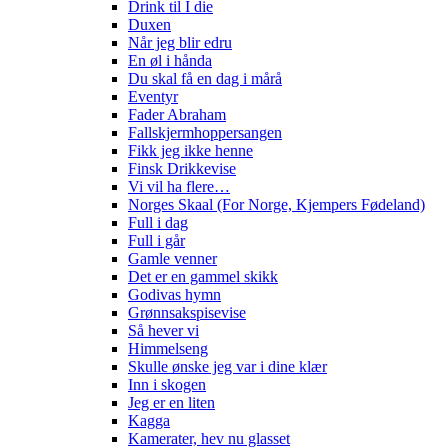
Drink til I die
Duxen
Når jeg blir edru
En øl i hånda
Du skal få en dag i mårå
Eventyr
Fader Abraham
Fallskjermhoppersangen
Fikk jeg ikke henne
Finsk Drikkevise
Vi vil ha flere…
Norges Skaal (For Norge, Kjempers Fødeland)
Full i dag
Full i går
Gamle venner
Det er en gammel skikk
Godivas hymn
Grønnsakspisevise
Så hever vi
Himmelseng
Skulle ønske jeg var i dine klær
Inn i skogen
Jeg er en liten
Kagga
Kamerater, hev nu glasset