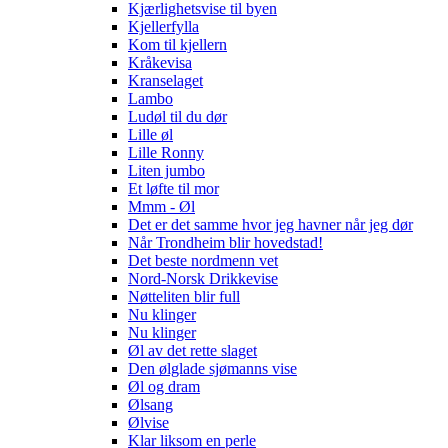
Kjærlighetsvise til byen
Kjellerfylla
Kom til kjellern
Kråkevisa
Kranselaget
Lambo
Ludøl til du dør
Lille øl
Lille Ronny
Liten jumbo
Et løfte til mor
Mmm - Øl
Det er det samme hvor jeg havner når jeg dør
Når Trondheim blir hovedstad!
Det beste nordmenn vet
Nord-Norsk Drikkevise
Nøtteliten blir full
Nu klinger
Nu klinger
Øl av det rette slaget
Den ølglade sjømanns vise
Øl og dram
Ølsang
Ølvise
Klar liksom en perle