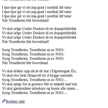
I tjue-tjue gir vi siv.ing-grad i nordisk litt’ratur
I tjue-tjue gir vi siv.ing-grad i nordisk litt’ratur
I tjue-tjue gir vi siv.ing-grad i nordisk litt’ratur
Når Trondheim blir hovedstad!
Vi skal selge Under Dusken til en dopapirfabrikk
Vi skal selge Under Dusken til en dopapirfabrikk
Vi skal selge Under Dusken til en dopapirfabrikk
Når Trondheim blir hovedstad!
Syng Trondheim, Trondheim ut av NSO.
Syng Trondheim, Trondheim ut av NSO.
Syng Trondheim, Trondheim ut av NSO.
Når Trondheim blir hovedstad.
Vi skal drikke opp alt øl de har i Elgsetergate Èn..
Vi skal rive hele Dragvoll for å bygge nanolab.
Syng Trondheim, Trondheim ut av NSO…
Vi skal sørge for at goretex blir et utdødd mat’rial.
Vi skal gjeninnføre tafsekurs og konte alle mann…
Syng Trondheim, Trondheim ut av NSO…
Rediger side