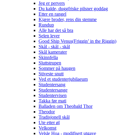
Jeg er pervers
Du kalde, duggfriske pilsner goddag
Etter en rangel
Kjære broder, rens din stemme
Rundup
Alle har det så bra
Selen lever
Good Ship Venus(Friggin’ in the Riggin)
Skål - skål - skål
Skål kamerater
Skinnfella
Sluttstrupen
Sommer på haugen
Stiveste snutt
Ved et studenterjubilaeum
Studentersang
Studentersange
Studentervisen
Takka før mati
Balladen om Theobald Thor
Theodor
Tradisjonell skål
Ute etter øl
Velkomst
Velsle Hoa - modifisert utgave