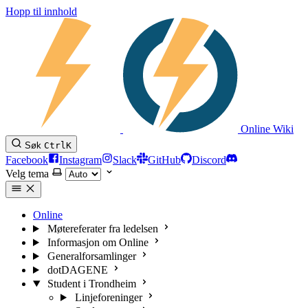
Hopp til innhold
Online Wiki
Søk
Ctrl
K
Facebook
Instagram
Slack
GitHub
Discord
Velg tema
Online
Møtereferater fra ledelsen
Informasjon om Online
Generalforsamlinger
dotDAGENE
Student i Trondheim
Linjeforeninger