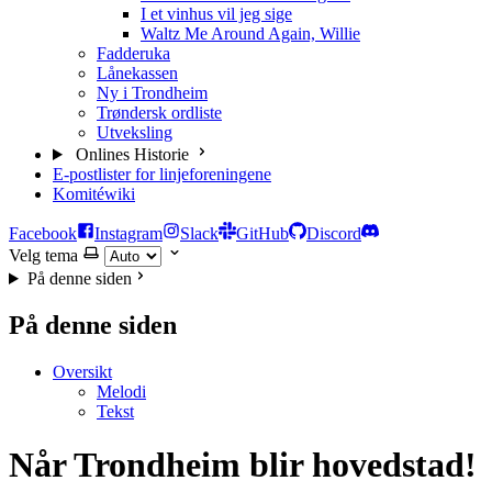
I et vinhus vil jeg sige
Waltz Me Around Again, Willie
Fadderuka
Lånekassen
Ny i Trondheim
Trøndersk ordliste
Utveksling
Onlines Historie
E-postlister for linjeforeningene
Komitéwiki
Facebook
Instagram
Slack
GitHub
Discord
Velg tema
På denne siden
På denne siden
Oversikt
Melodi
Tekst
Når Trondheim blir hovedstad!