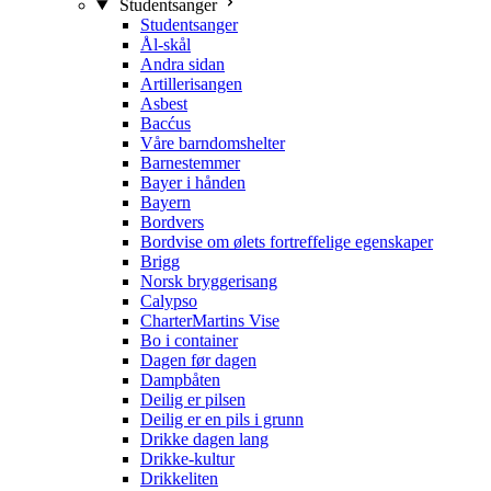
Studentsanger
Studentsanger
Ål-skål
Andra sidan
Artillerisangen
Asbest
Bacćus
Våre barndomshelter
Barnestemmer
Bayer i hånden
Bayern
Bordvers
Bordvise om ølets fortreffelige egenskaper
Brigg
Norsk bryggerisang
Calypso
CharterMartins Vise
Bo i container
Dagen før dagen
Dampbåten
Deilig er pilsen
Deilig er en pils i grunn
Drikke dagen lang
Drikke-kultur
Drikkeliten