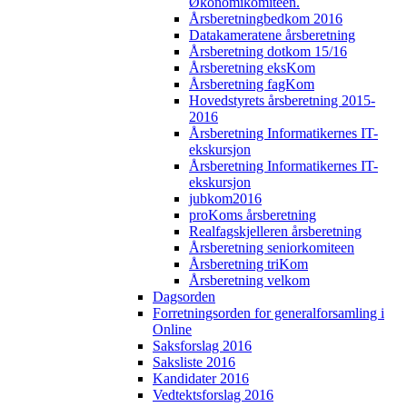
Økonomikomiteen.
Årsberetningbedkom 2016
Datakameratene årsberetning
Årsberetning dotkom 15/16
Årsberetning eksKom
Årsberetning fagKom
Hovedstyrets årsberetning 2015-
2016
Årsberetning Informatikernes IT-
ekskursjon
Årsberetning Informatikernes IT-
ekskursjon
jubkom2016
proKoms årsberetning
Realfagskjelleren årsberetning
Årsberetning seniorkomiteen
Årsberetning triKom
Årsberetning velkom
Dagsorden
Forretningsorden for generalforsamling i
Online
Saksforslag 2016
Saksliste 2016
Kandidater 2016
Vedtektsforslag 2016