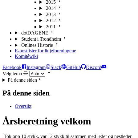
2015
2014
2013
2012
2011
dotDAGENE
Student i Trondheim
Onlines Historie
E-postlister for linjeforeningene
Komitéwiki
Facebook
Instagram
Slack
GitHub
Discord
Velg tema
På denne siden
På denne siden
Oversikt
Årsberetning velkom
­ Tok opp 10 stykk, var 12 stykk til sammen med leder og nest­leder