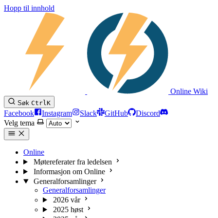
Hopp til innhold
Online Wiki
Søk
Ctrl
K
Facebook
Instagram
Slack
GitHub
Discord
Velg tema
Online
Møtereferater fra ledelsen
Informasjon om Online
Generalforsamlinger
Generalforsamlinger
2026 vår
2025 høst