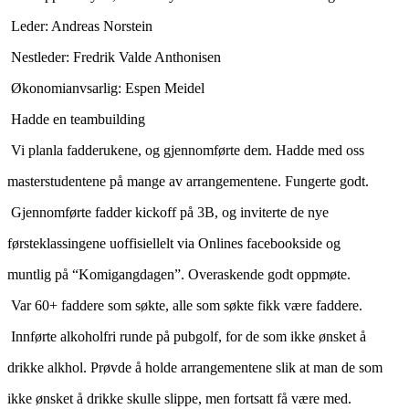
­ Leder: Andreas Norstein
­ Nest­leder: Fredrik Valde Anthonisen
­ Økonomianvsarlig: Espen Meidel
­ Hadde en teambuilding
­ Vi planla fadderukene, og gjennomførte dem. Hadde med oss
masterstudentene på mange av arrangementene. Fungerte godt.
­ Gjennomførte fadder kick­off på 3B, og inviterte de nye
førsteklassingene uoffisiellelt via Onlines facebookside og
muntlig på “Kom­i­gang­dagen”. Overaskende godt oppmøte.
­ Var 60+ faddere som søkte, alle som søkte fikk være faddere.
­ Innførte alkoholfri runde på pubgolf, for de som ikke ønsket å
drikke alkhol. Prøvde å holde arrangementene slik at man de som
ikke ønsket å drikke skulle slippe, men fortsatt få være med.