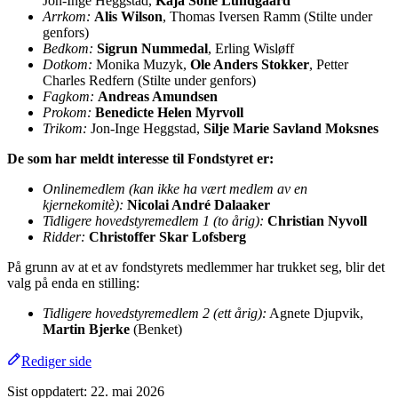
Jon-Inge Heggstad,
Kaja Sofie Lundgaard
Arrkom:
Alis Wilson
, Thomas Iversen Ramm (Stilte under
genfors)
Bedkom:
Sigrun Nummedal
, Erling Wisløff
Dotkom:
Monika Muzyk,
Ole Anders Stokker
, Petter
Charles Redfern (Stilte under genfors)
Fagkom:
Andreas Amundsen
Prokom:
Benedicte Helen Myrvoll
Trikom:
Jon-Inge Heggstad,
Silje Marie Savland Moksnes
De som har meldt interesse til Fondstyret er:
Onlinemedlem (kan ikke ha vært medlem av en
kjernekomitè):
Nicolai André Dalaaker
Tidligere hovedstyremedlem 1 (to årig):
Christian Nyvoll
Ridder:
Christoffer Skar Lofsberg
På grunn av at et av fondstyrets medlemmer har trukket seg, blir det
valg på enda en stilling:
Tidligere hovedstyremedlem 2 (ett årig):
Agnete Djupvik,
Martin Bjerke
(Benket)
Rediger side
Sist oppdatert:
22. mai 2026