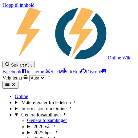
Hopp til innhold
Online Wiki
Søk
Ctrl
K
Facebook
Instagram
Slack
GitHub
Discord
Velg tema
Online
Møtereferater fra ledelsen
Informasjon om Online
Generalforsamlinger
Generalforsamlinger
2026 vår
2025 høst