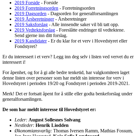
2019 Forside
- Forside
2019 Forretningsorden
- Forretningsorden
2019 Dagsorden
- Dagsorden for generalforsamlingen
2019 Årsberetninger
- Årsberetninger
2019 Saksforslag
- Alle innsendte saker vil bli tatt opp.
2019 Vedtektsforslag
- Foreslåtte endringer til vedtektene.
Send gjerne inn ditt forslag.
2019 Kandidater
- Er du klar for et verv i Hovedstyret eller
Fondstyret?
Er du interessert i et verv? Legg inn deg selv i listen ved vervet du er
interessert i!
For åpenhet, og for å gi alle bedre tenketid, har valgkomiteen laget
denne listen over personer som har meldt sin interesse for verv i
Hovedstyret i perioden 19/20 og Fondstyret i perioden 2019-2021.
Merk! Det er fortsatt åpent for å stille eller godta benkeforslag under
generalforsamlingen.
De som har meldt interesse til Hovedstyret er:
Leder:
August Sollesnes Solvang
Nestleder:
Henrik Liodden
Økonomiansvarlig:
Thomas Iversen Ramm, Mathias Fossum,