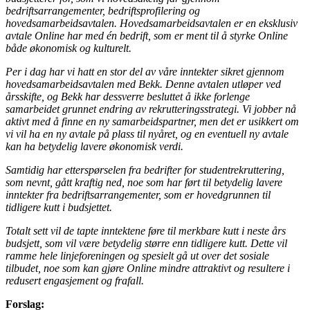
bedriftsarrangementer, bedriftsprofilering og
hovedsamarbeidsavtalen. Hovedsamarbeidsavtalen er en eksklusiv
avtale Online har med én bedrift, som er ment til å styrke Online
både økonomisk og kulturelt.
Per i dag har vi hatt en stor del av våre inntekter sikret gjennom
hovedsamarbeidsavtalen med Bekk. Denne avtalen utløper ved
årsskifte, og Bekk har dessverre besluttet å ikke forlenge
samarbeidet grunnet endring av rekrutteringsstrategi. Vi jobber nå
aktivt med å finne en ny samarbeidspartner, men det er usikkert om
vi vil ha en ny avtale på plass til nyåret, og en eventuell ny avtale
kan ha betydelig lavere økonomisk verdi.
Samtidig har etterspørselen fra bedrifter for studentrekruttering,
som nevnt, gått kraftig ned, noe som har ført til betydelig lavere
inntekter fra bedriftsarrangementer, som er hovedgrunnen til
tidligere kutt i budsjettet.
Totalt sett vil de tapte inntektene føre til merkbare kutt i neste års
budsjett, som vil være betydelig større enn tidligere kutt. Dette vil
ramme hele linjeforeningen og spesielt gå ut over det sosiale
tilbudet, noe som kan gjøre Online mindre attraktivt og resultere i
redusert engasjement og frafall.
Forslag: