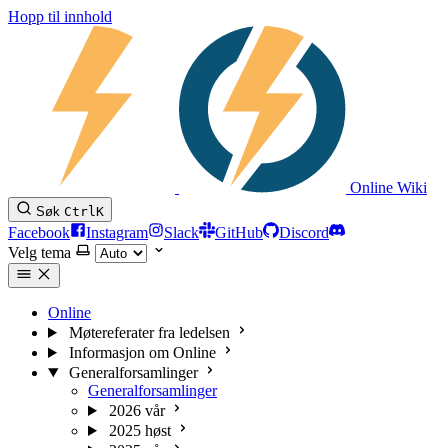
Hopp til innhold
Online Wiki
Søk
Ctrl
K
Facebook
Instagram
Slack
GitHub
Discord
Velg tema
Online
Møtereferater fra ledelsen
Informasjon om Online
Generalforsamlinger
Generalforsamlinger
2026 vår
2025 høst