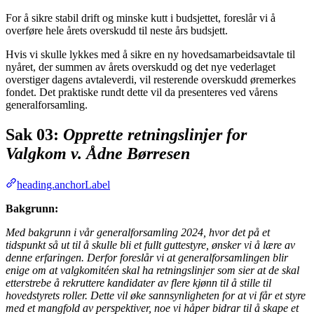
For å sikre stabil drift og minske kutt i budsjettet, foreslår vi å
overføre hele årets overskudd til neste års budsjett.
Hvis vi skulle lykkes med å sikre en ny hovedsamarbeidsavtale til
nyåret, der summen av årets overskudd og det nye vederlaget
overstiger dagens avtaleverdi, vil resterende overskudd øremerkes
fondet. Det praktiske rundt dette vil da presenteres ved vårens
generalforsamling.
Sak 03:
Opprette retningslinjer for
Valgkom v. Ådne Børresen
heading.anchorLabel
Bakgrunn:
Med bakgrunn i vår generalforsamling 2024, hvor det på et
tidspunkt så ut til å skulle bli et fullt guttestyre, ønsker vi å lære av
denne erfaringen. Derfor foreslår vi at generalforsamlingen blir
enige om at valgkomitéen skal ha retningslinjer som sier at de skal
etterstrebe å rekruttere kandidater av flere kjønn til å stille til
hovedstyrets roller. Dette vil øke sannsynligheten for at vi får et styre
med et mangfold av perspektiver, noe vi håper bidrar til å skape et