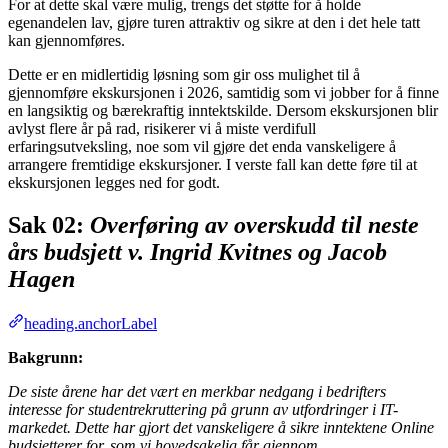
For at dette skal være mulig, trengs det støtte for å holde
egenandelen lav, gjøre turen attraktiv og sikre at den i det hele tatt
kan gjennomføres.
Dette er en midlertidig løsning som gir oss mulighet til å
gjennomføre ekskursjonen i 2026, samtidig som vi jobber for å finne
en langsiktig og bærekraftig inntektskilde. Dersom ekskursjonen blir
avlyst flere år på rad, risikerer vi å miste verdifull
erfaringsutveksling, noe som vil gjøre det enda vanskeligere å
arrangere fremtidige ekskursjoner. I verste fall kan dette føre til at
ekskursjonen legges ned for godt.
Sak 02:
Overføring av overskudd til neste
års budsjett v. Ingrid Kvitnes og Jacob
Hagen
heading.anchorLabel
Bakgrunn:
De siste årene har det vært en merkbar nedgang i bedrifters
interesse for studentrekruttering på grunn av utfordringer i IT-
markedet. Dette har gjort det vanskeligere å sikre inntektene Online
budsjetterer for, som vi hovedsakelig får gjennom