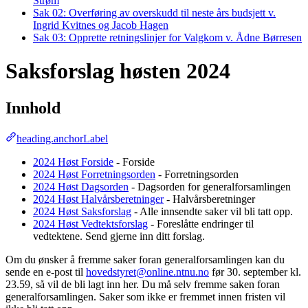
Strøm
Sak 02: Overføring av overskudd til neste års budsjett v.
Ingrid Kvitnes og Jacob Hagen
Sak 03: Opprette retningslinjer for Valgkom v. Ådne Børresen
Saksforslag høsten 2024
Innhold
heading.anchorLabel
2024 Høst Forside
- Forside
2024 Høst Forretningsorden
- Forretningsorden
2024 Høst Dagsorden
- Dagsorden for generalforsamlingen
2024 Høst Halvårsberetninger
- Halvårsberetninger
2024 Høst Saksforslag
- Alle innsendte saker vil bli tatt opp.
2024 Høst Vedtektsforslag
- Foreslåtte endringer til
vedtektene. Send gjerne inn ditt forslag.
Om du ønsker å fremme saker foran generalforsamlingen kan du
sende en e-post til
hovedstyret@online.ntnu.no
før 30. september kl.
23.59, så vil de bli lagt inn her. Du må selv fremme saken foran
generalforsamlingen. Saker som ikke er fremmet innen fristen vil