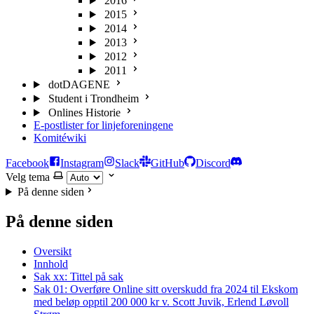
2016
2015
2014
2013
2012
2011
dotDAGENE
Student i Trondheim
Onlines Historie
E-postlister for linjeforeningene
Komitéwiki
Facebook
Instagram
Slack
GitHub
Discord
Velg tema
På denne siden
På denne siden
Oversikt
Innhold
Sak xx: Tittel på sak
Sak 01: Overføre Online sitt overskudd fra 2024 til Ekskom
med beløp opptil 200 000 kr v. Scott Juvik, Erlend Løvoll