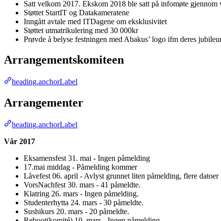
Satt velkom 2017. Ekskom 2018 ble satt på infomøte gjennom 
Støttet StartIT og Datakameratene
Inngått avtale med ITDagene om eksklusivitet
Støttet utmatrikulering med 30 000kr
Prøvde å belyse festningen med Abakus’ logo ifm deres jubileum
Arrangementskomiteen
heading.anchorLabel
Arrangementer
heading.anchorLabel
Vår 2017
Eksamensfest 31. mai - Ingen påmelding
17.mai middag - Påmelding kommer
Låvefest 06. april - Avlyst grunnet liten påmelding, flere datoer 
VorsNachfest 30. mars - 41 påmeldte.
Klatring 26. mars - Ingen påmelding.
Studenterhytta 24. mars - 30 påmeldte.
Sushikurs 20. mars - 20 påmeldte.
Reboot(komité) 10. mars - Ingen påmelding.