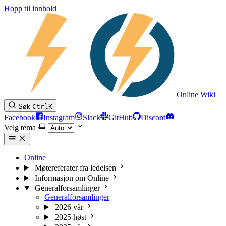
Hopp til innhold
Online Wiki
Søk
Ctrl
K
Facebook
Instagram
Slack
GitHub
Discord
Velg tema
Online
Møtereferater fra ledelsen
Informasjon om Online
Generalforsamlinger
Generalforsamlinger
2026 vår
2025 høst