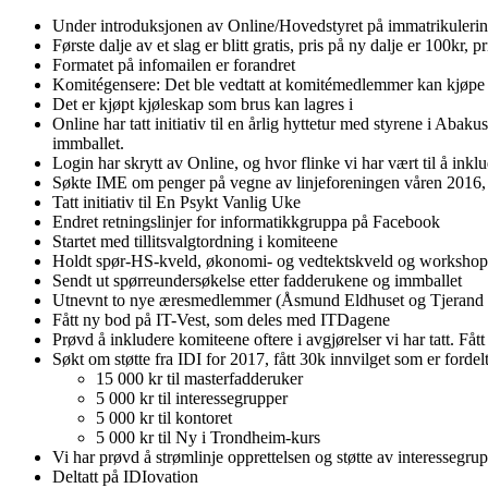
Under introduksjonen av Online/Hovedstyret på immatrikulerin
Første dalje av et slag er blitt gratis, pris på ny dalje er 100kr, p
Formatet på infomailen er forandret
Komitégensere: Det ble vedtatt at komitémedlemmer kan kjøpe
Det er kjøpt kjøleskap som brus kan lagres i
Online har tatt initiativ til en årlig hyttetur med styrene i Abak
immballet.
Login har skrytt av Online, og hvor flinke vi har vært til å ink
Søkte IME om penger på vegne av linjeforeningen våren 2016, fi
Tatt initiativ til En Psykt Vanlig Uke
Endret retningslinjer for informatikkgruppa på Facebook
Startet med tillitsvalgtordning i komiteene
Holdt spør-HS-kveld, økonomi- og vedtektskveld og workshop 
Sendt ut spørreundersøkelse etter fadderukene og immballet
Utnevnt to nye æresmedlemmer (Åsmund Eldhuset og Tjerand 
Fått ny bod på IT-Vest, som deles med ITDagene
Prøvd å inkludere komiteene oftere i avgjørelser vi har tatt. Fått
Søkt om støtte fra IDI for 2017, fått 30k innvilget som er fordelt
15 000 kr til masterfadderuker
5 000 kr til interessegrupper
5 000 kr til kontoret
5 000 kr til Ny i Trondheim-kurs
Vi har prøvd å strømlinje opprettelsen og støtte av interessegru
Deltatt på IDIovation