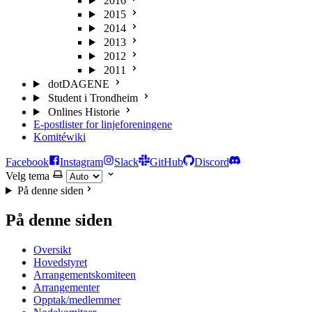
2016
2015
2014
2013
2012
2011
dotDAGENE
Student i Trondheim
Onlines Historie
E-postlister for linjeforeningene
Komitéwiki
Facebook
Instagram
Slack
GitHub
Discord
Velg tema
På denne siden
På denne siden
Oversikt
Hovedstyret
Arrangementskomiteen
Arrangementer
Opptak/medlemmer