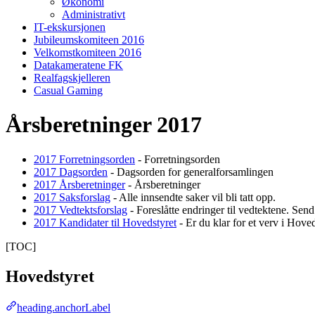
Økonomi
Administrativt
IT-ekskursjonen
Jubileumskomiteen 2016
Velkomstkomiteen 2016
Datakameratene FK
Realfagskjelleren
Casual Gaming
Årsberetninger 2017
2017 Forretningsorden
- Forretningsorden
2017 Dagsorden
- Dagsorden for generalforsamlingen
2017 Årsberetninger
- Årsberetninger
2017 Saksforslag
- Alle innsendte saker vil bli tatt opp.
2017 Vedtektsforslag
- Foreslåtte endringer til vedtektene. Send 
2017 Kandidater til Hovedstyret
- Er du klar for et verv i Hove
[TOC]
Hovedstyret
heading.anchorLabel