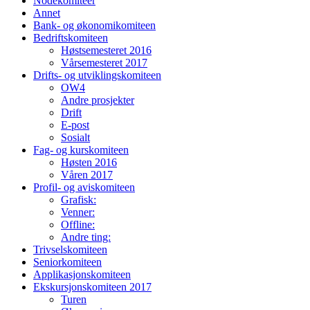
Nodekomiteer
Annet
Bank- og økonomikomiteen
Bedriftskomiteen
Høstsemesteret 2016
Vårsemesteret 2017
Drifts- og utviklingskomiteen
OW4
Andre prosjekter
Drift
E-post
Sosialt
Fag- og kurskomiteen
Høsten 2016
Våren 2017
Profil- og aviskomiteen
Grafisk:
Venner:
Offline:
Andre ting:
Trivselskomiteen
Seniorkomiteen
Applikasjonskomiteen
Ekskursjonskomiteen 2017
Turen