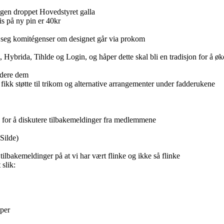
gen droppet Hovedstyret galla
ris på ny pin er 40kr
 seg komitégenser om designet går via prokom
us, Hybrida, Tihlde og Login, og håper dette skal bli en tradisjon for å ø
ludere dem
kk støtte til trikom og alternative arrangementer under fadderukene
for å diskutere tilbakemeldinger fra medlemmene
Silde)
 tilbakemeldinger på at vi har vært flinke og ikke så flinke
 slik:
pper