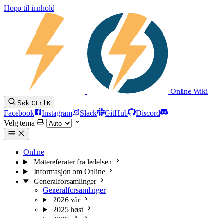
Hopp til innhold
Online Wiki
Søk
Ctrl
K
Facebook
Instagram
Slack
GitHub
Discord
Velg tema
Online
Møtereferater fra ledelsen
Informasjon om Online
Generalforsamlinger
Generalforsamlinger
2026 vår
2025 høst