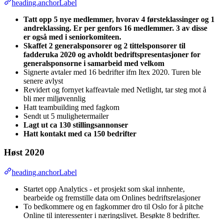
heading.anchorLabel
Tatt opp 5 nye medlemmer, hvorav 4 førsteklassinger og 1
andreklassing. Er per genfors 16 medlemmer. 3 av disse
er også med i seniorkomiteen.
Skaffet 2 generalsponsorer og 2 tittelsponsorer til
fadderuka 2020 og avholdt bedriftspresentasjoner for
generalsponsorne i samarbeid med velkom
Signerte avtaler med 16 bedrifter ifm Itex 2020. Turen ble
senere avlyst
Revidert og fornyet kaffeavtale med Netlight, tar steg mot å
bli mer miljøvennlig
Hatt teambuilding med fagkom
Sendt ut 5 mulighetermailer
Lagt ut ca 130 stillingsannonser
Hatt kontakt med ca 150 bedrifter
Høst 2020
heading.anchorLabel
Startet opp Analytics - et prosjekt som skal innhente,
bearbeide og fremstille data om Onlines bedriftsrelasjoner
To bedkommere og en fagkommer dro til Oslo for å pitche
Online til interessenter i næringslivet. Besøkte 8 bedrifter.