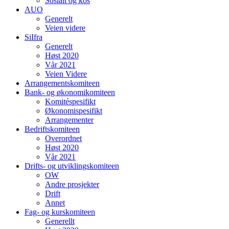
Sosialt og kos
AUO
Generelt
Veien videre
SiIfra
Generelt
Høst 2020
Vår 2021
Veien Videre
Arrangementskomiteen
Bank- og økonomikomiteen
Komitéspesifikt
Økonomispesifikt
Arrangementer
Bedriftskomiteen
Overordnet
Høst 2020
Vår 2021
Drifts- og utviklingskomiteen
OW
Andre prosjekter
Drift
Annet
Fag- og kurskomiteen
Generellt