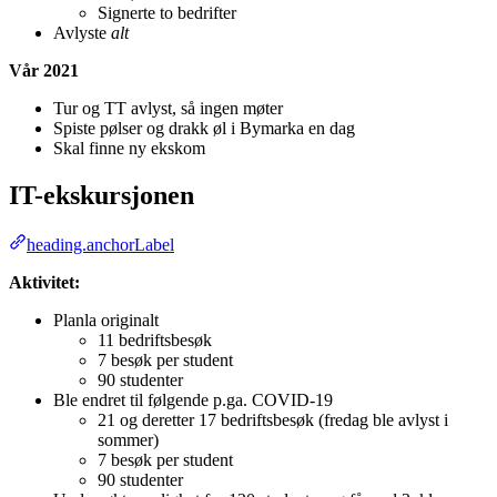
Signerte to bedrifter
Avlyste
alt
Vår 2021
Tur og TT avlyst, så ingen møter
Spiste pølser og drakk øl i Bymarka en dag
Skal finne ny ekskom
IT-ekskursjonen
heading.anchorLabel
Aktivitet:
Planla originalt
11 bedriftsbesøk
7 besøk per student
90 studenter
Ble endret til følgende p.ga. COVID-19
21 og deretter 17 bedriftsbesøk (fredag ble avlyst i
sommer)
7 besøk per student
90 studenter