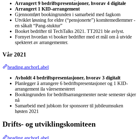
Arrangert 9 bedriftspresentasjoner, hvorav 4 digitale
Arrangert 1 KID-arrangement
Gjennomført bookingrunden i samarbeid med fagkom
Utviklet løsning for eldre (“pensjonerte”) komitemedlemmer -
en såkalt “Pang-stuktur”
Booket bedrifter til TechTalks 2021. TT2021 ble avlyst.
Fornyet hvordan vi booker bedrifter med et mål om å utvide
spekteret av arrangementer.
Vår 2021
heading.anchorLabel
Avholdt 4 bedriftspresentasjoner, hvorav 3 digitalt
Planlegger å arrangere 6 bedriftspresentasjoner og 1 KID-
arrangement ila våresemesteret
Bookingrunden for bedriftsarrangementer neste semester skjer
nå
Samarbeid med jubkom for sponsorer til jubileumsuken
høsten 2021
Drifts- og utviklingskomiteen
heading.anchorLabel