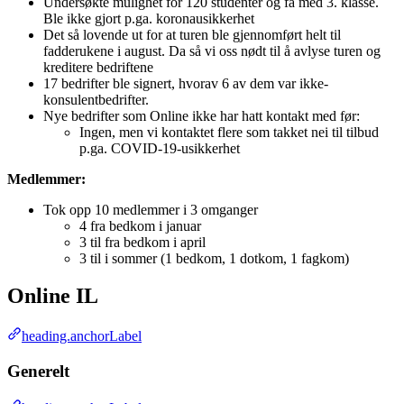
Undersøkte mulighet for 120 studenter og få med 3. klasse.
Ble ikke gjort p.ga. koronausikkerhet
Det så lovende ut for at turen ble gjennomført helt til
fadderukene i august. Da så vi oss nødt til å avlyse turen og
kreditere bedriftene
17 bedrifter ble signert, hvorav 6 av dem var ikke-
konsulentbedrifter.
Nye bedrifter som Online ikke har hatt kontakt med før:
Ingen, men vi kontaktet flere som takket nei til tilbud
p.ga. COVID-19-usikkerhet
Medlemmer:
Tok opp 10 medlemmer i 3 omganger
4 fra bedkom i januar
3 til fra bedkom i april
3 til i sommer (1 bedkom, 1 dotkom, 1 fagkom)
Online IL
heading.anchorLabel
Generelt