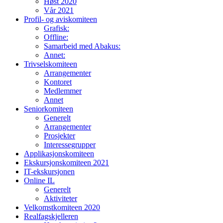
Høst 2020
Vår 2021
Profil- og aviskomiteen
Grafisk:
Offline:
Samarbeid med Abakus:
Annet:
Trivselskomiteen
Arrangementer
Kontoret
Medlemmer
Annet
Seniorkomiteen
Generelt
Arrangementer
Prosjekter
Interessegrupper
Applikasjonskomiteen
Ekskursjonskomiteen 2021
IT-ekskursjonen
Online IL
Generelt
Aktiviteter
Velkomstkomiteen 2020
Realfagskjelleren