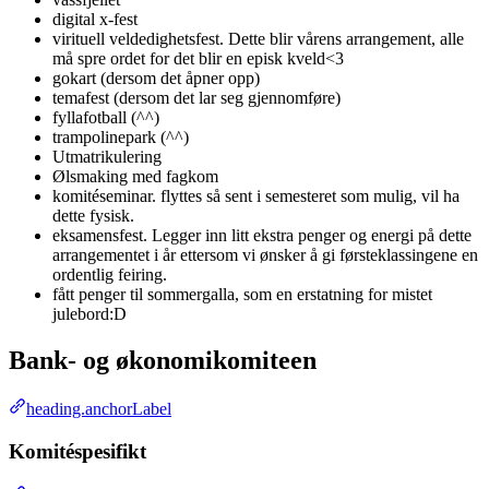
digital x-fest
virituell veldedighetsfest. Dette blir vårens arrangement, alle
må spre ordet for det blir en episk kveld<3
gokart (dersom det åpner opp)
temafest (dersom det lar seg gjennomføre)
fyllafotball (^^)
trampolinepark (^^)
Utmatrikulering
Ølsmaking med fagkom
komitéseminar. flyttes så sent i semesteret som mulig, vil ha
dette fysisk.
eksamensfest. Legger inn litt ekstra penger og energi på dette
arrangementet i år ettersom vi ønsker å gi førsteklassingene en
ordentlig feiring.
fått penger til sommergalla, som en erstatning for mistet
julebord:D
Bank- og økonomikomiteen
heading.anchorLabel
Komitéspesifikt