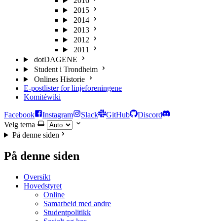
2016
2015
2014
2013
2012
2011
dotDAGENE
Student i Trondheim
Onlines Historie
E-postlister for linjeforeningene
Komitéwiki
Facebook
Instagram
Slack
GitHub
Discord
Velg tema
På denne siden
På denne siden
Oversikt
Hovedstyret
Online
Samarbeid med andre
Studentpolitikk