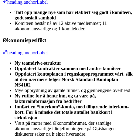
heading.anchorLabel
Tatt opp mange nye som har etablert seg godt i komiteen,
godt sosialt samhold
Komiteen består nå av 12 aktive medlemmer; 11
økonomiansvarlige og 1 komitéleder.
Økonomispesifikt
heading.anchorLabel
Ny teamdrive-struktur
Oppdatert kontrakter sammen med andre komiteer
Oppdatert kontoplanen i regnskapsprogrammet vårt, slik
at den nærmere følger Norsk Standard Kontoplan
NS4102
Mye opprydning av gamle rutiner, og gjenhengene overhead
Ny rutine for å hente inn, og ta vare på,
fakturainformasjon fra bedrifter
Innført en “interkom”-konto, med tilhørende interkom-
kort. For å minske det totale antallet bankkort i
sirkulasjon
Vært på møter med Økonomiforumet, der samtlige
økonomiansvarlige i linjeforeningene på Gløshaugen
diskuterer saker og hjelper hverandre.