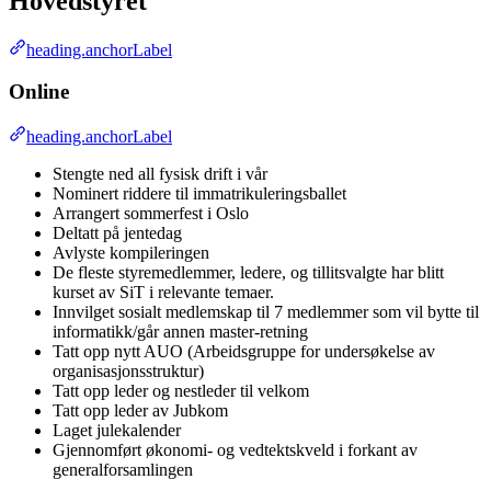
Hovedstyret
heading.anchorLabel
Online
heading.anchorLabel
Stengte ned all fysisk drift i vår
Nominert riddere til immatrikuleringsballet
Arrangert sommerfest i Oslo
Deltatt på jentedag
Avlyste kompileringen
De fleste styremedlemmer, ledere, og tillitsvalgte har blitt
kurset av SiT i relevante temaer.
Innvilget sosialt medlemskap til 7 medlemmer som vil bytte til
informatikk/går annen master-retning
Tatt opp nytt AUO (Arbeidsgruppe for undersøkelse av
organisasjonsstruktur)
Tatt opp leder og nestleder til velkom
Tatt opp leder av Jubkom
Laget julekalender
Gjennomført økonomi- og vedtektskveld i forkant av
generalforsamlingen