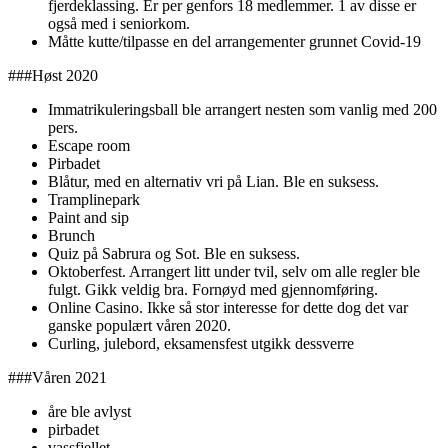
fjerdeklassing. Er per genfors 18 medlemmer. 1 av disse er
også med i seniorkom.
Måtte kutte/tilpasse en del arrangementer grunnet Covid-19
###Høst 2020
Immatrikuleringsball ble arrangert nesten som vanlig med 200
pers.
Escape room
Pirbadet
Blåtur, med en alternativ vri på Lian. Ble en suksess.
Tramplinepark
Paint and sip
Brunch
Quiz på Sabrura og Sot. Ble en suksess.
Oktoberfest. Arrangert litt under tvil, selv om alle regler ble
fulgt. Gikk veldig bra. Fornøyd med gjennomføring.
Online Casino. Ikke så stor interesse for dette dog det var
ganske populært våren 2020.
Curling, julebord, eksamensfest utgikk dessverre
###Våren 2021
åre ble avlyst
pirbadet
vassfjellet