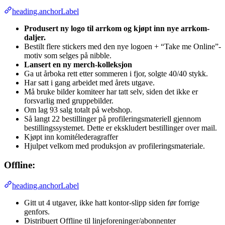
heading.anchorLabel
Produsert ny logo til arrkom og kjøpt inn nye arrkom-
daljer.
Bestilt flere stickers med den nye logoen + “Take me Online”-
motiv som selges på nibble.
Lansert en ny merch-kolleksjon
Ga ut årboka rett etter sommeren i fjor, solgte 40/40 stykk.
Har satt i gang arbeidet med årets utgave.
Må bruke bilder komiteer har tatt selv, siden det ikke er
forsvarlig med gruppebilder.
Om lag 93 salg totalt på webshop.
Så langt 22 bestillinger på profileringsmateriell gjennom
bestillingssystemet. Dette er ekskludert bestillinger over mail.
Kjøpt inn komitélederagraffer
Hjulpet velkom med produksjon av profileringsmateriale.
Offline:
heading.anchorLabel
Gitt ut 4 utgaver, ikke hatt kontor-slipp siden før forrige
genfors.
Distribuert Offline til linjeforeninger/abonnenter