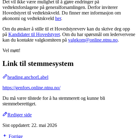
Det vil ikke være mulighet til å gjøre endringer på
vedtektsforslagene på generalforsamlingen. Derfor inviterer
Hovedstyret til vedtektskveld. Du finner mer informasjon om
økonomi og vedtektskveld
her
.
Om du ønsker å stille til et Hovedstyreverv kan du skrive deg opp
på
Kandidater til Hovedstyret
. Om du har spørsmål om ledervervene
kan du kontakte valgkomiteen på
valgkom@online.ntnu.no
.
Vel møtt!
Link til stemmesystem
heading.anchorLabel
https://genfors.online.ntnu.no/
Du må være tilstede for å ha stemmerett og kunne bli
stemmeberettiget.
Rediger side
Sist oppdatert:
22. mai 2026
Forrige