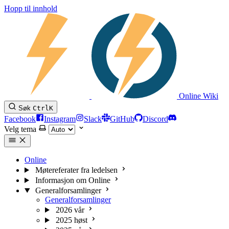
Hopp til innhold
Online Wiki
Søk
Ctrl
K
Facebook
Instagram
Slack
GitHub
Discord
Velg tema
Online
Møtereferater fra ledelsen
Informasjon om Online
Generalforsamlinger
Generalforsamlinger
2026 vår
2025 høst