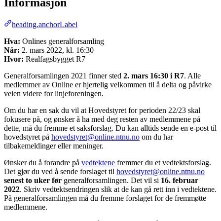
Informasjon
heading.anchorLabel
Hva:
Onlines generalforsamling
Når:
2. mars 2022, kl. 16:30
Hvor:
Realfagsbygget R7
Generalforsamlingen 2021 finner sted
2. mars 16:30 i R7
. Alle
medlemmer av Online er hjertelig velkommen til å delta og påvirke
veien videre for linjeforeningen.
Om du har en sak du vil at Hovedstyret for perioden 22/23 skal
fokusere på, og ønsker å ha med deg resten av medlemmene på
dette, må du fremme et saksforslag. Du kan alltids sende en e-post til
hovedstyret på
hovedstyret@online.ntnu.no
om du har
tilbakemeldinger eller meninger.
Ønsker du å forandre på
vedtektene
fremmer du et vedtektsforslag.
Det gjør du ved å sende forslaget til
hovedstyret@online.ntnu.no
senest to uker før
generalforsamlingen. Det vil si
16. februar
2022
. Skriv vedtektsendringen slik at de kan gå rett inn i vedtektene.
På generalforsamlingen må du fremme forslaget for de fremmøtte
medlemmene.