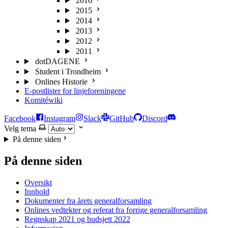
2016
2015
2014
2013
2012
2011
dotDAGENE
Student i Trondheim
Onlines Historie
E-postlister for linjeforeningene
Komitéwiki
Facebook
Instagram
Slack
GitHub
Discord
Velg tema
På denne siden
På denne siden
Oversikt
Innhold
Dokumenter fra årets generalforsamling
Onlines vedtekter og referat fra forrige generalforsamling
Regnskap 2021 og budsjett 2022