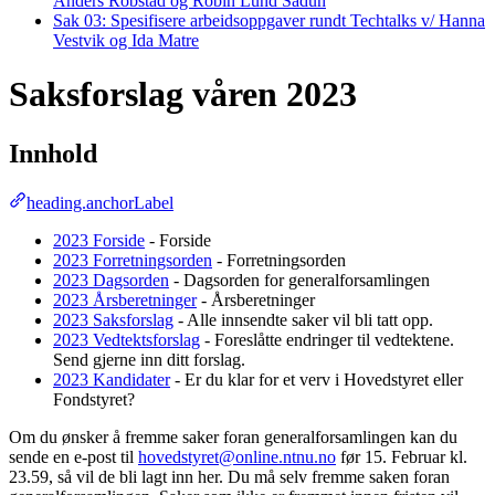
Anders Robstad og Robin Lund Sadun
Sak 03: Spesifisere arbeidsoppgaver rundt Techtalks v/ Hanna
Vestvik og Ida Matre
Saksforslag våren 2023
Innhold
heading.anchorLabel
2023 Forside
- Forside
2023 Forretningsorden
- Forretningsorden
2023 Dagsorden
- Dagsorden for generalforsamlingen
2023 Årsberetninger
- Årsberetninger
2023 Saksforslag
- Alle innsendte saker vil bli tatt opp.
2023 Vedtektsforslag
- Foreslåtte endringer til vedtektene.
Send gjerne inn ditt forslag.
2023 Kandidater
- Er du klar for et verv i Hovedstyret eller
Fondstyret?
Om du ønsker å fremme saker foran generalforsamlingen kan du
sende en e-post til
hovedstyret@online.ntnu.no
før 15. Februar kl.
23.59, så vil de bli lagt inn her. Du må selv fremme saken foran