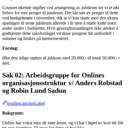
Grunnet økende utgifter ved arrangering av jubileum ser vi et økt
behov for mer penger til jubileum. Det ble satt av penger til dette
ved budsjettmøte i november, slik at vi kan starte med den ekstra
sparingen til neste jubileum allerede i år uten å måtte kutte noen
andre steder i budsjettet. Hvis generalforsamlingen ikke ønsker å
godkjenne dette saksforslaget vil disse pengene bli omfordelt i
sommer og brukes på høstsemesteret.
Forslag:
Øke den årlige støtten til jubkom med 20.000,- til totalt 50.000,- i
året.
Sak 02: Arbeidsgruppe for Onlines
organisasjonsstruktur v/ Anders Robstad
og Robin Lund Sadun
heading.anchorLabel
Bakgrunn:
Online har vokst mye de siste årene, og vi har i løpet av kort tid fått
tre nye komiteer. Til tross for dette så har ikke