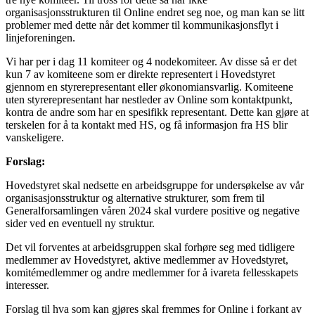
organisasjonsstrukturen til Online endret seg noe, og man kan se litt
problemer med dette når det kommer til kommunikasjonsflyt i
linjeforeningen.
Vi har per i dag 11 komiteer og 4 nodekomiteer. Av disse så er det
kun 7 av komiteene som er direkte representert i Hovedstyret
gjennom en styrerepresentant eller økonomiansvarlig. Komiteene
uten styrerepresentant har nestleder av Online som kontaktpunkt,
kontra de andre som har en spesifikk representant. Dette kan gjøre at
terskelen for å ta kontakt med HS, og få informasjon fra HS blir
vanskeligere.
Forslag:
Hovedstyret skal nedsette en arbeidsgruppe for undersøkelse av vår
organisasjonsstruktur og alternative strukturer, som frem til
Generalforsamlingen våren 2024 skal vurdere positive og negative
sider ved en eventuell ny struktur.
Det vil forventes at arbeidsgruppen skal forhøre seg med tidligere
medlemmer av Hovedstyret, aktive medlemmer av Hovedstyret,
komitémedlemmer og andre medlemmer for å ivareta fellesskapets
interesser.
Forslag til hva som kan gjøres skal fremmes for Online i forkant av