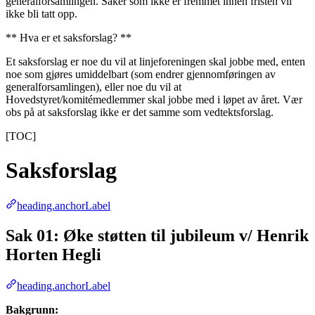
generalforsamlingen. Saker som ikke er fremmet innen fristen vil
ikke bli tatt opp.
** Hva er et saksforslag? **
Et saksforslag er noe du vil at linjeforeningen skal jobbe med, enten
noe som gjøres umiddelbart (som endrer gjennomføringen av
generalforsamlingen), eller noe du vil at
Hovedstyret/komitémedlemmer skal jobbe med i løpet av året. Vær
obs på at saksforslag ikke er det samme som vedtektsforslag.
[TOC]
Saksforslag
heading.anchorLabel
Sak 01: Øke støtten til jubileum v/ Henrik
Horten Hegli
heading.anchorLabel
Bakgrunn: