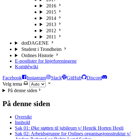
2016
2015
2014
2013
2012
2011
dotDAGENE
Student i Trondheim
Onlines Historie
E-postlister for linjeforeningene
Komitéwiki
Facebook
Instagram
Slack
GitHub
Discord
Velg tema
På denne siden
På denne siden
Oversikt
Innhold
Sak 01: Øke støtten til jubileum v/ Henrik Horten Hegli
Sak 02: Arbeidsgruppe for Onlines organisasjonsstruktur v/