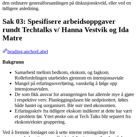
den ordinære generalforsamlingen på diskusjonskveld, eller ved en
tidligere anledning.
Sak 03: Spesifisere arbeidsoppgaver
rundt Techtalks v/ Hanna Vestvik og Ida
Matre
heading.anchorLabel
Bakgrunn
Samarbeid mellom bedkom, ekskom, og fagkom.
Rollefordelingen utarbeides gjennom en intensjonsavtale
Mangel på erfaringsoverføring, vanskelig å følge opp
intensjonsavtalen.
De som fikk ansvar for arrangeringen har allerede mye å gjøre
i respektive verv. Planleggingsfasen ble nedprioritert, føltes
både hastet og uorganisert. Ble surr med økonomien.
Erfaringsskriv fra tidligere ekskom indikerer at dette har vært
et problem før. Ytret ønske om at Tech Talks blir separert fra
ekskom/ekster gruppering.
Ved å fremme forslaget om å sette interne retningslinjer for