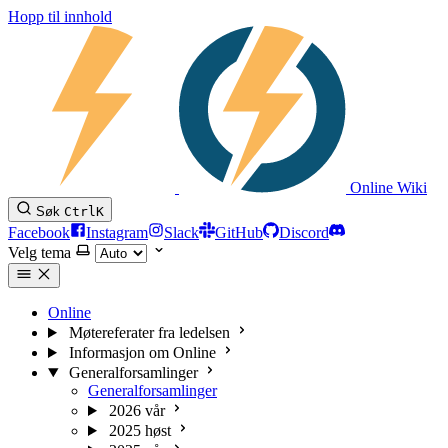
Hopp til innhold
Online Wiki
Søk
Ctrl
K
Facebook
Instagram
Slack
GitHub
Discord
Velg tema
Online
Møtereferater fra ledelsen
Informasjon om Online
Generalforsamlinger
Generalforsamlinger
2026 vår
2025 høst