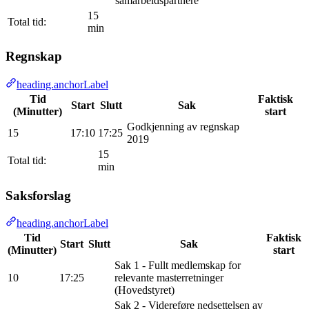
samarbeidspartnere
15
Total tid:
min
Regnskap
heading.anchorLabel
Tid
Faktisk
Start
Slutt
Sak
(Minutter)
start
Godkjenning av regnskap
15
17:10
17:25
2019
15
Total tid:
min
Saksforslag
heading.anchorLabel
Tid
Faktisk
Start
Slutt
Sak
(Minutter)
start
Sak 1 - Fullt medlemskap for
10
17:25
relevante masterretninger
(Hovedstyret)
Sak 2 - Videreføre nedsettelsen av