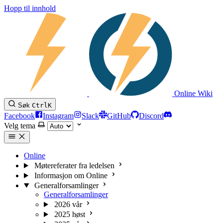
Hopp til innhold
Online Wiki
Søk
Ctrl
K
Facebook
Instagram
Slack
GitHub
Discord
Velg tema
Online
Møtereferater fra ledelsen
Informasjon om Online
Generalforsamlinger
Generalforsamlinger
2026 vår
2025 høst