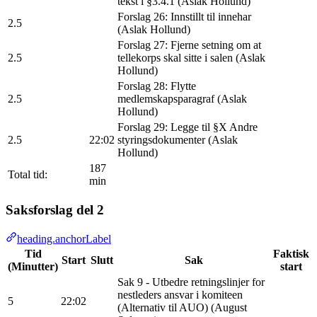
tekst i §3.4.1 (Aslak Hollund)
Forslag 26: Innstillt til innehar
2.5
(Aslak Hollund)
Forslag 27: Fjerne setning om at
2.5
tellekorps skal sitte i salen (Aslak
Hollund)
Forslag 28: Flytte
2.5
medlemskapsparagraf (Aslak
Hollund)
Forslag 29: Legge til §X Andre
2.5
22:02
styringsdokumenter (Aslak
Hollund)
187
Total tid:
min
Saksforslag del 2
heading.anchorLabel
Tid
Faktisk
Start
Slutt
Sak
(Minutter)
start
Sak 9 - Utbedre retningslinjer for
nestleders ansvar i komiteen
5
22:02
(Alternativ til AUO) (August