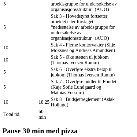
5
arbeidsgruppe for undersøkelse av
organisasjonsstruktur” (AUO)
Sak 3 - Hovedstyret fortsetter
arbeidet etter forslaget
5
“nedsettelse av arbeidsgruppe for
undersøkelse av
organisasjonsstruktur” (AUO)
Sak 4 - Fjerne kontorvakter (Silje
10
Moksnes og Andreas Amundsen)
Sak 5 - Øke støtten til jubkom
10
(Thomas Iversen Ramm)
Sak 6 - Overføre ekstra beløp til
5
jubkom (Thomas Iversen Ramm)
Sak 7 - Overføre midler til Fondet
5
(Kaja Sofie Lundgaard og
Mathias Fossum)
Sak 8 - Budsjettreglement (Aslak
10
18:25
Hollund)
60
Total tid:
min
Pause 30 min med pizza