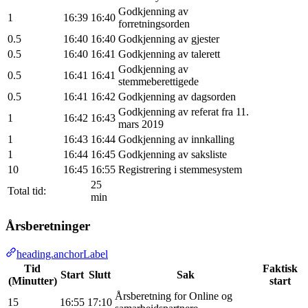
Godkjenning av
1
16:39
16:40
forretningsorden
0.5
16:40
16:40
Godkjenning av gjester
0.5
16:40
16:41
Godkjenning av talerett
Godkjenning av
0.5
16:41
16:41
stemmeberettigede
0.5
16:41
16:42
Godkjenning av dagsorden
Godkjenning av referat fra 11.
1
16:42
16:43
mars 2019
1
16:43
16:44
Godkjenning av innkalling
1
16:44
16:45
Godkjenning av saksliste
10
16:45
16:55
Registrering i stemmesystem
25
Total tid:
min
Årsberetninger
heading.anchorLabel
Tid
Faktisk
Start
Slutt
Sak
(Minutter)
start
Årsberetning for Online og
15
16:55
17:10