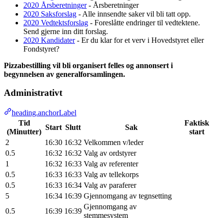
2020 Årsberetninger
- Årsberetninger
2020 Saksforslag
- Alle innsendte saker vil bli tatt opp.
2020 Vedtektsforslag
- Foreslåtte endringer til vedtektene.
Send gjerne inn ditt forslag.
2020 Kandidater
- Er du klar for et verv i Hovedstyret eller
Fondstyret?
Pizzabestilling vil bli organisert felles og annonsert i
begynnelsen av generalforsamlingen.
Administrativt
heading.anchorLabel
Tid
Faktisk
Start
Slutt
Sak
(Minutter)
start
2
16:30
16:32
Velkommen v/leder
0.5
16:32
16:32
Valg av ordstyrer
1
16:32
16:33
Valg av referenter
0.5
16:33
16:33
Valg av tellekorps
0.5
16:33
16:34
Valg av paraferer
5
16:34
16:39
Gjennomgang av tegnsetting
Gjennomgang av
0.5
16:39
16:39
stemmesystem