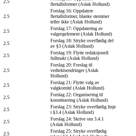
2.5
flertallsformer (Aslak Hollund)
Forslag 16: Oppdatere
2.5
flertallsformer, blanke stemmer
teller ikke (Aslak Hollund)
Forslag 17: Oppdatering av
2.5
valgregelement (Aslak Hollund)
Forslag 18: Stryke overflødig del
2.5
av §3 (Aslak Hollund)
Forslag 19: Flytte redaksjonell
2.5
fullmakt (Aslak Hollund)
Forslag 20: Forslag til
2.5
vedtektsendringer (Aslak
Hollund)
Forslag 21: Flytte valg av
2.5
valgkomité (Aslak Hollund)
Forslag 22: Organisering til
2.5
konstituering (Aslak Hollund)
Forslag 23: Stryke overflødig linje
2.5
i §3.4 (Aslak Hollund)
Forslag 24: Skrive om 3.4.1
2.5
(Aslak Hollund)
Forslag 25: Stryke overflødig
2.5