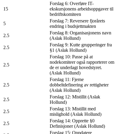
Forslag 6: Overføre IT-
15
ekskursjonens arbeidsoppgaver til
bedriftskomiteen
Forslag 7: Reversere fjorårets
5
endring i budsjettmakten
Forslag 8: Organisasjonens navn
2.5
(Aslak Hollund)
Forslag 9: Kutte grupperinger fra
2.5
§1 (Aslak Hollund)
Forslag 10: Passe på at
nodekomiteer også rapporterer om
2.5
de er underlagt hovedstyret.
(Aslak Hollund)
Forslag 11: Fjerne
2.5
dobbeltdefinering av rettigheter
(Aslak Hollund)
Forslag 12: Mistillit (Aslak
2.5
Hollund)
Forslag 13: Mistillit med
2.5
mislighold (Aslak Hollund)
Forslag 14: Opprette §0
2.5
Definisjoner (Aslak Hollund)
Forslag 15: Oppdatere