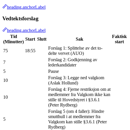
heading.anchorLabel
Vedtektsforslag
heading.anchorLabel
Tid
Faktisk
Start
Slutt
Sak
(Minutter)
start
Forslag 1: Splittelse av det to-
75
18:55
delte vervet (AUO)
Forslag 2: Godkjenning av
7
lederkandidater
5
Pause
Forslag 3: Legge ned valgkom
10
(Aslak Hollund)
Forslag 4: Fjerne restriksjon om at
medlemmer fra Valgkom ikke kan
10
stille til Hovedstyret i §3.6.1
(Peter Rydberg)
Forslag 5 (om 4 faller): Hindre
smutthull i at medlemmer fra
5
Valgkom kan stille §3.6.1 (Peter
Rydberg)