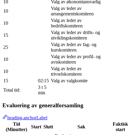
10
Valg av økonomiansvarlig
Valg av leder av
10
arrangementskomiteen
Valg av leder av
10
bedriftskomiteen
Valg av leder av drifts- og
15
utviklingskomiteen
Valg av leder av fag- og
25
kurskomiteen
Valg av leder av profil- og
10
aviskomiteen
Valg av leder av
10
trivselskomiteen
15
02:15
Valg av valgkomite
3 t 5
Total tid:
min
Evaluering av generalforsamling
heading.anchorLabel
Tid
Faktisk
Start
Slutt
Sak
(Minutter)
start