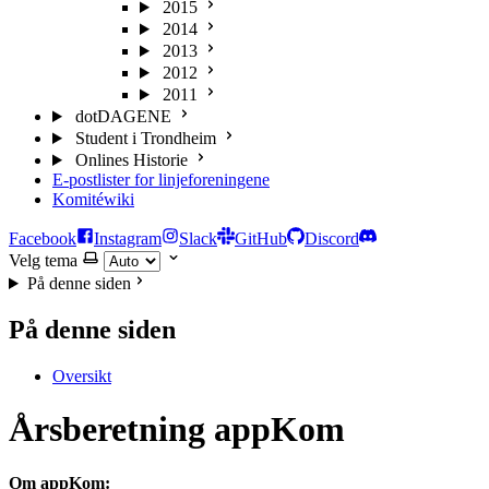
2015
2014
2013
2012
2011
dotDAGENE
Student i Trondheim
Onlines Historie
E-postlister for linjeforeningene
Komitéwiki
Facebook
Instagram
Slack
GitHub
Discord
Velg tema
På denne siden
På denne siden
Oversikt
Årsberetning appKom
Om appKom: