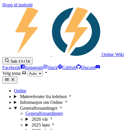
Hopp til innhold
Online Wiki
Søk
Ctrl
K
Facebook
Instagram
Slack
GitHub
Discord
Velg tema
Online
Møtereferater fra ledelsen
Informasjon om Online
Generalforsamlinger
Generalforsamlinger
2026 vår
2025 høst