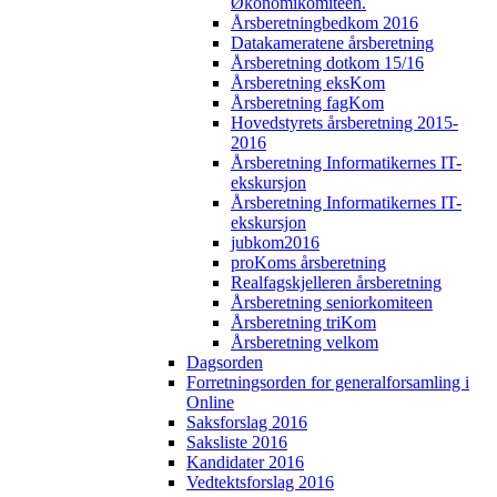
Økonomikomiteen.
Årsberetningbedkom 2016
Datakameratene årsberetning
Årsberetning dotkom 15/16
Årsberetning eksKom
Årsberetning fagKom
Hovedstyrets årsberetning 2015-
2016
Årsberetning Informatikernes IT-
ekskursjon
Årsberetning Informatikernes IT-
ekskursjon
jubkom2016
proKoms årsberetning
Realfagskjelleren årsberetning
Årsberetning seniorkomiteen
Årsberetning triKom
Årsberetning velkom
Dagsorden
Forretningsorden for generalforsamling i
Online
Saksforslag 2016
Saksliste 2016
Kandidater 2016
Vedtektsforslag 2016