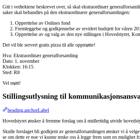
Gitt i vedtektene beskrevet over, så skal ekstraordinær generalforsamli
saker skal behandles på den ekstraordinære generalforsamlingen:
Opprettelse av Onlines fond
Fremleggelse og godkjennelse av revidert budsjett for våren 20
Opprettelse av og valg av den nye stillingen i Hovedstyret, K
Det vil ble servert gratis pizza til alle oppmøtte!
Hva: Ekstraordinær generalforsamling
Dato: 1. november
Klokken: 16:15
Sted: R8
Vel møtt!
Stillingsutlysning til kommunikasjonsansva
heading.anchorLabel
Hovedstyret ønsker å fremme forslag om å midlertidig utvide hovedst
Skulle forslaget bli godkjent av generalforsamlingen ønsker vi å velge
se om dette er noe vi kunne tenke oss å legge frem som en mulighet fo