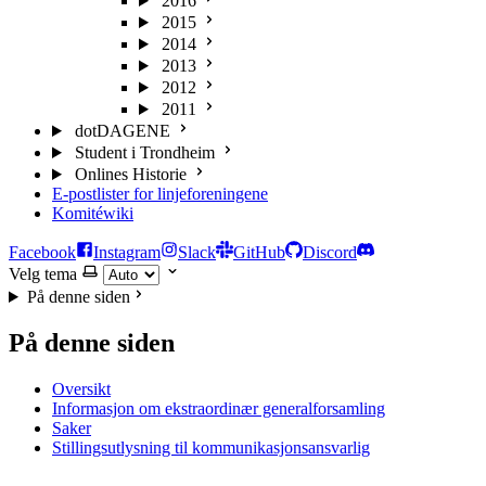
2016
2015
2014
2013
2012
2011
dotDAGENE
Student i Trondheim
Onlines Historie
E-postlister for linjeforeningene
Komitéwiki
Facebook
Instagram
Slack
GitHub
Discord
Velg tema
På denne siden
På denne siden
Oversikt
Informasjon om ekstraordinær generalforsamling
Saker
Stillingsutlysning til kommunikasjonsansvarlig