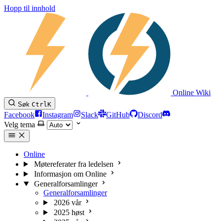
Hopp til innhold
Online Wiki
Søk
Ctrl
K
Facebook
Instagram
Slack
GitHub
Discord
Velg tema
Online
Møtereferater fra ledelsen
Informasjon om Online
Generalforsamlinger
Generalforsamlinger
2026 vår
2025 høst