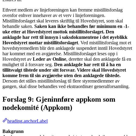
Ethvert medlem av linjeforeningen kan fremme mistillitsforslag
ovenfor enhver innehaver av et verv i linjeforeningen.
Mistillitsforslaget skal leveres skriftlig til Hovedstyret, som skal
behandle saken.
Saken kan ikke behandles før minimum en -1-
uke etter at Hovedstyret mottok mistillitsforslaget. Den
anklagde har rett til innsyn i saksdokumentene i det øyeblikk
Hovedstyret mottar mistillitsforslaget
. Ved mistillitsforslag mot et
hovedstyremedlem blir den anklagede suspendert inntil Hovedstyret
har kommet med en avgjørelse. Mistillitsforslaget leses opp i
Hovedstyret av
Leder av Online
, deretter skal den anklagede få en
mulighet til å forsvare seg.
Den anklagde har rett til å ha en
tillitsvalgt tilstede under sitt forsvar. Videre skal Hovedstyret
komme frem til sin avgjørelse uten den anklagede tilstede.
Dersom det stilles mistillitsforslag til flere styremedlemmer av
gangen, skal disse behandles ved ekstraordinær generalforsamling.
Forslag 9: Gjeninnføre appkom som
nodekomité (Appkom)
heading.anchorLabel
Bakgrunn