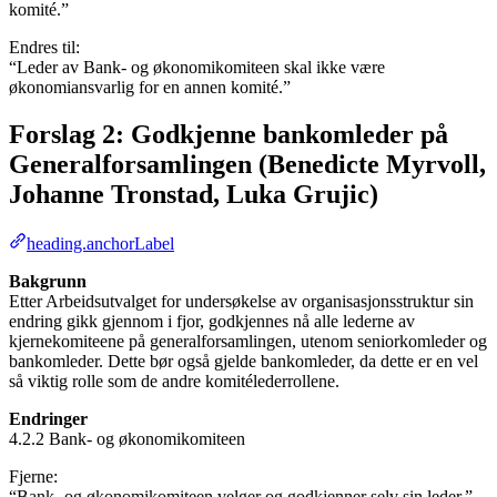
komité.”
Endres til:
“Leder av Bank- og økonomikomiteen skal ikke være
økonomiansvarlig for en annen komité.”
Forslag 2: Godkjenne bankomleder på
Generalforsamlingen (Benedicte Myrvoll,
Johanne Tronstad, Luka Grujic)
heading.anchorLabel
Bakgrunn
Etter Arbeidsutvalget for undersøkelse av organisasjonsstruktur sin
endring gikk gjennom i fjor, godkjennes nå alle lederne av
kjernekomiteene på generalforsamlingen, utenom seniorkomleder og
bankomleder. Dette bør også gjelde bankomleder, da dette er en vel
så viktig rolle som de andre komitélederrollene.
Endringer
4.2.2 Bank- og økonomikomiteen
Fjerne:
“Bank- og økonomikomiteen velger og godkjenner selv sin leder.”