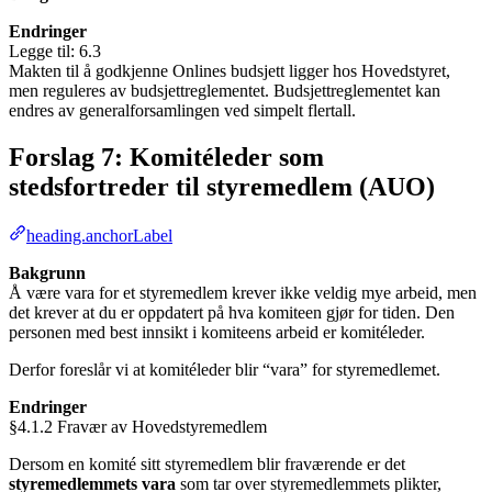
Endringer
Legge til: 6.3
Makten til å godkjenne Onlines budsjett ligger hos Hovedstyret,
men reguleres av budsjettreglementet. Budsjettreglementet kan
endres av generalforsamlingen ved simpelt flertall.
Forslag 7: Komitéleder som
stedsfortreder til styremedlem (AUO)
heading.anchorLabel
Bakgrunn
Å være vara for et styremedlem krever ikke veldig mye arbeid, men
det krever at du er oppdatert på hva komiteen gjør for tiden. Den
personen med best innsikt i komiteens arbeid er komitéleder.
Derfor foreslår vi at komitéleder blir “vara” for styremedlemet.
Endringer
§4.1.2 Fravær av Hovedstyremedlem
Dersom en komité sitt styremedlem blir fraværende er det
styremedlemmets vara
som tar over styremedlemmets plikter,