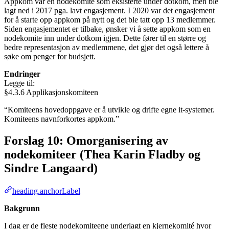
Appkom var en nodekomite som eksisterte under dotkom, men ble
lagt ned i 2017 pga. lavt engasjement. I 2020 var det engasjement
for å starte opp appkom på nytt og det ble tatt opp 13 medlemmer.
Siden engasjementet er tilbake, ønsker vi å sette appkom som en
nodekomite inn under dotkom igjen. Dette fører til en større og
bedre representasjon av medlemmene, det gjør det også lettere å
søke om penger for budsjett.
Endringer
Legge til:
§4.3.6 Applikasjonskomiteen
“Komiteens hovedoppgave er å utvikle og drifte egne it-systemer.
Komiteens navnforkortes appkom.”
Forslag 10: Omorganisering av
nodekomiteer (Thea Karin Fladby og
Sindre Langaard)
heading.anchorLabel
Bakgrunn
I dag er de fleste nodekomiteene underlagt en kjernekomité hvor