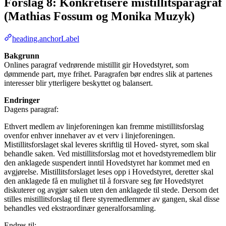
Forslag 8: Konkretisere mistillitsparagraf
(Mathias Fossum og Monika Muzyk)
heading.anchorLabel
Bakgrunn
Onlines paragraf vedrørende mistillit gir Hovedstyret, som
dømmende part, mye frihet. Paragrafen bør endres slik at partenes
interesser blir ytterligere beskyttet og balansert.
Endringer
Dagens paragraf:
Ethvert medlem av linjeforeningen kan fremme mistillitsforslag
ovenfor enhver innehaver av et verv i linjeforeningen.
Mistillitsforslaget skal leveres skriftlig til Hoved- styret, som skal
behandle saken. Ved mistillitsforslag mot et hovedstyremedlem blir
den anklagede suspendert inntil Hovedstyret har kommet med en
avgjørelse. Mistillitsforslaget leses opp i Hovedstyret, deretter skal
den anklagede få en mulighet til å forsvare seg før Hovedstyret
diskuterer og avgjør saken uten den anklagede til stede. Dersom det
stilles mistillitsforslag til flere styremedlemmer av gangen, skal disse
behandles ved ekstraordinær generalforsamling.
Endres til: