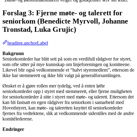
Forslag 3: Fjerne møte- og talerett for
seniorkom (Benedicte Myrvoll, Johanne
Tronstad, Luka Grujic)
heading.anchorLabel
Bakgrunn
Seniorkomleder har blitt sett på som en verdifull rådgiver for styret,
som ofte sitter på mye kunnskap om linjeforeningen og komiteene.
Likevel blir også vedkommende et “halvt styremedlem”, ettersom de
ikke har stemmerett og ikke blir valgt på generalforsamlingen.
Ønsket er å gjøre rollen mer tydelig, ved å enten løfte
seniorkomleder opp i styret med stemmerett, eller fjerne muligheten
for seniorkomleder å sitte i styret med møte- og talerett. Ettersom det
kan bli fastsatt en egen rådgiver fra seniorkom i samarbeid med
Hovedstyret, kan møte- og taleretten knyttet til seniorkomleder
fjernes fra vedtektene, slik at vedkommende sidestilles med de andre
komitélederene.
Endringer