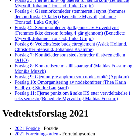
Forslag 3: Fjerne møte- og talerett for seniorkom (Benedicte
Myrvoll, Johanne Tronstad, Luka Grujic)
Forslag 4: Gi seniorkomleder stemmerett i styret (fremmes
dersom forslag 3 faller) (Benedicte Myrvoll, Johanne
Tronstad, Luka Grujic)
Forslag 5: Seniorkomleder godkjennes av Hovedstyret
(Fremmes ikke dersom forslag 4 går gjennom) (Benedicte
Myrvoll, Johanne Tronstad, Luka Grujic)
Forslag 6: Vedtektsfeste budsjettreglement (Aslak Hollund,
Christoffer Stensrud, Johannes Kvamme)
Forslag 7: Komitéleder som stedsfortreder til styremedlem
(AUO)
Forslag 8: Konkretisere mistillitsparagraf (Mathias Fossum og
Monika Muzyk)
Forslag 9: Gjeninnføre appkom som nodekomité (Appkom)
Forslag 10: Omorganisering av nodekomiteer (Thea Karin
Fladby og Sindre Langaard)
Forslag 11: Fjerne punkt om å søke HS etter vervdeltakelse i
seks semestre(Benedicte Myrvoll og Mathias Fossum)
Vedtektsforslag 2021
2021 Forside
- Forside
2021 Forretningsorden
- Forretningsorden