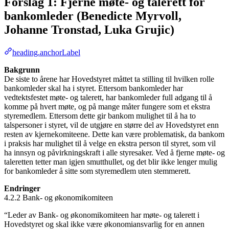
Forslag 1: Fjerne møte- og talerett for
bankomleder (Benedicte Myrvoll,
Johanne Tronstad, Luka Grujic)
heading.anchorLabel
Bakgrunn
De siste to årene har Hovedstyret måttet ta stilling til hvilken rolle
bankomleder skal ha i styret. Ettersom bankomleder har
vedtektsfestet møte- og talerett, har bankomleder full adgang til å
komme på hvert møte, og på mange måter fungere som et ekstra
styremedlem. Ettersom dette gir bankom mulighet til å ha to
talspersoner i styret, vil de utgjøre en større del av Hovedstyret enn
resten av kjernekomiteene. Dette kan være problematisk, da bankom
i praksis har mulighet til å velge en ekstra person til styret, som vil
ha innsyn og påvirkningskraft i alle styresaker. Ved å fjerne møte- og
taleretten tetter man igjen smutthullet, og det blir ikke lenger mulig
for bankomleder å sitte som styremedlem uten stemmerett.
Endringer
4.2.2 Bank- og økonomikomiteen
“Leder av Bank- og økonomikomiteen har møte- og talerett i
Hovedstyret og skal ikke være økonomiansvarlig for en annen