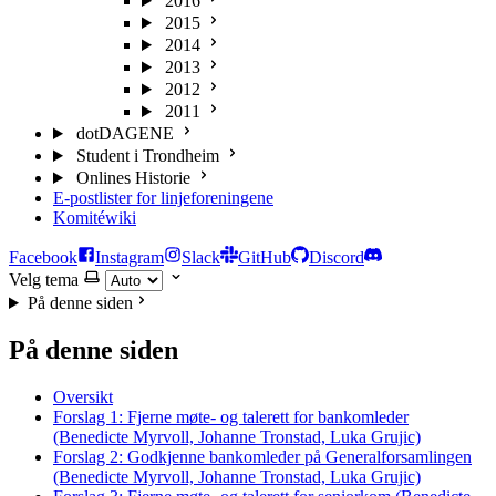
2016
2015
2014
2013
2012
2011
dotDAGENE
Student i Trondheim
Onlines Historie
E-postlister for linjeforeningene
Komitéwiki
Facebook
Instagram
Slack
GitHub
Discord
Velg tema
På denne siden
På denne siden
Oversikt
Forslag 1: Fjerne møte- og talerett for bankomleder
(Benedicte Myrvoll, Johanne Tronstad, Luka Grujic)
Forslag 2: Godkjenne bankomleder på Generalforsamlingen
(Benedicte Myrvoll, Johanne Tronstad, Luka Grujic)