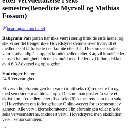
etter vervdeltakelse i seks
semestre(Benedicte Myrvoll og Mathias
Fossum)
heading.anchorLabel
Bakgrunn
Paragrafen har ikke vært i særlig bruk de siste årene, og
slik vi ser det trenger ikke Hovedstyret stemme over hvorvidt et
medlem skal få fortsette i en komité etter 3 år. Dersom det skulle
være nødvendig å si opp et komitémedlem etter 3 år, vil komitéleder
uansett ha mulighet til dette i samråd med Leder av Online, dekket
av 4.6.3 Advarsel og oppsigelse.
Endringer
Fjerne:
“4.8 Vervvarighet
Et verv i linjeforeningen kan vare i inntil seks (6) semestre fra og
med semesteret man ble tatt opp. Dersom man ønsker ˚a være et
aktivt komit´emedlem etter disse seks (6) semestrene kan man søke
til Hovedstyret om forlengelse av Online-vervet for to semestre av
gangen. Alle verv i kjernekomiteene i linjeforeningen teller p˚a de
seks vervsemestrene, inkludert verv i Hovedstyret, men ekskludert
verv i seniorkomiteen.”