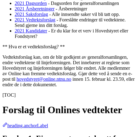
2021 Dagsorden
- Dagsorden for generalforsamlingen
2021 Årsberetninger
- Årsberetninger
2021 Saksforslag
- Alle innsendte saker vil bli tatt opp.
2021 Vedtektsforslag
- Foreslåtte endringer til vedtektene.
Send gjerne inn ditt forslag.
2021 Kandidater
- Er du klar for et verv i Hovedstyret eller
Fondstyret?
** Hva er et vedtektsforslag? **
Vedtektsforslag kan, om de blir godkjent av generalforsamlingen,
endre vedtektene til linjeforeningen. Det innebærer at reglene som
Hovedstyret og linjeforeningen følger blir endret. Alle medlemmer
av Online kan fremme vedtektsforslag. Gjør dette ved å sende en e-
post til
hovedstyret@online.ntnu.no
innen 15. februar kl. 23.59, eller
endre de i dette dokumentet.
[TOC]
Forslag til Onlines vedtekter
heading.anchorLabel