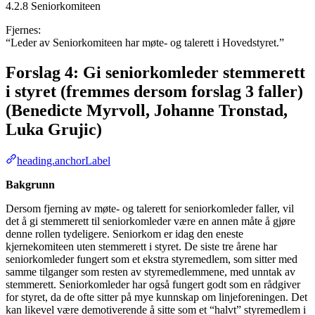
4.2.8 Seniorkomiteen
Fjernes:
“Leder av Seniorkomiteen har møte- og talerett i Hovedstyret.”
Forslag 4: Gi seniorkomleder stemmerett
i styret (fremmes dersom forslag 3 faller)
(Benedicte Myrvoll, Johanne Tronstad,
Luka Grujic)
heading.anchorLabel
Bakgrunn
Dersom fjerning av møte- og talerett for seniorkomleder faller, vil
det å gi stemmerett til seniorkomleder være en annen måte å gjøre
denne rollen tydeligere. Seniorkom er idag den eneste
kjernekomiteen uten stemmerett i styret. De siste tre årene har
seniorkomleder fungert som et ekstra styremedlem, som sitter med
samme tilganger som resten av styremedlemmene, med unntak av
stemmerett. Seniorkomleder har også fungert godt som en rådgiver
for styret, da de ofte sitter på mye kunnskap om linjeforeningen. Det
kan likevel være demotiverende å sitte som et “halvt” styremedlem i