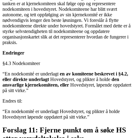
tanken er at kjernekomiteen skal følge opp og representere
nodekomiteen i hovedstyret. Nodekomiteene har blitt svært
autonome, og tett oppfølging av sin kjernekomité er ikke
nødvendigvis lenger den beste løsningen. Vi foreslår å flytte
nodekomiteene direkte under hovedstyret. Formålet med dette er å
styrke selvstendigheten til nodekomiteene og oppdatere
organisasjonskartet slik at det representerer hvordan de fungerer i
praksis.
Endringer
§4.3 Nodekomiteer
“En nodekomité er underlagt
en av komiteene beskrevet i §4.2,
eller direkte underlagt
Hovedstyret, og plikter å holde
den
ansvarlige kjernekomiteen, eller
Hovedstyret, løpende oppdatert
på sitt virke.”
Endres til:
“En nodekomité er underlagt Hovedstyret, og plikter å holde
Hovedstyret løpende oppdatert på sitt virke.”
Forslag 11: Fjerne punkt om å søke HS