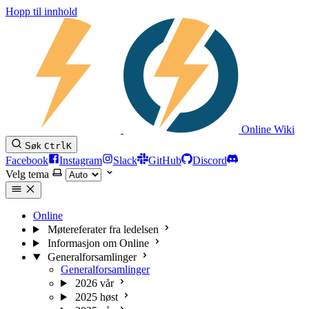
Hopp til innhold
Online Wiki
Søk
Ctrl
K
Facebook
Instagram
Slack
GitHub
Discord
Velg tema
Online
Møtereferater fra ledelsen
Informasjon om Online
Generalforsamlinger
Generalforsamlinger
2026 vår
2025 høst