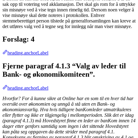
sak opp til votering ved akklamasjon. Det skal gis rom for å uttrykke
sin misnøye ved å vise tegn innen rimelig tid. Dersom noen velger å
vise misnøye skal dette noteres i protokollen. Enhver
stemmeberettiget person tilstede på generalforsamlingen kan kreve at
det utføres valg ved å tegne seg for innlegg når man viser misnøye.
Forslag: 4
heading.anchorLabel
Fjerne paragraf 4.1.3 “Valg av leder til
Bank- og økonomikomiteen”.
heading.anchorLabel
Hvorfor? For å kunne sikre at Online har en som til en hver tid har
oversikt over økonomien og unngå å stå uten en Bank- og
økonomiansvarlig. Hva hvis tidligere banKomleder utmatrikuleres
eller flytter og ikke er tilgjengelig i mellomperioden. Slik det er idag
(paragraf 4.1.3) må Hovedstyret finne en leder av banKom innen 14
dager etter genfors samtidig som ingen i det sittende Hovedstyret
kan påta seg oppgaven da dette strider med paragraf 4.1.
Konsekvens av fjerning av paragraf 4.1.3 blir omskriving av 4.1 og