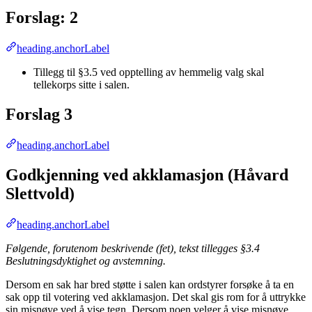
Forslag: 2
heading.anchorLabel
Tillegg til §3.5 ved opptelling av hemmelig valg skal
tellekorps sitte i salen.
Forslag 3
heading.anchorLabel
Godkjenning ved akklamasjon (Håvard
Slettvold)
heading.anchorLabel
Følgende, forutenom beskrivende (fet), tekst tillegges §3.4
Beslutningsdyktighet og avstemning.
Dersom en sak har bred støtte i salen kan ordstyrer forsøke å ta en
sak opp til votering ved akklamasjon. Det skal gis rom for å uttrykke
sin misnøye ved å vise tegn. Dersom noen velger å vise misnøye