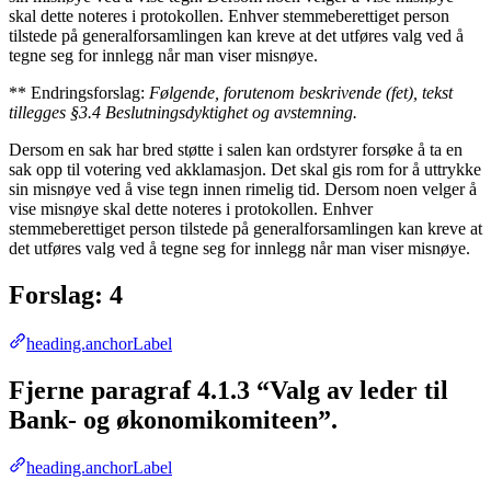
skal dette noteres i protokollen. Enhver stemmeberettiget person
tilstede på generalforsamlingen kan kreve at det utføres valg ved å
tegne seg for innlegg når man viser misnøye.
** Endringsforslag:
Følgende, forutenom beskrivende (fet), tekst
tillegges §3.4 Beslutningsdyktighet og avstemning.
Dersom en sak har bred støtte i salen kan ordstyrer forsøke å ta en
sak opp til votering ved akklamasjon. Det skal gis rom for å uttrykke
sin misnøye ved å vise tegn innen rimelig tid. Dersom noen velger å
vise misnøye skal dette noteres i protokollen. Enhver
stemmeberettiget person tilstede på generalforsamlingen kan kreve at
det utføres valg ved å tegne seg for innlegg når man viser misnøye.
Forslag: 4
heading.anchorLabel
Fjerne paragraf 4.1.3 “Valg av leder til
Bank- og økonomikomiteen”.
heading.anchorLabel