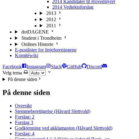
2014 Kandidater til Hovedstyret
2014 Vedtektsforslag
2013
2012
2011
dotDAGENE
Student i Trondheim
Onlines Historie
E-postlister for linjeforeningene
Komitéwiki
Facebook
Instagram
Slack
GitHub
Discord
Velg tema
På denne siden
På denne siden
Oversikt
Stemmeberettigelse (Håvard Slettvold)
Forslag: 2
Forslag 3
Godkjenning ved akklamasjon (Håvard Slettvold)
Forslag: 4