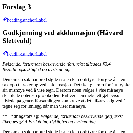
Forslag 3
heading.anchorLabel
Godkjenning ved akklamasjon (Håvard
Slettvold)
heading.anchorLabel
Følgende, forutenom beskrivende (fet), tekst tillegges §3.4
Beslutningsdyktighet og avstemning.
Dersom en sak har bred støtte i salen kan ordstyrer forsøke å ta en
sak opp til votering ved akklamasjon. Det skal gis rom for å uttrykke
sin misnøye ved å vise tegn. Dersom noen velger å vise misnøye
skal dette noteres i protokollen. Enhver stemmeberettiget person
tilstede på generalforsamlingen kan kreve at det utføres valg ved å
tegne seg for innlegg når man viser misnøye.
** Endringsforslag:
Følgende, forutenom beskrivende (fet), tekst
tillegges §3.4 Beslutningsdyktighet og avstemning.
Dersom en sak har bred støtte i salen kan ordstyrer forsøke å ta en