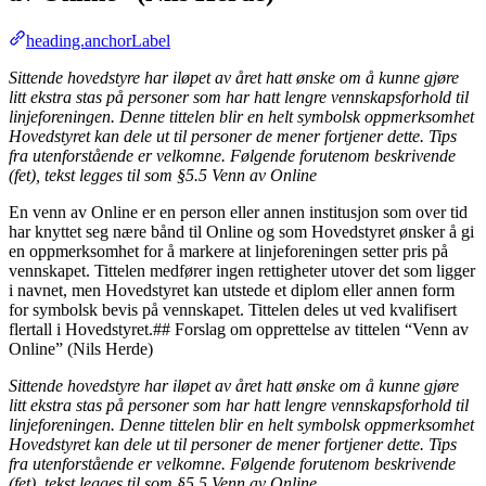
heading.anchorLabel
Sittende hovedstyre har iløpet av året hatt ønske om å kunne gjøre
litt ekstra stas på personer som har hatt lengre vennskapsforhold til
linjeforeningen. Denne tittelen blir en helt symbolsk oppmerksomhet
Hovedstyret kan dele ut til personer de mener fortjener dette. Tips
fra utenforstående er velkomne. Følgende forutenom beskrivende
(fet), tekst legges til som §5.5 Venn av Online
En venn av Online er en person eller annen institusjon som over tid
har knyttet seg nære bånd til Online og som Hovedstyret ønsker å gi
en oppmerksomhet for å markere at linjeforeningen setter pris på
vennskapet. Tittelen medfører ingen rettigheter utover det som ligger
i navnet, men Hovedstyret kan utstede et diplom eller annen form
for symbolsk bevis på vennskapet. Tittelen deles ut ved kvalifisert
flertall i Hovedstyret.## Forslag om opprettelse av tittelen “Venn av
Online” (Nils Herde)
Sittende hovedstyre har iløpet av året hatt ønske om å kunne gjøre
litt ekstra stas på personer som har hatt lengre vennskapsforhold til
linjeforeningen. Denne tittelen blir en helt symbolsk oppmerksomhet
Hovedstyret kan dele ut til personer de mener fortjener dette. Tips
fra utenforstående er velkomne. Følgende forutenom beskrivende
(fet), tekst legges til som §5.5 Venn av Online