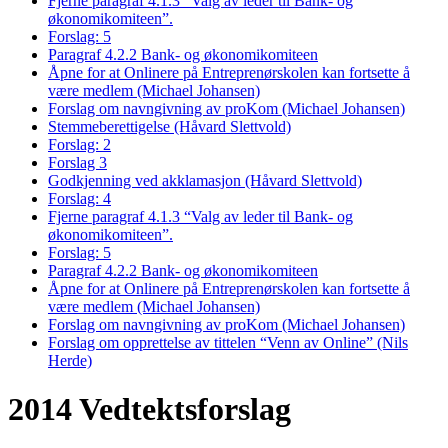
Fjerne paragraf 4.1.3 “Valg av leder til Bank- og
økonomikomiteen”.
Forslag: 5
Paragraf 4.2.2 Bank- og økonomikomiteen
Åpne for at Onlinere på Entreprenørskolen kan fortsette å
være medlem (Michael Johansen)
Forslag om navngivning av proKom (Michael Johansen)
Stemmeberettigelse (Håvard Slettvold)
Forslag: 2
Forslag 3
Godkjenning ved akklamasjon (Håvard Slettvold)
Forslag: 4
Fjerne paragraf 4.1.3 “Valg av leder til Bank- og
økonomikomiteen”.
Forslag: 5
Paragraf 4.2.2 Bank- og økonomikomiteen
Åpne for at Onlinere på Entreprenørskolen kan fortsette å
være medlem (Michael Johansen)
Forslag om navngivning av proKom (Michael Johansen)
Forslag om opprettelse av tittelen “Venn av Online” (Nils
Herde)
2014 Vedtektsforslag