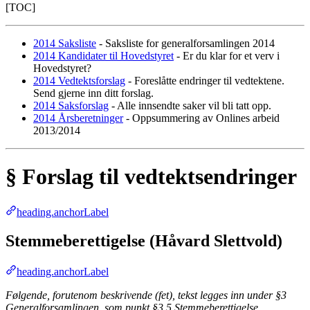
[TOC]
2014 Saksliste
- Saksliste for generalforsamlingen 2014
2014 Kandidater til Hovedstyret
- Er du klar for et verv i
Hovedstyret?
2014 Vedtektsforslag
- Foreslåtte endringer til vedtektene.
Send gjerne inn ditt forslag.
2014 Saksforslag
- Alle innsendte saker vil bli tatt opp.
2014 Årsberetninger
- Oppsummering av Onlines arbeid
2013/2014
§ Forslag til vedtektsendringer
heading.anchorLabel
Stemmeberettigelse (Håvard Slettvold)
heading.anchorLabel
Følgende, forutenom beskrivende (fet), tekst legges inn under §3
Generalforsamlingen, som punkt §3.5 Stemmeberettigelse.