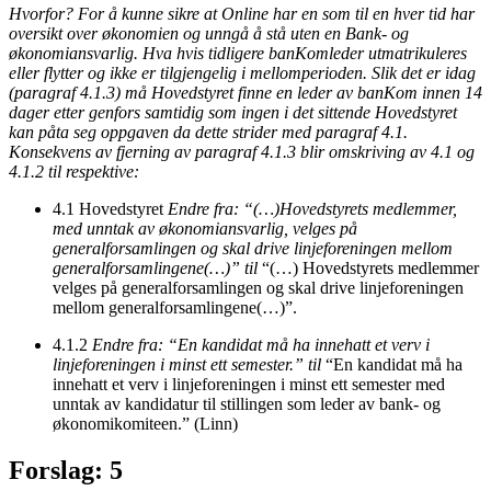
Hvorfor? For å kunne sikre at Online har en som til en hver tid har
oversikt over økonomien og unngå å stå uten en Bank- og
økonomiansvarlig. Hva hvis tidligere banKomleder utmatrikuleres
eller flytter og ikke er tilgjengelig i mellomperioden. Slik det er idag
(paragraf 4.1.3) må Hovedstyret finne en leder av banKom innen 14
dager etter genfors samtidig som ingen i det sittende Hovedstyret
kan påta seg oppgaven da dette strider med paragraf 4.1.
Konsekvens av fjerning av paragraf 4.1.3 blir omskriving av 4.1 og
4.1.2 til respektive:
4.1 Hovedstyret
Endre fra: “(…)Hovedstyrets medlemmer,
med unntak av økonomiansvarlig, velges på
generalforsamlingen og skal drive linjeforeningen mellom
generalforsamlingene(…)” til
“(…) Hovedstyrets medlemmer
velges på generalforsamlingen og skal drive linjeforeningen
mellom generalforsamlingene(…)”.
4.1.2
Endre fra: “En kandidat må ha innehatt et verv i
linjeforeningen i minst ett semester.” til
“En kandidat må ha
innehatt et verv i linjeforeningen i minst ett semester med
unntak av kandidatur til stillingen som leder av bank- og
økonomikomiteen.” (Linn)
Forslag: 5