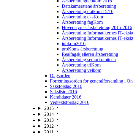
Årsberetningbedkom 2016
Datakameratene årsberetning
Årsberetning dotkom 15/16
Årsberetning eksKom
Årsberetning fagKom
Hovedstyrets årsberetning 2015-2016
Årsberetning Informatikernes IT-eksk
Årsberetning Informatikernes IT-eksk
jubkom2016
proKoms årsberetning
Realfagskjelleren årsberetning
Årsberetning seniorkomiteen
Årsberetning triKom
Årsberetning velkom
Dagsorden
Forretningsorden for generalforsamling i On
Saksforslag 2016
Saksliste 2016
Kandidater 2016
Vedtektsforslag 2016
2015
2014
2013
2012
2011