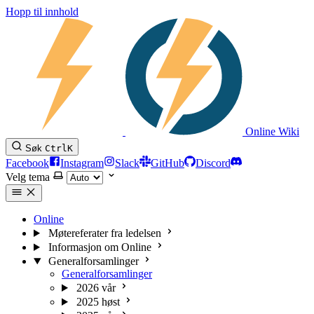
Hopp til innhold
Online Wiki
Søk
Ctrl
K
Facebook
Instagram
Slack
GitHub
Discord
Velg tema
Online
Møtereferater fra ledelsen
Informasjon om Online
Generalforsamlinger
Generalforsamlinger
2026 vår
2025 høst