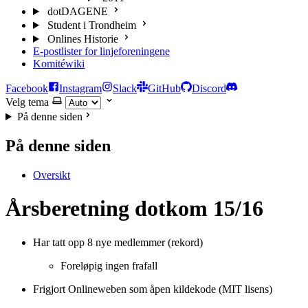
dotDAGENE
Student i Trondheim
Onlines Historie
E-postlister for linjeforeningene
Komitéwiki
Facebook
Instagram
Slack
GitHub
Discord
Velg tema
På denne siden
På denne siden
Oversikt
Årsberetning dotkom 15/16
Har tatt opp 8 nye medlemmer (rekord)
Foreløpig ingen frafall
Frigjort Onlineweben som åpen kildekode (MIT lisens)