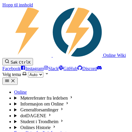
Hopp til innhold
Online Wiki
Søk
Ctrl
K
Facebook
Instagram
Slack
GitHub
Discord
Velg tema
Online
Møtereferater fra ledelsen
Informasjon om Online
Generalforsamlinger
dotDAGENE
Student i Trondheim
Onlines Historie