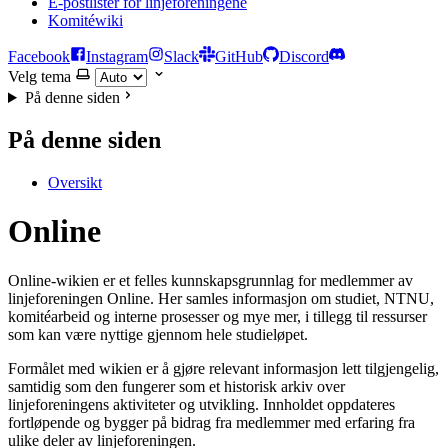
E-postlister for linjeforeningene
Komitéwiki
Facebook
Instagram
Slack
GitHub
Discord
Velg tema
På denne siden
På denne siden
Oversikt
Online
Online-wikien er et felles kunnskapsgrunnlag for medlemmer av
linjeforeningen Online. Her samles informasjon om studiet, NTNU,
komitéarbeid og interne prosesser og mye mer, i tillegg til ressurser
som kan være nyttige gjennom hele studieløpet.
Formålet med wikien er å gjøre relevant informasjon lett tilgjengelig,
samtidig som den fungerer som et historisk arkiv over
linjeforeningens aktiviteter og utvikling. Innholdet oppdateres
fortløpende og bygger på bidrag fra medlemmer med erfaring fra
ulike deler av linjeforeningen.