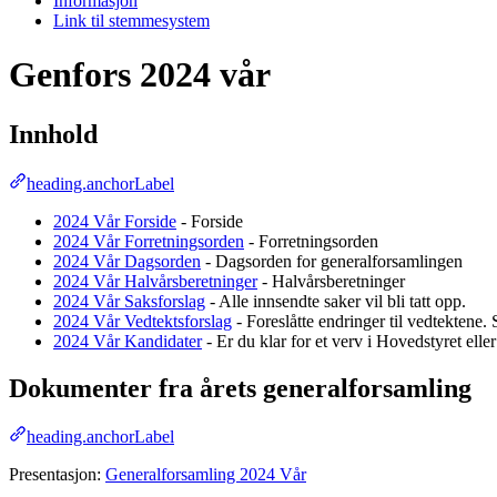
Informasjon
Link til stemmesystem
Genfors 2024 vår
Innhold
heading.anchorLabel
2024 Vår Forside
- Forside
2024 Vår Forretningsorden
- Forretningsorden
2024 Vår Dagsorden
- Dagsorden for generalforsamlingen
2024 Vår Halvårsberetninger
- Halvårsberetninger
2024 Vår Saksforslag
- Alle innsendte saker vil bli tatt opp.
2024 Vår Vedtektsforslag
- Foreslåtte endringer til vedtektene. 
2024 Vår Kandidater
- Er du klar for et verv i Hovedstyret elle
Dokumenter fra årets generalforsamling
heading.anchorLabel
Presentasjon:
Generalforsamling 2024 Vår