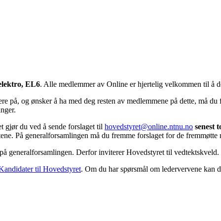
elektro, EL6
. Alle medlemmer av Online er hjertelig velkommen til å de
ere på, og ønsker å ha med deg resten av medlemmene på dette, må du fr
nger.
 gjør du ved å sende forslaget til
hovedstyret@online.ntnu.no
senest t
tektene. På generalforsamlingen må du fremme forslaget for de fremmøt
ne på generalforsamlingen. Derfor inviterer Hovedstyret til vedtektskv
Kandidater til Hovedstyret
. Om du har spørsmål om ledervervene kan 