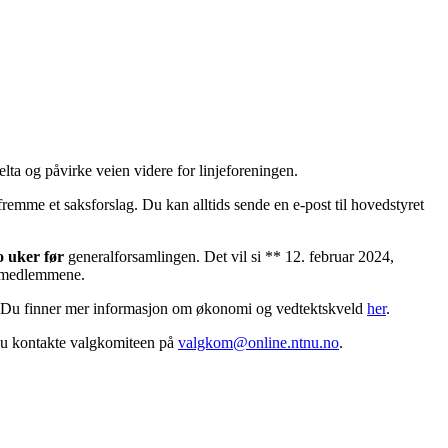
lta og påvirke veien videre for linjeforeningen.
emme et saksforslag. Du kan alltids sende en e-post til hovedstyret
o uker før
generalforsamlingen. Det vil si ** 12. februar 2024,
te medlemmene.
eld. Du finner mer informasjon om økonomi og vedtektskveld
her
.
du kontakte valgkomiteen på
valgkom@online.ntnu.no
.