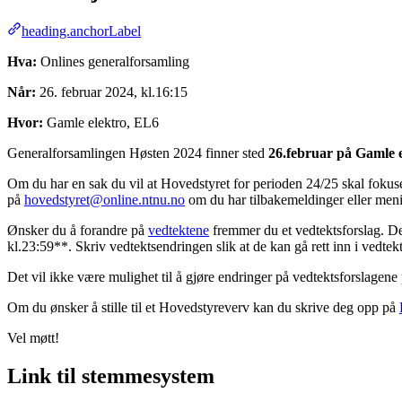
heading.anchorLabel
Hva:
Onlines generalforsamling
Når:
26. februar 2024, kl.16:15
Hvor:
Gamle elektro, EL6
Generalforsamlingen Høsten 2024 finner sted
26.februar på Gamle 
Om du har en sak du vil at Hovedstyret for perioden 24/25 skal fokus
på
hovedstyret@online.ntnu.no
om du har tilbakemeldinger eller meni
Ønsker du å forandre på
vedtektene
fremmer du et vedtektsforslag. Det
kl.23:59**. Skriv vedtektsendringen slik at de kan gå rett inn i ved
Det vil ikke være mulighet til å gjøre endringer på vedtektsforslage
Om du ønsker å stille til et Hovedstyreverv kan du skrive deg opp på
Vel møtt!
Link til stemmesystem