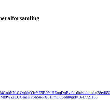
eneralforsamling
7JkZeU4GnbNN-GOqJdgYicYE5B0YlHEnqDqBvi0/edit#slide=id.g28ed6
16LqfhCMt8WZsEUGmeKPShSu-PX51FmUO/edit#gid=1647721186