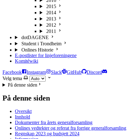
2016
2015
2014
2013
2012
2011
dotDAGENE
Student i Trondheim
Onlines Historie
E-postlister for linjeforeningene
Komitéwiki
Facebook
Instagram
Slack
GitHub
Discord
Velg tema
På denne siden
På denne siden
Oversikt
Innhold
Dokumenter fra årets generalforsamling
Onlines vedtekter og referat fra forrige generalforsamling
Regnskap 2023 og budsjett 2024