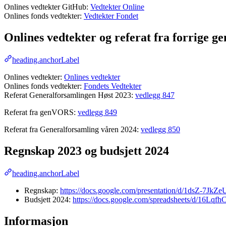
Onlines vedtekter GitHub:
Vedtekter Online
Onlines fonds vedtekter:
Vedtekter Fondet
Onlines vedtekter og referat fra forrige g
heading.anchorLabel
Onlines vedtekter:
Onlines vedtekter
Onlines fonds vedtekter:
Fondets Vedtekter
Referat Generalforsamlingen Høst 2023:
vedlegg 847
Referat fra genVORS:
vedlegg 849
Referat fra Generalforsamling våren 2024:
vedlegg 850
Regnskap 2023 og budsjett 2024
heading.anchorLabel
Regnskap:
https://docs.google.com/presentation/d/1dsZ-
Budsjett 2024:
https://docs.google.com/spreadsheets/d/
Informasjon