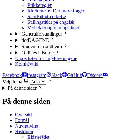
Prikkeregler
Ridderne av Det Indre Lager
Særskilt utmerkelse
Stillingstitler på engelsk
Vedtekter og retningslinjer
Generalforsamlinger
dotDAGENE
Student i Trondheim
Onlines Historie
E-postlister for linjeforeningene
Komitéwiki
Facebook
Instagram
Slack
GitHub
Discord
Velg tema
På denne siden
På denne siden
Oversikt
Formål
Navngiving
Historien
Eldsterådet