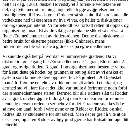
helt til i dag. I 2016 ønsket Hovedstyret å forenkle vedtektene en
del, og flytte mer ut i retningslinjer eller legge avgjørelser under
myndigheten til Hovedstyret. Ordenen så sitt snitt til å bare kutte alle
vedtektene ned til essensen av hva vi var, og heller ta diskusjoner
om organisasjon internt. Vi forbeholdt oss fortsatt retten til opptak og
organisering innad. Et av de viktigste punktene slik vi så det var å
flytte Æremedlemmer ut av ridderordenen. Denne distinksjonen er
bedre brukt for eksterne personer (ikke-Onlinere), mens
ridderordenen ble vår måte å gjøre stas på egne medlemmer.
Vi snudde også her på hvordan vi nummererte gradene. Da vi
diskuterte første gang ble Æresmedlemmene 1. grad, Eldsterådet 2.
grad, og øvrige riddere 3. grad. I omorganiseringen bestemte vi oss
for å snu dette på hodet, og grunnen er rett og slett av vi ønsket et
system som kunne skalere opp over tid. På jubileet i 2016 ønsket
man å forfremme enkelte av ridderne for sitt arbeid i etterkant, og
dermed sto vi i fare for at det ikke var mulig å forfremme noen forbi
der æresmedlemmene startet. Dermed blir alle riddere slått til Ridder
av 1. grad, uavhengig av bidrag. Og man kan i teorien forfremmes
uendelig dersom ordenen ser behov for det. Gradene snakkes ikke
så mye om utad, fordi i våre øyne er en Ridder en Ridder, og skal
hedres likt av studentene for sitt arbeid. Men det er greit å vite at de
eksisterer, og at en Ridder av høy grad gjerne har fortsatt bidraget litt
i ettertid.