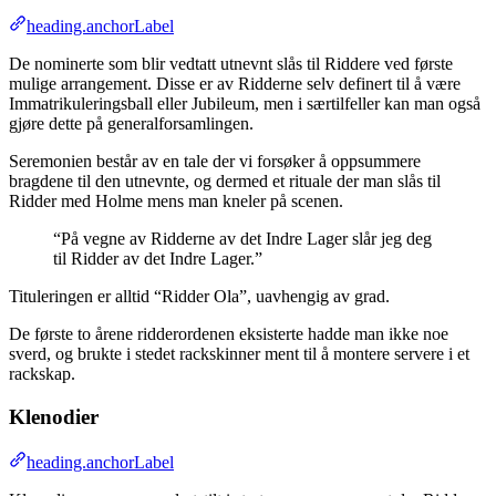
heading.anchorLabel
De nominerte som blir vedtatt utnevnt slås til Riddere ved første
mulige arrangement. Disse er av Ridderne selv definert til å være
Immatrikuleringsball eller Jubileum, men i særtilfeller kan man også
gjøre dette på generalforsamlingen.
Seremonien består av en tale der vi forsøker å oppsummere
bragdene til den utnevnte, og dermed et rituale der man slås til
Ridder med Holme mens man kneler på scenen.
“På vegne av Ridderne av det Indre Lager slår jeg deg
til Ridder av det Indre Lager.”
Tituleringen er alltid “Ridder Ola”, uavhengig av grad.
De første to årene ridderordenen eksisterte hadde man ikke noe
sverd, og brukte i stedet rackskinner ment til å montere servere i et
rackskap.
Klenodier
heading.anchorLabel