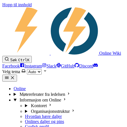
Hopp til innhold
Online Wiki
Søk
Ctrl
K
Facebook
Instagram
Slack
GitHub
Discord
Velg tema
Online
Møtereferater fra ledelsen
Informasjon om Online
Kontoret
Organisasjonsstruktur
Hvordan bære daljer
Onlines daljer og pins
Grafisk profil