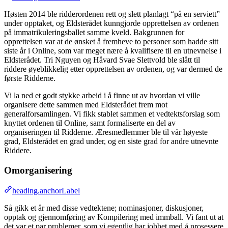
Høsten 2014 ble ridderordenen rett og slett planlagt “på en serviett”
under opptaket, og Eldsterådet kunngjorde opprettelsen av ordenen
på immatrikuleringsballet samme kveld. Bakgrunnen for
opprettelsen var at de ønsket å fremheve to personer som hadde sitt
siste år i Online, som var meget nære å kvalifisere til en utnevnelse i
Eldsterådet. Tri Nguyen og Håvard Svae Slettvold ble slått til
riddere øyeblikkelig etter opprettelsen av ordenen, og var dermed de
første Ridderne.
Vi la ned et godt stykke arbeid i å finne ut av hvordan vi ville
organisere dette sammen med Eldsterådet frem mot
generalforsamlingen. Vi fikk stablet sammen et vedtektsforslag som
knyttet ordenen til Online, samt formaliserte en del av
organiseringen til Ridderne. Æresmedlemmer ble til vår høyeste
grad, Eldsterådet en grad under, og en siste grad for andre utnevnte
Riddere.
Omorganisering
heading.anchorLabel
Så gikk et år med disse vedtektene; nominasjoner, diskusjoner,
opptak og gjennomføring av Kompilering med immball. Vi fant ut at
det var et par problemer, som vi egentlig har jobbet med å prosessere