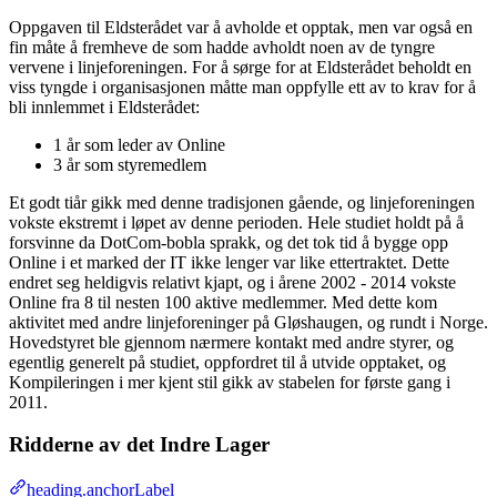
Oppgaven til Eldsterådet var å avholde et opptak, men var også en
fin måte å fremheve de som hadde avholdt noen av de tyngre
vervene i linjeforeningen. For å sørge for at Eldsterådet beholdt en
viss tyngde i organisasjonen måtte man oppfylle ett av to krav for å
bli innlemmet i Eldsterådet:
1 år som leder av Online
3 år som styremedlem
Et godt tiår gikk med denne tradisjonen gående, og linjeforeningen
vokste ekstremt i løpet av denne perioden. Hele studiet holdt på å
forsvinne da DotCom-bobla sprakk, og det tok tid å bygge opp
Online i et marked der IT ikke lenger var like ettertraktet. Dette
endret seg heldigvis relativt kjapt, og i årene 2002 - 2014 vokste
Online fra 8 til nesten 100 aktive medlemmer. Med dette kom
aktivitet med andre linjeforeninger på Gløshaugen, og rundt i Norge.
Hovedstyret ble gjennom nærmere kontakt med andre styrer, og
egentlig generelt på studiet, oppfordret til å utvide opptaket, og
Kompileringen i mer kjent stil gikk av stabelen for første gang i
2011.
Ridderne av det Indre Lager
heading.anchorLabel