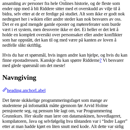
ansamling av personer fra hele Onlines historie, og de fleste som
ender opp med å bli Riddere sitter med et overskudd av vilje til å
bidra, selv etter at de er ferdige på studiet. Alt som ikke er godt nok
nedtegnet her i wikien eller andre steder kan nok besvares av oss.
Det er en god mengde gamle eposter og møtereferater som burde
vært i et system, men dessverre ikke er det. Ei heller er det lett å
holde en komplett oversikt over personsaker eller andre konflikter
som har oppstått, det kan til og med være på kanten av loven å
nedfelle slikt skriftlig.
Hvis du har et spørsmål, hvis ingen andre kan hjelpe, og hvis du kan
finne epostadressen. Kanskje du kan spørre Ridderne
?
Vi besvarer
med glede spørsmål om det meste!
Navngiving
heading.anchorLabel
Det første skikkelige programmeringsfaget som mange av
studentene på infomatikk måtte gjennom før Arvid Holme
pensjonerte seg, og pensum ble lagt om, var Programmering
Grunnkurs. Her skulle man lære om datamaskinen, hovedlageret,
kompilatoren, Java og selvfølgelig hva tilstanden var i “Indre Lager”
etter at man hadde kjørt en liten snutt med kode. Alt dette var sirlig