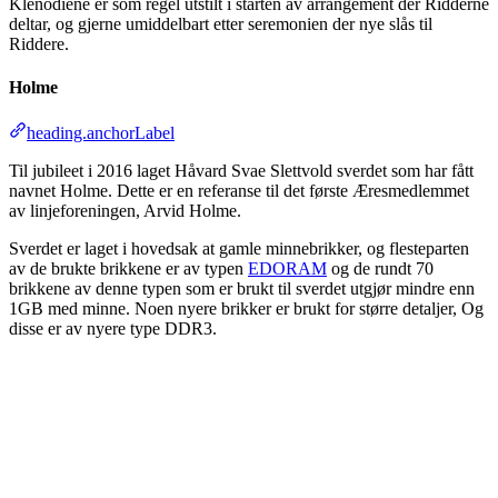
Klenodiene er som regel utstilt i starten av arrangement der Ridderne
deltar, og gjerne umiddelbart etter seremonien der nye slås til
Riddere.
Holme
heading.anchorLabel
Til jubileet i 2016 laget Håvard Svae Slettvold sverdet som har fått
navnet Holme. Dette er en referanse til det første Æresmedlemmet
av linjeforeningen, Arvid Holme.
Sverdet er laget i hovedsak at gamle minnebrikker, og flesteparten
av de brukte brikkene er av typen
EDORAM
og de rundt 70
brikkene av denne typen som er brukt til sverdet utgjør mindre enn
1GB med minne. Noen nyere brikker er brukt for større detaljer, Og
disse er av nyere type DDR3.