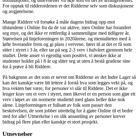
nominasjoner, og utnevnelser vil skje som en del av arrangementet.
For opptak til ridderordenen er det Ridderne selv som diskusjonene
og avgjørelsene.
Mange Riddere vil forsøke å måle dagens bidrag opp mot
tilstandene i Online fra da de var aktive, men Online har forandret
seg mye, og det ikke er rettferdig å sammenligne med tidligere år.
Størrelsen på linjeforeningen in 2020årene, og mentaliteten med å
løfte hverandre frem og gi plass i vervene, fører til at det er få som
sitter i styret i 3 år, eller tar på seg 2-3 verv i halvåret gjennom hele
studiet. Dette anser vi egentlig som positivt, vi ønsker ikke at
studenter holder på i 8 år og sliter seg ut uten å bestå gradene sine
for å prøve å bli Riddere.
På bakgrunn av det som er nevnt om Ridderne av det Indre Lager så
kan det kanskje være litt lettere å forstå hva som legges vekt på, og
hva vekten bør være, for personer vi slår til Riddere. Det er ikke
lenger krav om et verv i styret, men likevel er en person som gjør ett
verv i løpet av sin normerte studietid med glans heller ikke nok
alene. Linjeforeningen er fullsatt av folk som passer den
beskrivelsen, de som jobber utrettelig for å gjøre Online til et bedre
sted for alle! Utmerkelse i en slik ansamling av personer krever
bidrag på flere plan eller kanskje et stort prosjekt.
Utnevnelser