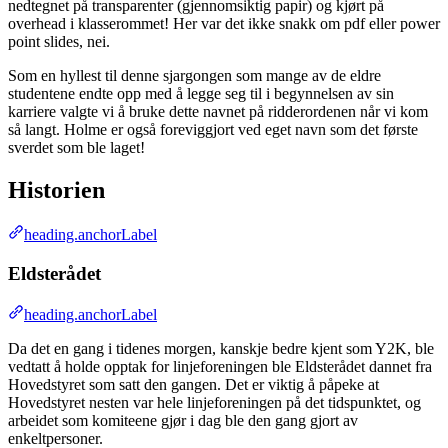
nedtegnet på transparenter (gjennomsiktig papir) og kjørt på
overhead i klasserommet! Her var det ikke snakk om pdf eller power
point slides, nei.
Som en hyllest til denne sjargongen som mange av de eldre
studentene endte opp med å legge seg til i begynnelsen av sin
karriere valgte vi å bruke dette navnet på ridderordenen når vi kom
så langt. Holme er også foreviggjort ved eget navn som det første
sverdet som ble laget!
Historien
heading.anchorLabel
Eldsterådet
heading.anchorLabel
Da det en gang i tidenes morgen, kanskje bedre kjent som Y2K, ble
vedtatt å holde opptak for linjeforeningen ble Eldsterådet dannet fra
Hovedstyret som satt den gangen. Det er viktig å påpeke at
Hovedstyret nesten var hele linjeforeningen på det tidspunktet, og
arbeidet som komiteene gjør i dag ble den gang gjort av
enkeltpersoner.