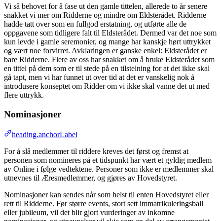
Vi så behovet for å fase ut den gamle tittelen, allerede to år senere
snakket vi mer om Ridderne og mindre om Eldsterådet. Ridderne
hadde tatt over som en fullgod erstatning, og utførte alle de
oppgavene som tidligere falt til Eldsterådet. Dermed var det noe som
kun levde i gamle seremonier, og mange har kanskje hørt uttrykket
og vært noe forvirret. Avklaringen er ganske enkel: Eldsterådet er
bare Ridderne. Flere av oss har snakket om å bruke Eldsterådet som
en tittel på dem som er til stede på en tilstelning for at det ikke skal
gå tapt, men vi har funnet ut over tid at det er vanskelig nok å
introdusere konseptet om Ridder om vi ikke skal vanne det ut med
flere uttrykk.
Nominasjoner
heading.anchorLabel
For å slå medlemmer til riddere kreves det først og fremst at
personen som nomineres på et tidspunkt har vært et gyldig medlem
av Online i følge vedtektene. Personer som ikke er medlemmer skal
utnevnes til Æresmedlemmer, og gjøres av Hovedstyret.
Nominasjoner kan sendes når som helst til enten Hovedstyret eller
rett til Ridderne. Før større events, stort sett immatrikuleringsball
eller jubileum, vil det blir gjort vurderinger av inkomne