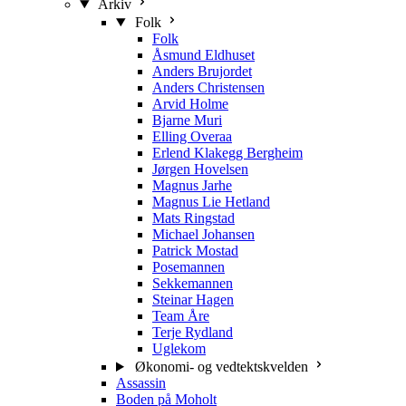
Arkiv
Folk
Folk
Åsmund Eldhuset
Anders Brujordet
Anders Christensen
Arvid Holme
Bjarne Muri
Elling Overaa
Erlend Klakegg Bergheim
Jørgen Hovelsen
Magnus Jarhe
Magnus Lie Hetland
Mats Ringstad
Michael Johansen
Patrick Mostad
Posemannen
Sekkemannen
Steinar Hagen
Team Åre
Terje Rydland
Uglekom
Økonomi- og vedtektskvelden
Assassin
Boden på Moholt