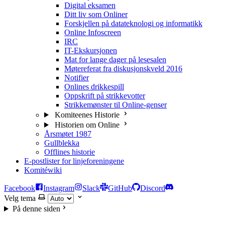
Digital eksamen
Ditt liv som Onliner
Forskjellen på datateknologi og informatikk
Online Infoscreen
IRC
IT-Ekskursjonen
Mat for lange dager på lesesalen
Møtereferat fra diskusjonskveld 2016
Notifier
Onlines drikkespill
Oppskrift på strikkevotter
Strikkemønster til Online-genser
Komiteenes Historie
Historien om Online
Årsmøtet 1987
Gullblekka
Offlines historie
E-postlister for linjeforeningene
Komitéwiki
Facebook
Instagram
Slack
GitHub
Discord
Velg tema
På denne siden