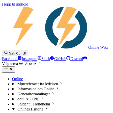
Hopp til innhold
Online Wiki
Søk
Ctrl
K
Facebook
Instagram
Slack
GitHub
Discord
Velg tema
Online
Møtereferater fra ledelsen
Informasjon om Online
Generalforsamlinger
dotDAGENE
Student i Trondheim
Onlines Historie