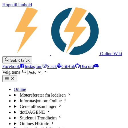
Hopp til innhold
Online Wiki
Søk
Ctrl
K
Facebook
Instagram
Slack
GitHub
Discord
Velg tema
Online
Møtereferater fra ledelsen
Informasjon om Online
Generalforsamlinger
dotDAGENE
Student i Trondheim
Onlines Historie