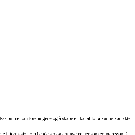
nikasjon mellom foreningene og å skape en kanal for å kunne kontakte
jerne informasjon om hendelser og arrangementer som er interessant å