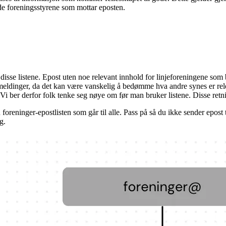
i de foreningsstyrene som mottar eposten.
isse listene. Epost uten noe relevant innhold for linjeforeningene som bl
 meldinger, da det kan være vanskelig å bedømme hva andre synes er rele
i ber derfor folk tenke seg nøye om før man bruker listene. Disse retni
oreninger-epostlisten som går til alle. Pass på så du ikke sender epost ti
g.