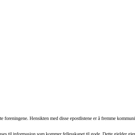
ntakte foreningene. Hensikten med disse epostlistene er å fremme kommu
enses til informasjon som kommer fellesskapet til gode. Dette gjelder g