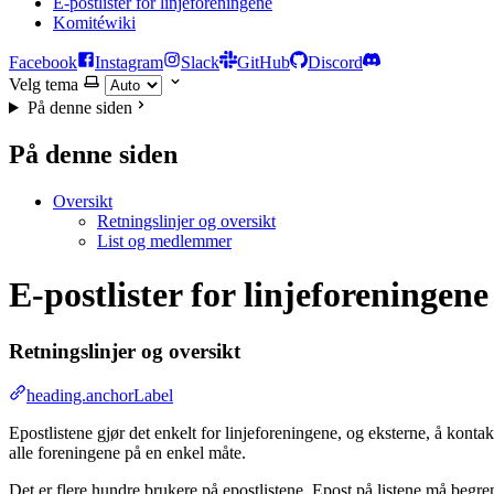
E-postlister for linjeforeningene
Komitéwiki
Facebook
Instagram
Slack
GitHub
Discord
Velg tema
På denne siden
På denne siden
Oversikt
Retningslinjer og oversikt
List og medlemmer
E-postlister for linjeforeningene
Retningslinjer og oversikt
heading.anchorLabel
Epostlistene gjør det enkelt for linjeforeningene, og eksterne, å ko
alle foreningene på en enkel måte.
Det er flere hundre brukere på epostlistene. Epost på listene må begr