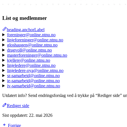
List og medlemmer
heading.anchorLabel
foreninger@online.ntnu.no
linjeforeninger@online.ntnu.no
gloshaugen@online.ntnu.no
dragvoll@online.ntnu.no
masterforeninger@online.ntnu.no
kjellere@online.ntnu.no
linjeledere@online.ntnu.no
linjeledere-oya@online.ntnu.no
sr-samarbeid@online.ntnu.no
ie-samarbeid@online.ntnu.no
iv-samarbeid@online.ntnu.no
Utdatert info? Send endringsforslag ved å trykke på “Rediger side” und
Rediger side
Sist oppdatert:
22. mai 2026
Forrige