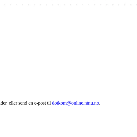
er, eller send en e-post til
dotkom@online.ntnu.no
.