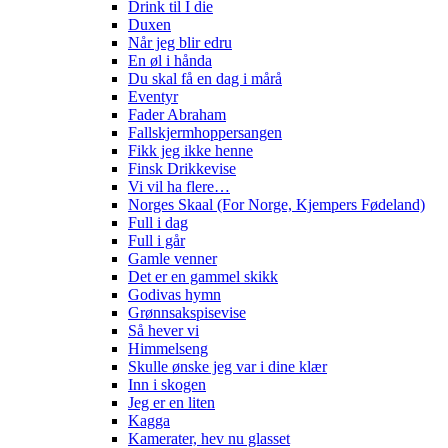
Drink til I die
Duxen
Når jeg blir edru
En øl i hånda
Du skal få en dag i mårå
Eventyr
Fader Abraham
Fallskjermhoppersangen
Fikk jeg ikke henne
Finsk Drikkevise
Vi vil ha flere…
Norges Skaal (For Norge, Kjempers Fødeland)
Full i dag
Full i går
Gamle venner
Det er en gammel skikk
Godivas hymn
Grønnsakspisevise
Så hever vi
Himmelseng
Skulle ønske jeg var i dine klær
Inn i skogen
Jeg er en liten
Kagga
Kamerater, hev nu glasset