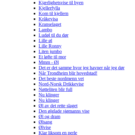
Kjærlighetsvise til byen
Kjellerfylla
Kom til kjellern
Kråkevisa
Kranselaget
Lambo
Ludøl til du dør
Lille øl
Lille Ronny
Liten jumbo
Et løfte til mor
Mmm - Øl
Det er det samme hvor jeg havner når jeg dør
Når Trondheim blir hovedstad!
Det beste nordmenn vet
Nord-Norsk Drikkevise
Nøtteliten blir full
Nu klinger
Nu klinger
Øl av det rette slaget
Den ølglade sjømanns vise
Øl og dram
Ølsang
Ølvise
Klar liksom en perle