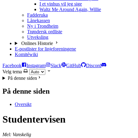
I et vinhus vil jeg sige
Waltz Me Around Again, Willie
Fadderuka
Lånekassen
Ny i Trondheim
Trøndersk ordliste
Utveksling
Onlines Historie
E-postlister for linjeforeningene
Komitéwiki
Facebook
Instagram
Slack
GitHub
Discord
Velg tema
På denne siden
På denne siden
Oversikt
Studentervisen
Mel: Vanskelig