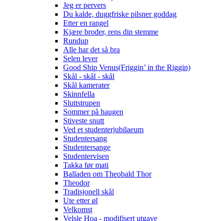
Jeg er pervers
Du kalde, duggfriske pilsner goddag
Etter en rangel
Kjære broder, rens din stemme
Rundup
Alle har det så bra
Selen lever
Good Ship Venus(Friggin’ in the Riggin)
Skål - skål - skål
Skål kamerater
Skinnfella
Sluttstrupen
Sommer på haugen
Stiveste snutt
Ved et studenterjubilaeum
Studentersang
Studentersange
Studentervisen
Takka før mati
Balladen om Theobald Thor
Theodor
Tradisjonell skål
Ute etter øl
Velkomst
Velsle Hoa - modifisert utgave