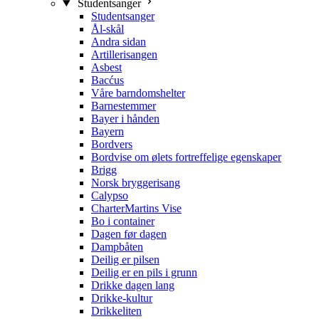
Studentsanger
Studentsanger
Ål-skål
Andra sidan
Artillerisangen
Asbest
Bacćus
Våre barndomshelter
Barnestemmer
Bayer i hånden
Bayern
Bordvers
Bordvise om ølets fortreffelige egenskaper
Brigg
Norsk bryggerisang
Calypso
CharterMartins Vise
Bo i container
Dagen før dagen
Dampbåten
Deilig er pilsen
Deilig er en pils i grunn
Drikke dagen lang
Drikke-kultur
Drikkeliten