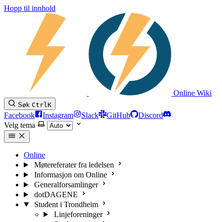
Hopp til innhold
Online Wiki
Søk
Ctrl
K
Facebook
Instagram
Slack
GitHub
Discord
Velg tema
Online
Møtereferater fra ledelsen
Informasjon om Online
Generalforsamlinger
dotDAGENE
Student i Trondheim
Linjeforeninger