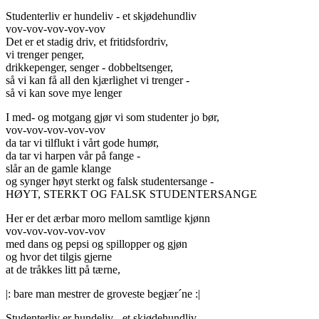
Studenterliv er hundeliv - et skjødehundliv
vov-vov-vov-vov-vov
Det er et stadig driv, et fritidsfordriv,
vi trenger penger,
drikkepenger, senger - dobbeltsenger,
så vi kan få all den kjærlighet vi trenger -
så vi kan sove mye lenger
I med- og motgang gjør vi som studenter jo bør,
vov-vov-vov-vov-vov
da tar vi tilflukt i vårt gode humør,
da tar vi harpen vår på fange -
slår an de gamle klange
og synger høyt sterkt og falsk studentersange -
HØYT, STERKT OG FALSK STUDENTERSANGE
Her er det ærbar moro mellom samtlige kjønn
vov-vov-vov-vov-vov
med dans og pepsi og spillopper og gjøn
og hvor det tilgis gjerne
at de tråkkes litt på tærne,
|: bare man mestrer de groveste begjær´ne :|
Studenterliv er hundeliv - et skjødehundliv