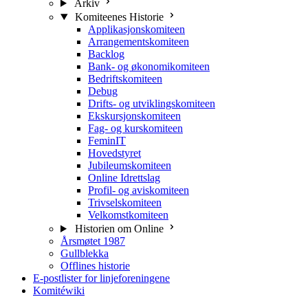
Arkiv
Komiteenes Historie
Applikasjonskomiteen
Arrangementskomiteen
Backlog
Bank- og økonomikomiteen
Bedriftskomiteen
Debug
Drifts- og utviklingskomiteen
Ekskursjonskomiteen
Fag- og kurskomiteen
FeminIT
Hovedstyret
Jubileumskomiteen
Online Idrettslag
Profil- og aviskomiteen
Trivselskomiteen
Velkomstkomiteen
Historien om Online
Årsmøtet 1987
Gullblekka
Offlines historie
E-postlister for linjeforeningene
Komitéwiki