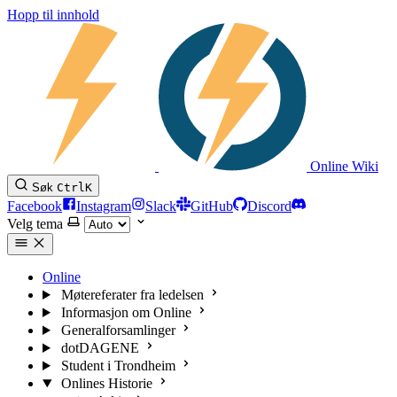
Hopp til innhold
Online Wiki
Søk
Ctrl
K
Facebook
Instagram
Slack
GitHub
Discord
Velg tema
Online
Møtereferater fra ledelsen
Informasjon om Online
Generalforsamlinger
dotDAGENE
Student i Trondheim
Onlines Historie