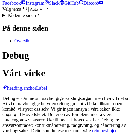
Facebook
Instagram
Slack
GitHub
Discord
Velg tema
På denne siden
På denne siden
Oversikt
Debug
Vårt virke
heading.anchorLabel
Debug er Online sitt uavhengige varslingsorgan, men hva vil det si?
At vi er uavhengige betyr enkelt og greit at vi ikke tilhører noen
komité, vi styrer oss selv. Vi gir ingen innsyn i våre saker, ikke
engang til Hovedstyret. Det er en av fordelene med å være
uavhengige - vi svarer ikke til noen. I hovedsak har Debug tre
ansvarsområder: konflikthåndtering, rådgivning, og håndtering av
varslingssaker. Dette kan du lese mer om i våre
retningslinjer
.