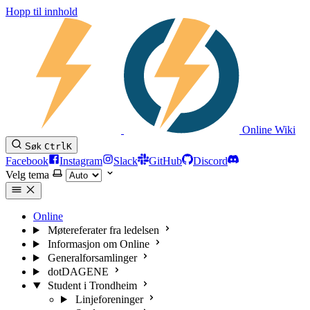
Hopp til innhold
Online Wiki
Søk
Ctrl
K
Facebook
Instagram
Slack
GitHub
Discord
Velg tema
Online
Møtereferater fra ledelsen
Informasjon om Online
Generalforsamlinger
dotDAGENE
Student i Trondheim
Linjeforeninger