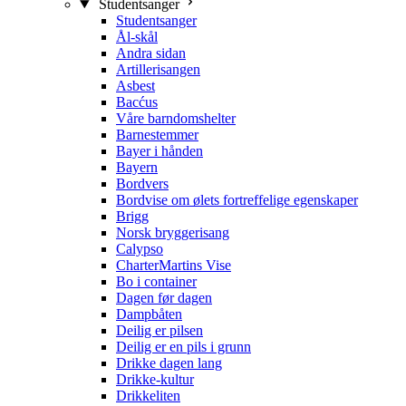
Studentsanger
Studentsanger
Ål-skål
Andra sidan
Artillerisangen
Asbest
Bacćus
Våre barndomshelter
Barnestemmer
Bayer i hånden
Bayern
Bordvers
Bordvise om ølets fortreffelige egenskaper
Brigg
Norsk bryggerisang
Calypso
CharterMartins Vise
Bo i container
Dagen før dagen
Dampbåten
Deilig er pilsen
Deilig er en pils i grunn
Drikke dagen lang
Drikke-kultur
Drikkeliten