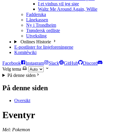
I et vinhus vil jeg sige
Waltz Me Around Again, Willie
Fadderuka
Lånekassen
Ny i Trondheim
Trøndersk ordliste
Utveksling
Onlines Historie
E-postlister for linjeforeningene
Komitéwiki
Facebook
Instagram
Slack
GitHub
Discord
Velg tema
På denne siden
På denne siden
Oversikt
Eventyr
Mel: Pokemon