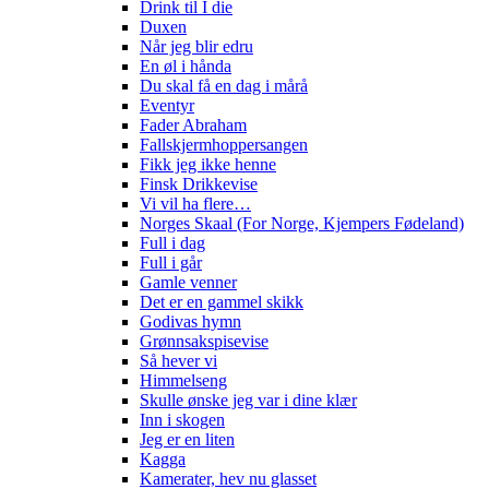
Drink til I die
Duxen
Når jeg blir edru
En øl i hånda
Du skal få en dag i mårå
Eventyr
Fader Abraham
Fallskjermhoppersangen
Fikk jeg ikke henne
Finsk Drikkevise
Vi vil ha flere…
Norges Skaal (For Norge, Kjempers Fødeland)
Full i dag
Full i går
Gamle venner
Det er en gammel skikk
Godivas hymn
Grønnsakspisevise
Så hever vi
Himmelseng
Skulle ønske jeg var i dine klær
Inn i skogen
Jeg er en liten
Kagga
Kamerater, hev nu glasset