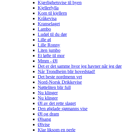
Kjærlighetsvise til byen
Kjellerfylla
Kom til kjellern
Kråkevisa
Kranselaget
Lambo
Ludøl til du dør
Lille øl
Lille Ronny
Liten jumbo
Et løfte til mor
Mmm - Øl
Det er det samme hvor jeg havner når jeg dør
Når Trondheim blir hovedstad!
Det beste nordmenn vet
Nord-Norsk Drikkevise
Nøtteliten blir full
Nu klinger
Nu klinger
Øl av det rette slaget
Den ølglade sjømanns vise
Øl og dram
Ølsang
Ølvise
Klar liksom en perle