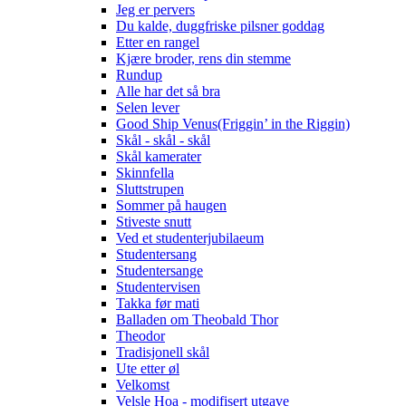
Jeg er pervers
Du kalde, duggfriske pilsner goddag
Etter en rangel
Kjære broder, rens din stemme
Rundup
Alle har det så bra
Selen lever
Good Ship Venus(Friggin’ in the Riggin)
Skål - skål - skål
Skål kamerater
Skinnfella
Sluttstrupen
Sommer på haugen
Stiveste snutt
Ved et studenterjubilaeum
Studentersang
Studentersange
Studentervisen
Takka før mati
Balladen om Theobald Thor
Theodor
Tradisjonell skål
Ute etter øl
Velkomst
Velsle Hoa - modifisert utgave