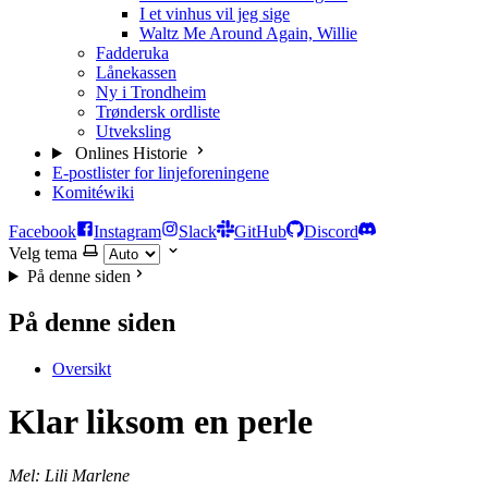
I et vinhus vil jeg sige
Waltz Me Around Again, Willie
Fadderuka
Lånekassen
Ny i Trondheim
Trøndersk ordliste
Utveksling
Onlines Historie
E-postlister for linjeforeningene
Komitéwiki
Facebook
Instagram
Slack
GitHub
Discord
Velg tema
På denne siden
På denne siden
Oversikt
Klar liksom en perle
Mel: Lili Marlene