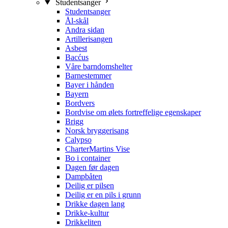
Studentsanger
Studentsanger
Ål-skål
Andra sidan
Artillerisangen
Asbest
Bacćus
Våre barndomshelter
Barnestemmer
Bayer i hånden
Bayern
Bordvers
Bordvise om ølets fortreffelige egenskaper
Brigg
Norsk bryggerisang
Calypso
CharterMartins Vise
Bo i container
Dagen før dagen
Dampbåten
Deilig er pilsen
Deilig er en pils i grunn
Drikke dagen lang
Drikke-kultur
Drikkeliten