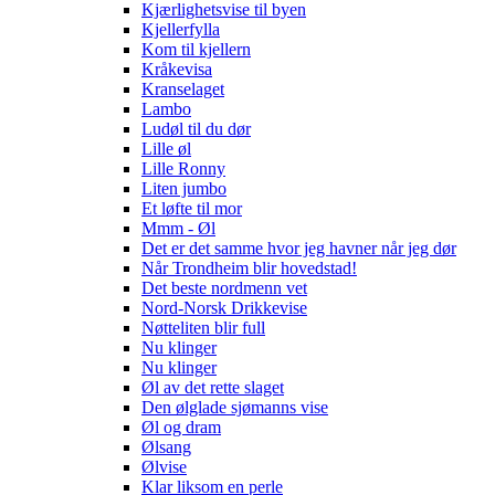
Kjærlighetsvise til byen
Kjellerfylla
Kom til kjellern
Kråkevisa
Kranselaget
Lambo
Ludøl til du dør
Lille øl
Lille Ronny
Liten jumbo
Et løfte til mor
Mmm - Øl
Det er det samme hvor jeg havner når jeg dør
Når Trondheim blir hovedstad!
Det beste nordmenn vet
Nord-Norsk Drikkevise
Nøtteliten blir full
Nu klinger
Nu klinger
Øl av det rette slaget
Den ølglade sjømanns vise
Øl og dram
Ølsang
Ølvise
Klar liksom en perle