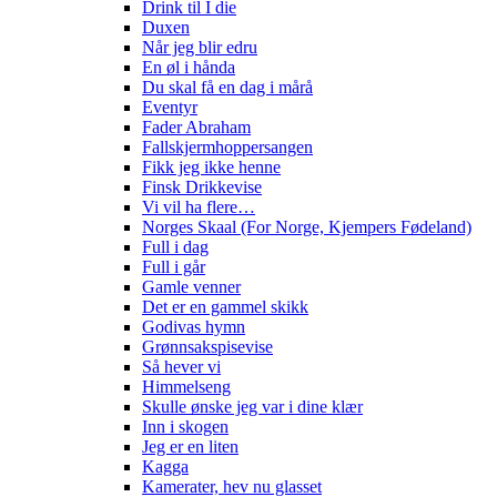
Drink til I die
Duxen
Når jeg blir edru
En øl i hånda
Du skal få en dag i mårå
Eventyr
Fader Abraham
Fallskjermhoppersangen
Fikk jeg ikke henne
Finsk Drikkevise
Vi vil ha flere…
Norges Skaal (For Norge, Kjempers Fødeland)
Full i dag
Full i går
Gamle venner
Det er en gammel skikk
Godivas hymn
Grønnsakspisevise
Så hever vi
Himmelseng
Skulle ønske jeg var i dine klær
Inn i skogen
Jeg er en liten
Kagga
Kamerater, hev nu glasset