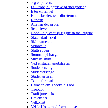
Jeg er pervers
Du kalde, duggfriske pilsner goddag
Etter en rangel
Kjære broder, rens din stemme
Rundup
Alle har det så bra
Selen lever
Good Ship Venus(Friggin’ in the Riggin)
Skål - skål - skål
Skål kamerater
Skinnfella
Sluttstrupen
Sommer på haugen
Stiveste snutt
Ved et studenterjubilaeum
Studentersang
Studentersange
Studentervisen
Takka før mati
Balladen om Theobald Thor
Theodor
Tradisjonell skål
Ute etter øl
Velkomst
Velsle Hoa - modifisert utgave