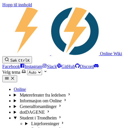
Hopp til innhold
Online Wiki
Søk
Ctrl
K
Facebook
Instagram
Slack
GitHub
Discord
Velg tema
Online
Møtereferater fra ledelsen
Informasjon om Online
Generalforsamlinger
dotDAGENE
Student i Trondheim
Linjeforeninger