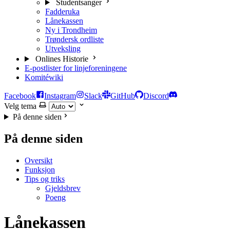
Studentsanger
Fadderuka
Lånekassen
Ny i Trondheim
Trøndersk ordliste
Utveksling
Onlines Historie
E-postlister for linjeforeningene
Komitéwiki
Facebook
Instagram
Slack
GitHub
Discord
Velg tema
På denne siden
På denne siden
Oversikt
Funksjon
Tips og triks
Gjeldsbrev
Poeng
Lånekassen