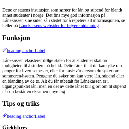
Dette er statens institusjon som sørger for lån og stipend for blandt
annet studenter i norge. Det fins mye god informasjon på
Lånekassen sine sider, så i stedet for å repetere all informasjonen, se
heller på
Lånekassens websider for høyere utdanning
Funksjon
heading.anchorLabel
Lånekassen eksisterer ifølge staten for at studenter skal ha
muligheten til å studere på heltid. Dette fører til at du kan søke om
penger for hvert semester, eller for høst+vår dersom du søker om
sommeren/høsten. Pengene du søker om kan være lån, stipend eller
en blanding av de to. Alt du får utbetalt fra Lånekassen er i
utgangspunktet lån, men en del av dette lånet blir gjort om til stipend
når du består en eksamen i nye fag
Tips og triks
heading.anchorLabel
Gjeldsbrev