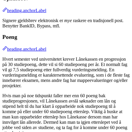
heading.anchorLabel
Signere gjeldsbrev elektronisk er
mye
raskere en tradisjonell post.
Benytter BankID, Bypass, mfl.
Poeng
heading.anchorLabel
Hvert semester ved universitetet krever Lånekassen en progressjon
på 30 studiepoeng, dette vil si 60 studiepoeng per år. Et normalt fag
vil gi 7,5 studiepoeng etter fullverdig vurderingsmelding. En
vurderingsmelding er karaktersettende evaluering, som i de fleste fag
innebærer eksamen, mens andre fag har mappeevalueringer og/eller
prosjekter.
Hvis man på noe tidspunkt faller mer enn 60 poeng bak
studieprogresjonen, vil Lånekassen avslå søknader om lån og
stipend helt til du har klart å opparbeide nok studiepoeng til å
komme på eller under 60 studiepoeng etterslep. Viktig å huske at
man kun opparbeider etterslep hos Lånekasse dersom man har
innvilget lån allerede. Dermed kan man ta igjen etterslepet ved å
jobbe ved siden av studiene, og ta fag for å komme under 60 poeng