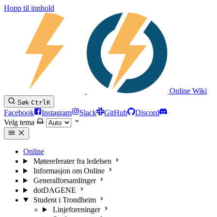
Hopp til innhold
Online Wiki
Søk
Ctrl
K
Facebook
Instagram
Slack
GitHub
Discord
Velg tema
Online
Møtereferater fra ledelsen
Informasjon om Online
Generalforsamlinger
dotDAGENE
Student i Trondheim
Linjeforeninger