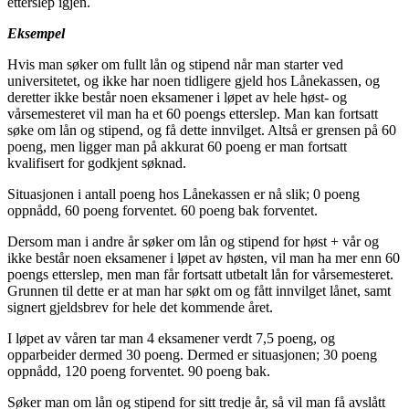
etterslep igjen.
Eksempel
Hvis man søker om fullt lån og stipend når man starter ved
universitetet, og ikke har noen tidligere gjeld hos Lånekassen, og
deretter ikke består noen eksamener i løpet av hele høst- og
vårsemesteret vil man ha et 60 poengs etterslep. Man kan fortsatt
søke om lån og stipend, og få dette innvilget. Altså er grensen på 60
poeng, men ligger man på akkurat 60 poeng er man fortsatt
kvalifisert for godkjent søknad.
Situasjonen i antall poeng hos Lånekassen er nå slik; 0 poeng
oppnådd, 60 poeng forventet. 60 poeng bak forventet.
Dersom man i andre år søker om lån og stipend for høst + vår og
ikke består noen eksamener i løpet av høsten, vil man ha mer enn 60
poengs etterslep, men man får fortsatt utbetalt lån for vårsemesteret.
Grunnen til dette er at man har søkt om og fått innvilget lånet, samt
signert gjeldsbrev for hele det kommende året.
I løpet av våren tar man 4 eksamener verdt 7,5 poeng, og
opparbeider dermed 30 poeng. Dermed er situasjonen; 30 poeng
oppnådd, 120 poeng forventet. 90 poeng bak.
Søker man om lån og stipend for sitt tredje år, så vil man få avslått